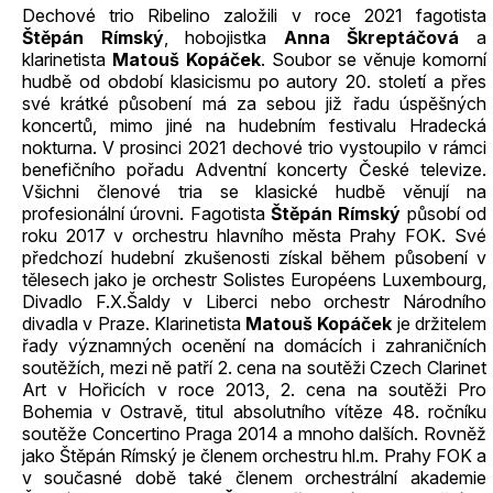
Dechové trio Ribelino založili v roce 2021 fagotista
Štěpán Rímský
, hobojistka
Anna Škreptáčová
a
klarinetista
Matouš Kopáček
. Soubor se věnuje komorní
hudbě od období klasicismu po autory 20. století a přes
své krátké působení má za sebou již řadu úspěšných
koncertů, mimo jiné na hudebním festivalu Hradecká
nokturna. V prosinci 2021 dechové trio vystoupilo v rámci
benefičního pořadu Adventní koncerty České televize.
Všichni členové tria se klasické hudbě věnují na
profesionální úrovni. Fagotista
Štěpán Rímský
působí od
roku 2017 v orchestru hlavního města Prahy FOK. Své
předchozí hudební zkušenosti získal během působení v
tělesech jako je orchestr Solistes Européens Luxembourg,
Divadlo F.X.Šaldy v Liberci nebo orchestr Národního
divadla v Praze. Klarinetista
Matouš Kopáček
je držitelem
řady významných ocenění na domácích i zahraničních
soutěžích, mezi ně patří 2. cena na soutěži Czech Clarinet
Art v Hořicích v roce 2013, 2. cena na soutěži Pro
Bohemia v Ostravě, titul absolutního vítěze 48. ročníku
soutěže Concertino Praga 2014 a mnoho dalších. Rovněž
jako Štěpán Rímský je členem orchestru hl.m. Prahy FOK a
v současné době také členem orchestrální akademie