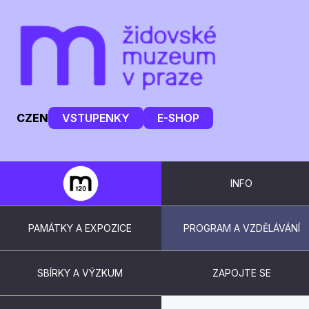
CZ
EN
VSTUPENKY
E-SHOP
INFO
PAMÁTKY A EXPOZICE
PROGRAM A VZDĚLÁVÁNÍ
SBÍRKY A VÝZKUM
ZAPOJTE SE