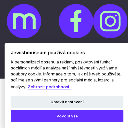
Cookies
Jewishmuseum používá cookies
Ochrana osobních údajů
Whistleblowing
Kontakty
K personalizaci obsahu a reklam, poskytování funkcí
Mapa webu
sociálních médií a analýze naší návštěvnosti využíváme
Webdesign a hosting Nux s.r.o.
|
RSS
soubory cookie. Informace o tom, jak náš web používáte,
sdílíme se svými partnery pro sociální média, inzerci a
analýzy.
Zobrazit podrobnosti
Upravit nastavení
Povolit vše