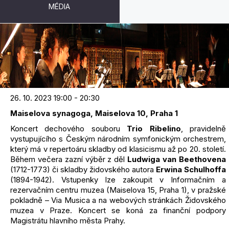
MÉDIA
TRIO RIBELINO
26. 10. 2023 19:00 - 20:30
Maiselova synagoga, Maiselova 10, Praha 1
Koncert dechového souboru
Trio Ribelino
, pravidelně
vystupujícího s Českým národním symfonickým orchestrem,
který má v repertoáru skladby od klasicismu až po 20. století.
Během večera zazní výběr z děl
Ludwiga van Beethovena
(1712-1773) či skladby židovského autora
Erwina Schulhoffa
(1894-1942). Vstupenky lze zakoupit v Informačním a
rezervačním centru muzea (Maiselova 15, Praha 1), v pražské
pokladně – Via Musica a na webových stránkách Židovského
muzea v Praze. Koncert se koná za finanční podpory
Magistrátu hlavního města Prahy.