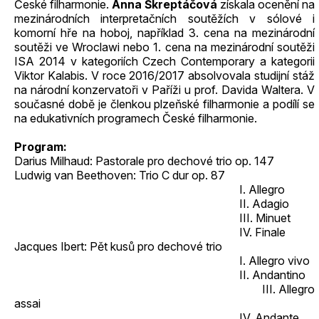
České filharmonie.
Anna Škreptáčová
získala ocenění na
mezinárodních interpretačních soutěžích v sólové i
komorní hře na hoboj, například 3. cena na mezinárodní
soutěži ve Wroclawi nebo 1. cena na mezinárodní soutěži
ISA 2014 v kategoriích Czech Contemporary a kategorii
Viktor Kalabis. V roce 2016/2017 absolvovala studijní stáž
na národní konzervatoři v Paříži u prof. Davida Waltera. V
současné době je členkou plzeňské filharmonie a podílí se
na edukativních programech České filharmonie.
Program:
Darius Milhaud: Pastorale pro dechové trio op. 147
Ludwig van Beethoven: Trio C dur op. 87
I. Allegro
II. Adagio
III. Minuet
IV. Finale
Jacques Ibert: Pět kusů pro dechové trio
I. Allegro vivo
II. Andantino
III. Allegro
assai
IV. Andante