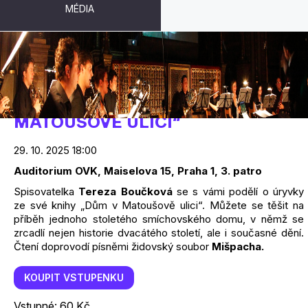
MÉDIA
AUTORSKÉ ČTENÍ KNIHY „DŮM V
MATOUŠOVĚ ULICI“
29. 10. 2025 18:00
Auditorium OVK, Maiselova 15, Praha 1, 3. patro
Spisovatelka
Tereza Boučková
se s vámi podělí o úryvky
ze své knihy „Dům v Matoušově ulici“. Můžete se těšit na
příběh jednoho stoletého smíchovského domu, v němž se
zrcadlí nejen historie dvacátého století, ale i současné dění.
Čtení doprovodí písněmi židovský soubor
Mišpacha.
KOUPIT VSTUPENKU
Vstupné: 60 Kč