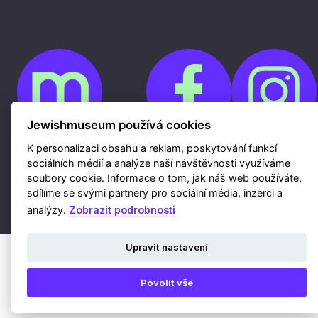
Jewishmuseum používá cookies
K personalizaci obsahu a reklam, poskytování funkcí
Cookies
sociálních médií a analýze naší návštěvnosti využíváme
Ochrana osobních údajů
soubory cookie. Informace o tom, jak náš web používáte,
Whistleblowing
Kontakty
sdílíme se svými partnery pro sociální média, inzerci a
Mapa webu
Webdesign a hosting Nux s.r.o.
|
RSS
analýzy.
Zobrazit podrobnosti
Upravit nastavení
Povolit vše