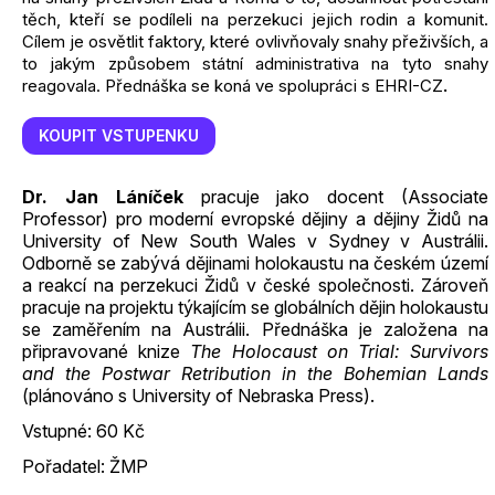
těch, kteří se podíleli na perzekuci jejich rodin a komunit.
Cílem je osvětlit faktory, které ovlivňovaly snahy přeživších, a
to jakým způsobem státní administrativa na tyto snahy
reagovala. Přednáška se koná ve spolupráci s EHRI-CZ
.
KOUPIT VSTUPENKU
Dr. Jan Láníček
pracuje jako docent (Associate
Professor) pro moderní evropské dějiny a dějiny Židů na
University of New South Wales v Sydney v Austrálii.
Odborně se zabývá dějinami holokaustu na českém území
a reakcí na perzekuci Židů v české společnosti. Zároveň
pracuje na projektu týkajícím se globálních dějin holokaustu
se zaměřením na Austrálii. Přednáška je založena na
připravované knize
The Holocaust on Trial: Survivors
and the Postwar Retribution in the Bohemian Lands
(plánováno s University of Nebraska Press).
Vstupné: 60 Kč
Pořadatel: ŽMP