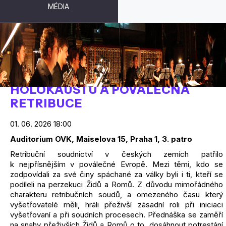
MÉDIA
JAN LÁNÍČEK – PŘEŽIVŠÍ
HOLOKAUSTU A POVÁLEČNÁ
RETRIBUCE
01. 06. 2026 18:00
Auditorium OVK, Maiselova 15, Praha 1, 3. patro
Retribuční soudnictví v českých zemích patřilo
k nejpřísnějším v poválečné Evropě. Mezi těmi, kdo se
zodpovídali za své činy spáchané za války byli i ti, kteří se
podíleli na perzekuci Židů a Romů. Z důvodu mimořádného
charakteru retribučních soudů, a omezeného času který
vyšetřovatelé měli, hráli přeživší zásadní roli při iniciaci
vyšetřovaní a při soudních procesech. Přednáška se zaměří
na snahy přeživších Židů a Romů o to, dosáhnout potrestání