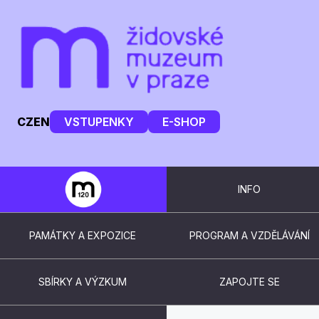
CZ
EN
VSTUPENKY
E-SHOP
INFO
PAMÁTKY A EXPOZICE
PROGRAM A VZDĚLÁVÁNÍ
SBÍRKY A VÝZKUM
ZAPOJTE SE