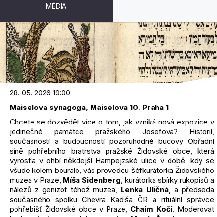
MÉDIA
CHEVRA: DŮM ŽIVOTA
28. 05. 2026 19:00
Maiselova synagoga, Maiselova 10, Praha 1
Chcete se dozvědět více o tom, jak vzniká nová expozice v
jedinečné památce pražského Josefova? Historií,
současností a budoucností pozoruhodné budovy Obřadní
síně pohřebního bratrstva pražské Židovské obce, která
vyrostla v ohbí někdejší Hampejzské ulice v době, kdy se
všude kolem bouralo, vás provedou šéfkurátorka Židovského
muzea v Praze,
Míša Sidenberg
, kurátorka sbírky rukopisů a
nálezů z genizot téhož muzea,
Lenka Uličná
, a předseda
současného spolku Chevra Kadiša ČR a rituální správce
pohřebišť Židovské obce v Praze,
Chaim Kočí
. Moderovat