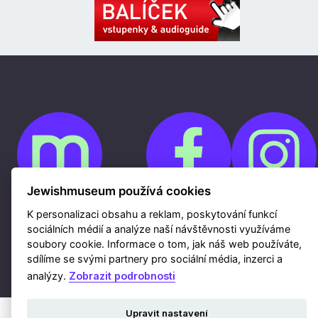
Jewishmuseum používá cookies
K personalizaci obsahu a reklam, poskytování funkcí
Cookies
sociálních médií a analýze naší návštěvnosti využíváme
Ochrana osobních údajů
Whistleblowing
soubory cookie. Informace o tom, jak náš web používáte,
Kontakty
sdílíme se svými partnery pro sociální média, inzerci a
Mapa webu
Webdesign a hosting Nux s.r.o.
|
RSS
analýzy.
Zobrazit podrobnosti
Upravit nastavení