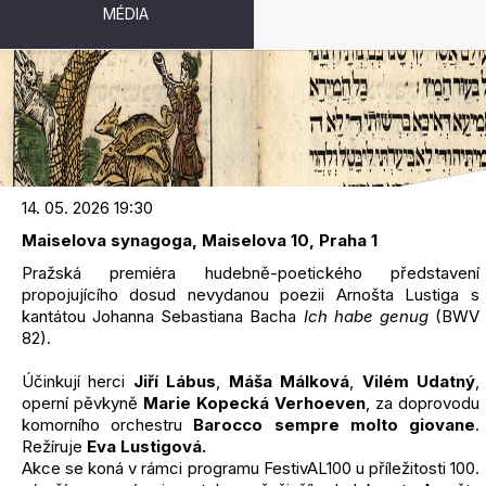
MÉDIA
KANTÁTA – TANEC ŠÍLENÝCH
14. 05. 2026 19:30
Maiselova synagoga, Maiselova 10, Praha 1
Pražská premiéra hudebně-poetického představení
propojujícího dosud nevydanou poezii Arnošta Lustiga s
kantátou Johanna Sebastiana Bacha
Ich habe genug
(BWV
82).
Účinkují herci
Jiří Lábus
,
Máša Málková
,
Vilém Udatný
,
operní pěvkyně
Marie Kopecká Verhoeven
, za doprovodu
komorního orchestru
Barocco sempre molto giovane
.
Režíruje
Eva Lustigová.
Akce se koná v rámci programu FestivAL100 u příležitosti 100.