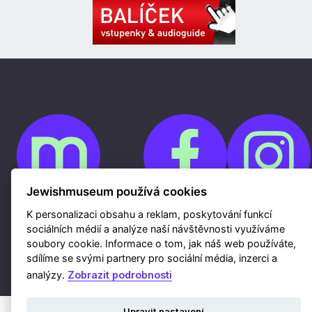
Jewishmuseum používá cookies
K personalizaci obsahu a reklam, poskytování funkcí
Cookies
sociálních médií a analýze naší návštěvnosti využíváme
Ochrana osobních údajů
Whistleblowing
soubory cookie. Informace o tom, jak náš web používáte,
Kontakty
sdílíme se svými partnery pro sociální média, inzerci a
Mapa webu
Webdesign a hosting Nux s.r.o.
|
RSS
analýzy.
Zobrazit podrobnosti
Upravit nastavení