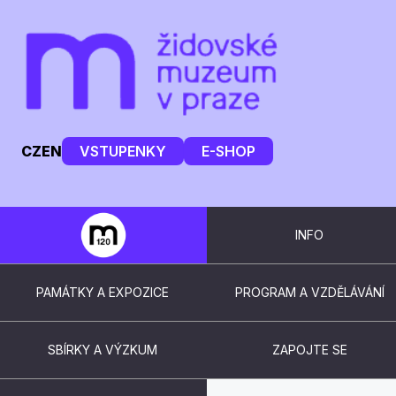
CZ
EN
VSTUPENKY
E-SHOP
INFO
PAMÁTKY A EXPOZICE
PROGRAM A VZDĚLÁVÁNÍ
SBÍRKY A VÝZKUM
ZAPOJTE SE