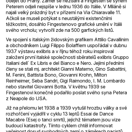
odejet do Prahy. Záměr se nezdařil a Fingesten se synem
Peterem odjeli nejspíše v lednu 1936 do Itálie. V Miláně si
najali velký prázdný byt v přízemí na Via Chiaravalle 11.
Ačkoli se museli potýkat s neustálými existenčními
těžkostmi, dosáhlo Fingestenovo grafické umění v Itálii
svého vrcholu; vytvořil zde na 500 garfických listů.
Ve spojení s italským židovským grafikem Attilio Cavallinim
a obchodníkem Luigi Filippo Bolaffiem uspořádal v dubnu
1937 výstavu exlibris a v říjnu téhož roku inspiroval
založení první italské společnosti sběratelů exlibris Gruppo
Italiani dell´ Ex Libris e del Bianco e Nero. Jejími předními
členy se stali mj. architekt Gianni Materno, Gino Sabattini,
M. Fenini, Battista Bono, Giovanni Krohn, Milton
Reinheimer, Seba Sandri, Gigi Raimondo, I. M. Lombardo
nebo stavitel Giovanni Botta. V květnu 1939 se
Fingestenovi konečně podařilo poslat svého syna Petera
z Neapole do USA.
Již na přelomu let 1938 a 1939 vytušil hrozbu války a své
rozhořčení vyjádřil v cyklu 13 leptů Essai de Dance
Macabre (Esej o tanci smrti), jejichž tématem jsou vize
budoucí katastrofy. Tímto cyklem chtěl informovat
veřejnost dosud svobodných zemí o záměrech nacistů.