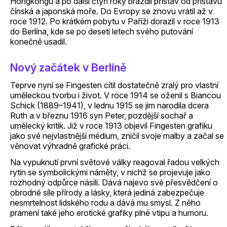
Hongkongu a po další čtyři roky brázdil přístav od přístavu
čínská a japonská moře. Do Evropy se znovu vrátil až v
roce 1912. Po krátkém pobytu v Paříži dorazil v roce 1913
do Berlína, kde se po deseti letech svého putování
konečně usadil.
Nový začátek v Berlíně
Teprve nyní se Fingesten cítil dostatečně zralý pro vlastní
uměleckou tvorbu i život. V roce 1914 se oženil s Biancou
Schick (1889–1941), v lednu 1915 se jim narodila dcera
Ruth a v březnu 1916 syn Peter, pozdější sochař a
umělecký kritik. Již v roce 1913 objevil Fingesten grafiku
jako své nejvlastnější médium, zničil svoje malby a začal se
věnovat výhradně grafické práci.
Na vypuknutí první světové války reagoval řadou velkých
rytin se symbolickými náměty, v nichž se projevuje jako
rozhodný odpůrce násilí. Dává najevo své přesvědčení o
obrodné síle přírody a lásky, která jediná zabezpečuje
nesmrtelnost lidského rodu a dává mu smysl. Z něho
pramení také jeho erotické grafiky plné vtipu a humoru.