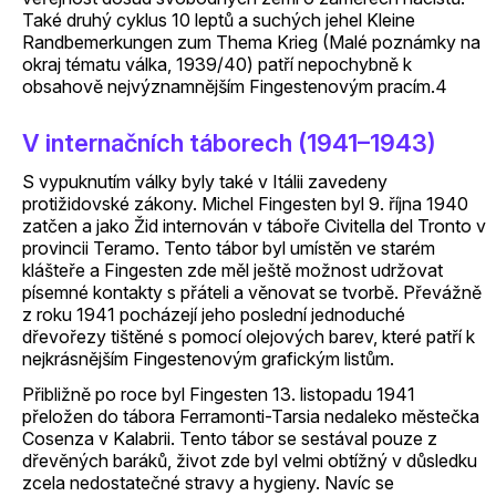
Také druhý cyklus 10 leptů a suchých jehel Kleine
Randbemerkungen zum Thema Krieg (Malé poznámky na
okraj tématu válka, 1939/40) patří nepochybně k
obsahově nejvýznamnějším Fingestenovým pracím.4
V internačních táborech (1941–1943)
S vypuknutím války byly také v Itálii zavedeny
protižidovské zákony. Michel Fingesten byl 9. října 1940
zatčen a jako Žid internován v táboře Civitella del Tronto v
provincii Teramo. Tento tábor byl umístěn ve starém
klášteře a Fingesten zde měl ještě možnost udržovat
písemné kontakty s přáteli a věnovat se tvorbě. Převážně
z roku 1941 pocházejí jeho poslední jednoduché
dřevořezy tištěné s pomocí olejových barev, které patří k
nejkrásnějším Fingestenovým grafickým listům.
Přibližně po roce byl Fingesten 13. listopadu 1941
přeložen do tábora Ferramonti-Tarsia nedaleko městečka
Cosenza v Kalabrii. Tento tábor se sestával pouze z
dřevěných baráků, život zde byl velmi obtížný v důsledku
zcela nedostatečné stravy a hygieny. Navíc se