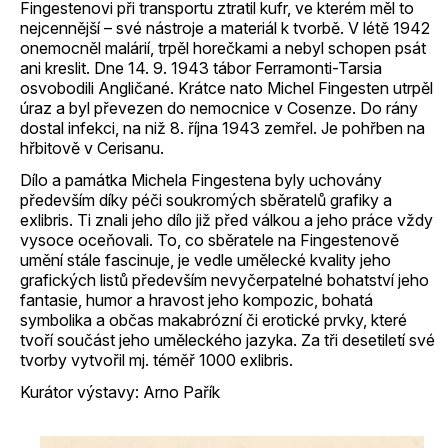
Fingestenovi při transportu ztratil kufr, ve kterém měl to
nejcennější – své nástroje a materiál k tvorbě. V létě 1942
onemocněl malárií, trpěl horečkami a nebyl schopen psát
ani kreslit. Dne 14. 9. 1943 tábor Ferramonti-Tarsia
osvobodili Angličané. Krátce nato Michel Fingesten utrpěl
úraz a byl převezen do nemocnice v Cosenze. Do rány
dostal infekci, na niž 8. října 1943 zemřel. Je pohřben na
hřbitově v Cerisanu.
Dílo a památka Michela Fingestena byly uchovány
především díky péči soukromých sběratelů grafiky a
exlibris. Ti znali jeho dílo již před válkou a jeho práce vždy
vysoce oceňovali. To, co sběratele na Fingestenově
umění stále fascinuje, je vedle umělecké kvality jeho
grafických listů především nevyčerpatelné bohatství jeho
fantasie, humor a hravost jeho kompozic, bohatá
symbolika a občas makabrózní či erotické prvky, které
tvoří součást jeho uměleckého jazyka. Za tři desetiletí své
tvorby vytvořil mj. téměř 1000 exlibris.
Kurátor výstavy: Arno Pařík