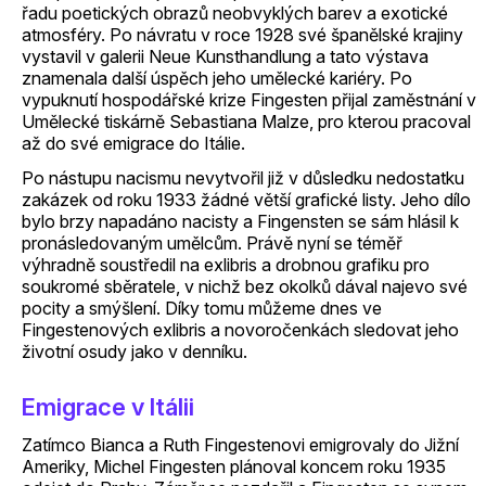
řadu poetických obrazů neobvyklých barev a exotické
atmosféry. Po návratu v roce 1928 své španělské krajiny
vystavil v galerii Neue Kunsthandlung a tato výstava
znamenala další úspěch jeho umělecké kariéry. Po
vypuknutí hospodářské krize Fingesten přijal zaměstnání v
Umělecké tiskárně Sebastiana Malze, pro kterou pracoval
až do své emigrace do Itálie.
Po nástupu nacismu nevytvořil již v důsledku nedostatku
zakázek od roku 1933 žádné větší grafické listy. Jeho dílo
bylo brzy napadáno nacisty a Fingensten se sám hlásil k
pronásledovaným umělcům. Právě nyní se téměř
výhradně soustředil na exlibris a drobnou grafiku pro
soukromé sběratele, v nichž bez okolků dával najevo své
pocity a smýšlení. Díky tomu můžeme dnes ve
Fingestenových exlibris a novoročenkách sledovat jeho
životní osudy jako v denníku.
Emigrace v Itálii
Zatímco Bianca a Ruth Fingestenovi emigrovaly do Jižní
Ameriky, Michel Fingesten plánoval koncem roku 1935