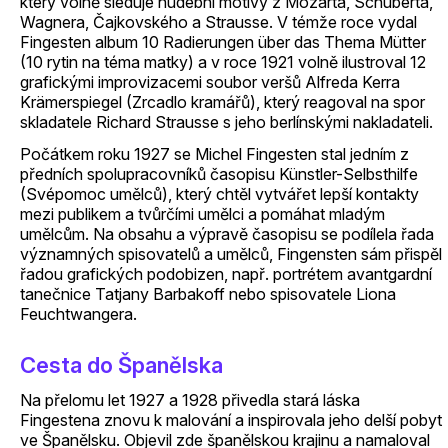
který volně sleduje hudební motivy z Mozarta, Schuberta,
Wagnera, Čajkovského a Strausse. V témže roce vydal
Fingesten album 10 Radierungen über das Thema Mütter
(10 rytin na téma matky) a v roce 1921 volně ilustroval 12
grafickými improvizacemi soubor veršů Alfreda Kerra
Krämerspiegel (Zrcadlo kramářů), který reagoval na spor
skladatele Richard Strausse s jeho berlínskými nakladateli.
Počátkem roku 1927 se Michel Fingesten stal jedním z
předních spolupracovníků časopisu Künstler-Selbsthilfe
(Svépomoc umělců), který chtěl vytvářet lepší kontakty
mezi publikem a tvůrčími umělci a pomáhat mladým
umělcům. Na obsahu a výpravě časopisu se podílela řada
významných spisovatelů a umělců, Fingensten sám přispěl
řadou grafických podobizen, např. portrétem avantgardní
tanečnice Tatjany Barbakoff nebo spisovatele Liona
Feuchtwangera.
Cesta do Španělska
Na přelomu let 1927 a 1928 přivedla stará láska
Fingestena znovu k malování a inspirovala jeho delší pobyt
ve Španělsku. Objevil zde španělskou krajinu a namaloval