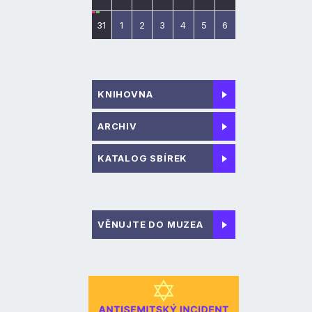
31
1
2
3
4
5
6
KNIHOVNA
ARCHIV
KATALOG SBÍREK
VĚNUJTE DO MUZEA