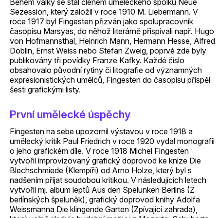
Během války se stal členem uměleckého spolku Neue
Sezession, který založil v roce 1910 M. Liebermann. V
roce 1917 byl Fingesten přizván jako spolupracovník
časopisu Marsyas, do něhož literárně přispívali např. Hugo
von Hofmannsthal, Heinrich Mann, Hermann Hesse, Alfred
Döblin, Ernst Weiss nebo Stefan Zweig, poprvé zde byly
publikovány tři povídky Franze Kafky. Každé číslo
obsahovalo původní rytiny či litografie od významných
expresionistických umělců, Fingesten do časopisu přispěl
šesti grafickými listy.
První umělecké úspěchy
Fingesten na sebe upozornil výstavou v roce 1918 a
umělecký kritik Paul Friedrich v roce 1920 vydal monografii
o jeho grafickém díle. V roce 1918 Michel Fingesten
vytvořil improvizovaný grafický doprovod ke knize Die
Blechschmiede (Klempíři) od Arno Holze, který byl s
nadšením přijat soudobou kritikou. V následujících letech
vytvořil mj. album leptů Aus den Spelunken Berlins (Z
berlínských špeluněk), grafický doprovod knihy Adolfa
Weissmanna Die klingende Garten (Zpívající zahrada),