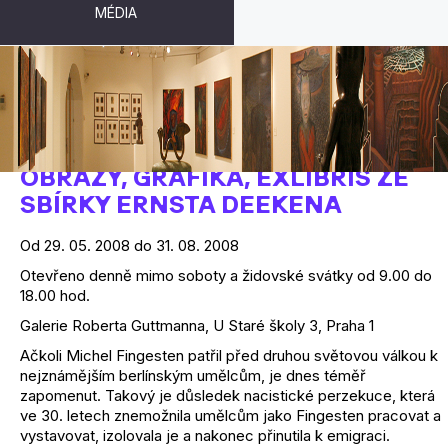
MÉDIA
NEZNÁMÝ MICHEL FINGESTEN
OBRAZY, GRAFIKA, EXLIBRIS ZE
SBÍRKY ERNSTA DEEKENA
Od 29. 05. 2008 do 31. 08. 2008
Otevřeno denně mimo soboty a židovské svátky od 9.00 do
18.00 hod.
Galerie Roberta Guttmanna, U Staré školy 3, Praha 1
Ačkoli Michel Fingesten patřil před druhou světovou válkou k
nejznámějším berlínským umělcům, je dnes téměř
zapomenut. Takový je důsledek nacistické perzekuce, která
ve 30. letech znemožnila umělcům jako Fingesten pracovat a
vystavovat, izolovala je a nakonec přinutila k emigraci.