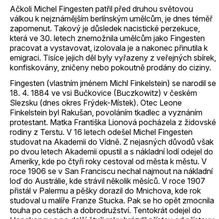
Ačkoli Michel Fingesten patřil před druhou světovou
válkou k nejznámějším berlínským umělcům, je dnes téměř
zapomenut. Takový je důsledek nacistické perzekuce,
která ve 30. letech znemožnila umělcům jako Fingesten
pracovat a vystavovat, izolovala je a nakonec přinutila k
emigraci. Tisíce jejich děl byly vyřazeny z veřejných sbírek,
konfiskovány, zničeny nebo pokoutně prodány do ciziny.
Fingesten (vlastním jménem Michl Finkelstein) se narodil se
18. 4. 1884 ve vsi Bučkovice (Buczkowitz) v českém
Slezsku (dnes okres Frýdek-Místek). Otec Leone
Finkelstein byl Rakušan, povoláním tkadlec a vyznáním
protestant. Matka Františka Lionová pocházela z židovské
rodiny z Terstu. V 16 letech odešel Michel Fingesten
studovat na Akademii do Vídně. Z nejasných důvodů však
po dvou letech Akademii opustil a s nákladní lodí odejel do
Ameriky, kde po čtyři roky cestoval od města k městu. V
roce 1906 se v San Franciscu nechal najmout na nákladní
loď do Austrálie, kde strávil několik měsíců. V roce 1907
přistál v Palermu a pěšky dorazil do Mnichova, kde rok
studoval u malíře Franze Stucka. Pak se ho opět zmocnila
touha po cestách a dobrodružství. Tentokrát odejel do