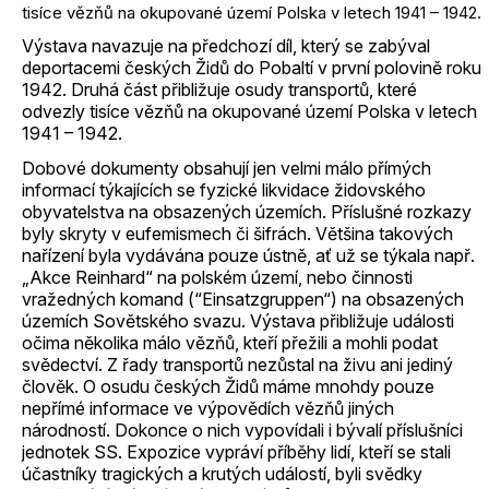
tisíce vězňů na okupované území Polska v letech 1941 – 1942.
Výstava navazuje na předchozí díl, který se zabýval
deportacemi českých Židů do Pobaltí v první polovině roku
1942. Druhá část přibližuje osudy transportů, které
odvezly tisíce vězňů na okupované území Polska v letech
1941 – 1942.
Dobové dokumenty obsahují jen velmi málo přímých
informací týkajících se fyzické likvidace židovského
obyvatelstva na obsazených územích. Příslušné rozkazy
byly skryty v eufemismech či šifrách. Většina takových
nařízení byla vydávána pouze ústně, ať už se týkala např.
„Akce Reinhard“ na polském území, nebo činnosti
vražedných komand (“Einsatzgruppen“) na obsazených
územích Sovětského svazu. Výstava přibližuje události
očima několika málo vězňů, kteří přežili a mohli podat
svědectví. Z řady transportů nezůstal na živu ani jediný
člověk. O osudu českých Židů máme mnohdy pouze
nepřímé informace ve výpovědích vězňů jiných
národností. Dokonce o nich vypovídali i bývalí příslušníci
jednotek SS. Expozice vypráví příběhy lidí, kteří se stali
účastníky tragických a krutých událostí, byli svědky