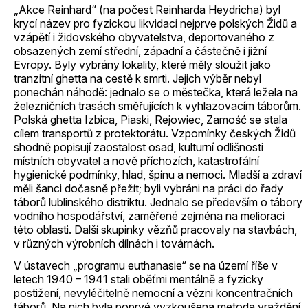
„Akce Reinhard“ (na počest Reinharda Heydricha) byl
krycí název pro fyzickou likvidaci nejprve polských Židů a
vzápětí i židovského obyvatelstva, deportovaného z
obsazených zemí střední, západní a částečně i jižní
Evropy. Byly vybrány lokality, které měly sloužit jako
tranzitní ghetta na cestě k smrti. Jejich výběr nebyl
ponechán náhodě: jednalo se o městečka, která ležela na
železničních trasách směřujících k vyhlazovacím táborům.
Polská ghetta Izbica, Piaski, Rejowiec, Zamość se stala
cílem transportů z protektorátu. Vzpomínky českých Židů
shodně popisují zaostalost osad, kulturní odlišnosti
místních obyvatel a nově příchozích, katastrofální
hygienické podmínky, hlad, špínu a nemoci. Mladší a zdraví
měli šanci dočasně přežít; byli vybráni na práci do řady
táborů lublinského distriktu. Jednalo se především o tábory
vodního hospodářství, zaměřené zejména na melioraci
této oblasti. Další skupinky vězňů pracovaly na stavbách,
v různých výrobních dílnách i továrnách.
V ústavech „programu euthanasie“ se na území říše v
letech 1940 – 1941 stali oběťmi mentálně a fyzicky
postižení, nevyléčitelně nemocní a vězni koncentračních
táborů. Na nich byla poprvé vyzkoušena metoda vraždění