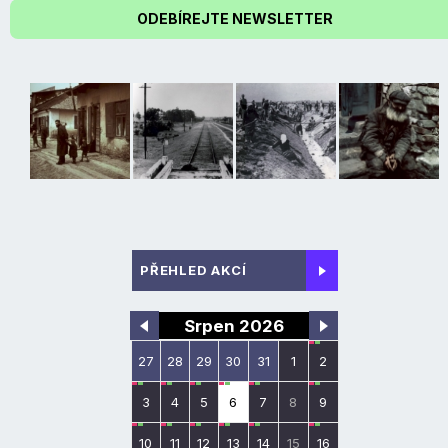
ODEBÍREJTE NEWSLETTER
PŘEHLED AKCÍ
Srpen 2026
27
28
29
30
31
1
2
3
4
5
6
7
8
9
10
11
12
13
14
15
16