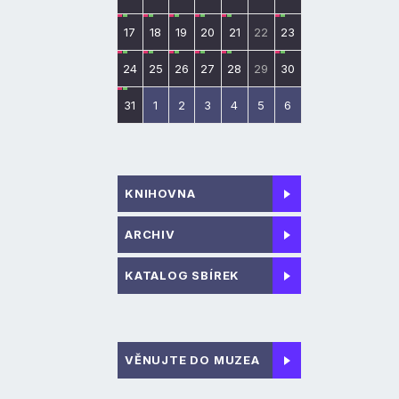
17
18
19
20
21
22
23
24
25
26
27
28
29
30
31
1
2
3
4
5
6
KNIHOVNA
ARCHIV
KATALOG SBÍREK
VĚNUJTE DO MUZEA