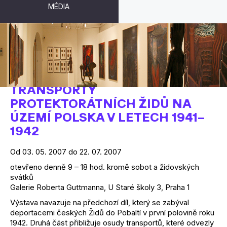
MÉDIA
„OD TÉ DOBY VĚŘÍM NA OSUD…“
TRANSPORTY
PROTEKTORÁTNÍCH ŽIDŮ NA
ÚZEMÍ POLSKA V LETECH 1941–
1942
Od 03. 05. 2007 do 22. 07. 2007
otevřeno denně 9 – 18 hod. kromě sobot a židovských
svátků
Galerie Roberta Guttmanna, U Staré školy 3, Praha 1
Výstava navazuje na předchozí díl, který se zabýval
deportacemi českých Židů do Pobaltí v první polovině roku
1942. Druhá část přibližuje osudy transportů, které odvezly