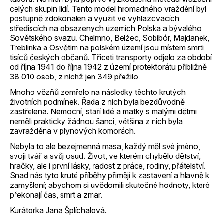
celých skupin lidí. Tento model hromadného vraždění byl
postupně zdokonalen a využit ve vyhlazovacích
střediscích na obsazených územích Polska a bývalého
Sovětského svazu. Chelmno, Belźec, Sobibór, Majdanek,
Treblinka a Osvětim na polském území jsou místem smrti
tisíců českých občanů. Třiceti transporty odjelo za období
od října 1941 do října 1942 z území protektorátu přibližně
38 010 osob, z nichž jen 349 přežilo.
Mnoho vězňů zemřelo na následky těchto krutých
životních podmínek. Řada z nich byla bezdůvodně
zastřelena. Nemocní, staří lidé a matky s malými dětmi
neměli prakticky žádnou šanci, většina z nich byla
zavražděna v plynových komorách.
Nebyla to ale bezejmenná masa, každý měl své jméno,
svoji tvář a svůj osud. Život, ve kterém chybělo dětství,
hračky, ale i první lásky, radost z práce, rodiny, přátelství.
Snad nás tyto kruté příběhy přimějí k zastavení a hlavně k
zamyšlení; abychom si uvědomili skutečné hodnoty, které
překonají čas, smrt a zmar.
Kurátorka Jana Šplíchalová.