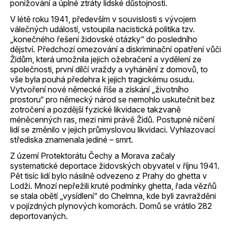
ponižování a úplné ztráty lidské důstojnosti.
V létě roku 1941, především v souvislosti s vývojem
válečných událostí, vstoupila nacistická politika tzv.
„konečného řešení židovské otázky“ do posledního
dějství. Předchozí omezování a diskriminační opatření vůči
Židům, která umožnila jejich ožebračení a vydělení ze
společnosti, první dílčí vraždy a vyhánění z domovů, to
vše byla pouhá předehra k jejich tragickému osudu.
Vytvoření nové německé říše a získání „životního
prostoru“ pro německý národ se nemohlo uskutečnit bez
zotročení a pozdější fyzické likvidace takzvaně
méněcenných ras, mezi nimi právě Židů. Postupné ničení
lidí se změnilo v jejich průmyslovou likvidaci. Vyhlazovací
střediska znamenala jediné – smrt.
Z území Protektorátu Čechy a Morava začaly
systematické deportace židovských obyvatel v říjnu 1941.
Pět tisíc lidí bylo násilně odvezeno z Prahy do ghetta v
Lodži. Mnozí nepřežili kruté podmínky ghetta, řada vězňů
se stala obětí „vysídlení“ do Chelmna, kde byli zavražděni
v pojízdných plynových komorách. Domů se vrátilo 282
deportovaných.