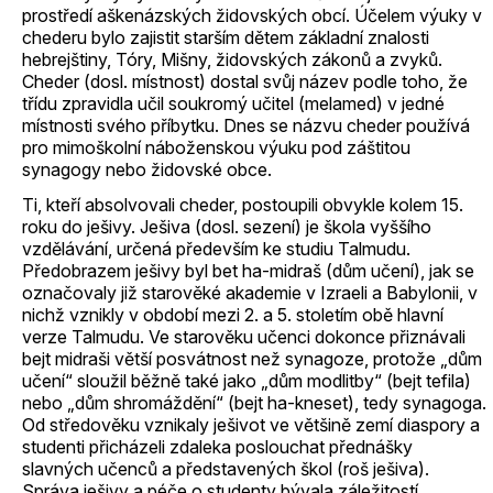
prostředí aškenázských židovských obcí. Účelem výuky v
chederu bylo zajistit starším dětem základní znalosti
hebrejštiny, Tóry, Mišny, židovských zákonů a zvyků.
Cheder (dosl. místnost) dostal svůj název podle toho, že
třídu zpravidla učil soukromý učitel (melamed) v jedné
místnosti svého příbytku. Dnes se názvu cheder používá
pro mimoškolní náboženskou výuku pod záštitou
synagogy nebo židovské obce.
Ti, kteří absolvovali cheder, postoupili obvykle kolem 15.
roku do ješivy. Ješiva (dosl. sezení) je škola vyššího
vzdělávání, určená především ke studiu Talmudu.
Předobrazem ješivy byl bet ha-midraš (dům učení), jak se
označovaly již starověké akademie v Izraeli a Babylonii, v
nichž vznikly v období mezi 2. a 5. stoletím obě hlavní
verze Talmudu. Ve starověku učenci dokonce přiznávali
bejt midraši větší posvátnost než synagoze, protože „dům
učení“ sloužil běžně také jako „dům modlitby“ (bejt tefila)
nebo „dům shromáždění“ (bejt ha-kneset), tedy synagoga.
Od středověku vznikaly ješivot ve většině zemí diaspory a
studenti přicházeli zdaleka poslouchat přednášky
slavných učenců a představených škol (roš ješiva).
Správa ješivy a péče o studenty bývala záležitostí