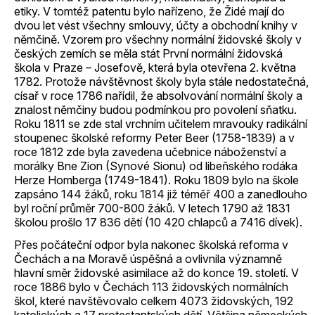
etiky. V tomtéž patentu bylo nařízeno, že Židé mají do
dvou let vést všechny smlouvy, účty a obchodní knihy v
němčině. Vzorem pro všechny normální židovské školy v
českých zemích se měla stát První normální židovská
škola v Praze – Josefově, která byla otevřena 2. května
1782. Protože návštěvnost školy byla stále nedostatečná,
císař v roce 1786 nařídil, že absolvování normální školy a
znalost němčiny budou podmínkou pro povolení sňatku.
Roku 1811 se zde stal vrchním učitelem mravouky radikální
stoupenec školské reformy Peter Beer (1758-1839) a v
roce 1812 zde byla zavedena učebnice náboženství a
morálky Bne Zion (Synové Sionu) od libeňského rodáka
Herze Homberga (1749-1841). Roku 1809 bylo na škole
zapsáno 144 žáků, roku 1814 již téměř 400 a zanedlouho
byl roční průměr 700-800 žáků. V letech 1790 až 1831
školou prošlo 17 836 dětí (10 420 chlapců a 7416 dívek).
Přes počáteční odpor byla nakonec školská reforma v
Čechách a na Moravě úspěšná a ovlivnila významně
hlavní směr židovské asimilace až do konce 19. století. V
roce 1886 bylo v Čechách 113 židovských normálních
škol, které navštěvovalo celkem 4073 židovských, 192