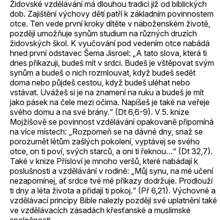
Židovské vzdělávání má dlouhou tradici již od biblických
dob. Zajištění výchovy dětí patří k základním povinnostem
otce. Ten vede první kroky dítěte v náboženském životě,
později umožňuje synům studium na různých druzích
židovských škol. K vyučování pod vedením otce nabádá
hned první odstavec Šema Jisroel: „A tato slova, která ti
dnes přikazuji, budeš mít v srdci. Budeš je vštěpovat svým
synům a budeš o nich rozmlouvat, když budeš sedět
doma nebo půjdeš cestou, když budeš uléhat nebo
vstávat. Uvážeš si je na znamení na ruku a budeš je mít
jako pásek na čele mezi očima. Napíšeš je také na veřeje
svého domu a na své brány.“ (Dt 6,6-9). V 5. knize
Mojžíšově se povinnost vzdělávání opakovaně připomíná
na více místech: „Rozpomeň se na dávné dny, snaž se
porozumět létům zašlých pokolení, vyptávej se svého
otce, on ti poví, svých starců, a oni ti řeknou…“ (Dt 32,7).
Také v knize Přísloví je mnoho veršů, které nabádají k
poslušnosti a vzdělávání v rodině: „Můj synu, na mé učení
nezapomínej, ať srdce tvé mé příkazy dodržuje. Prodlouží
ti dny a léta života a přidají ti pokoj.“ (Př 6,21). Výchovné a
vzdělávací principy Bible nalezly později své uplatnění také
ve vzdělávacích zásadách křesťanské a muslimské