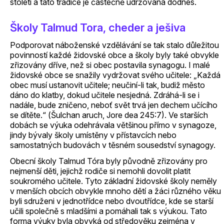
století a tato tradice je částečně udržována dodnes.
Školy Talmud Tora, cheder a ješiva
Podporovat náboženské vzdělávání se tak stalo důležitou
povinností každé židovské obce a školy byly také obvykle
zřizovány dříve, než si obec postavila synagogu. I malé
židovské obce se snažily vydržovat svého učitele: „Každá
obec musí ustanovit učitele; neučiní-li tak, budiž město
dáno do klatby, dokud učitele nesjedná. Zdráhá-li se i
nadále, bude zničeno, neboť svět trvá jen dechem učícího
se dítěte.“ (Šulchan aruch, Jore dea 245:7). Ve starších
dobách se výuka odehrávala většinou přímo v synagoze,
jindy bývaly školy umístěny v přístavcích nebo
samostatných budovách v těsném sousedství synagogy.
Obecní školy Talmud Tóra byly původně zřizovány pro
nejmenší děti, jejichž rodiče si nemohli dovolit platit
soukromého učitele. Tyto základní židovské školy neměly
v menších obcích obvykle mnoho dětí a žáci různého věku
byli sdruženi v jednotřídce nebo dvoutřídce, kde se starší
učili společně s mladšími a pomáhali tak s výukou. Tato
forma výuky byla obvyká od středověku zejména v