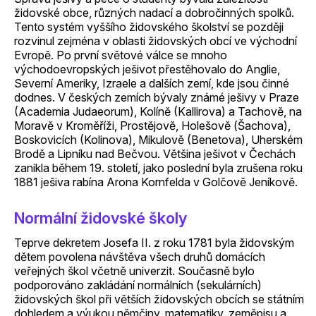
židovské obce, různých nadací a dobročinných spolků.
Tento systém vyššího židovského školství se později
rozvinul zejména v oblasti židovských obcí ve východní
Evropě. Po první světové válce se mnoho
východoevropských ješivot přestěhovalo do Anglie,
Severní Ameriky, Izraele a dalších zemí, kde jsou činné
dodnes. V českých zemích bývaly známé ješivy v Praze
(Academia Judaeorum), Kolíně (Kallirova) a Tachově, na
Moravě v Kroměříži, Prostějově, Holešově (Šachova),
Boskovicích (Kolinova), Mikulově (Benetova), Uherském
Brodě a Lipníku nad Bečvou. Většina ješivot v Čechách
zanikla během 19. století, jako poslední byla zrušena roku
1881 ješiva rabína Arona Kornfelda v Golčově Jeníkově.
Normální židovské školy
Teprve dekretem Josefa II. z roku 1781 byla židovským
dětem povolena návštěva všech druhů domácích
veřejných škol včetně univerzit. Současně bylo
podporováno zakládání normálních (sekulárních)
židovských škol při větších židovských obcích se státním
dohledem a výukou němčiny, matematiky, zeměpisu a