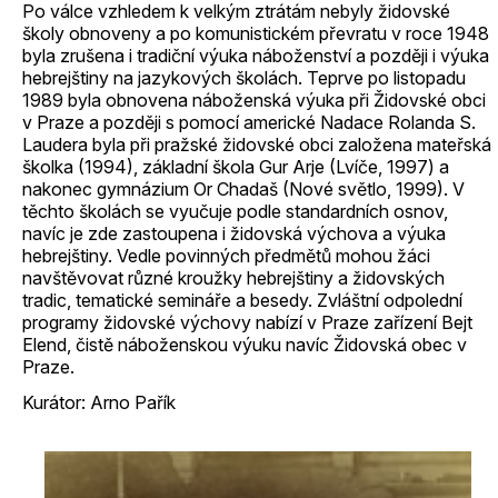
Po válce vzhledem k velkým ztrátám nebyly židovské
školy obnoveny a po komunistickém převratu v roce 1948
byla zrušena i tradiční výuka náboženství a později i výuka
hebrejštiny na jazykových školách. Teprve po listopadu
1989 byla obnovena náboženská výuka při Židovské obci
v Praze a později s pomocí americké Nadace Rolanda S.
Laudera byla při pražské židovské obci založena mateřská
školka (1994), základní škola Gur Arje (Lvíče, 1997) a
nakonec gymnázium Or Chadaš (Nové světlo, 1999). V
těchto školách se vyučuje podle standardních osnov,
navíc je zde zastoupena i židovská výchova a výuka
hebrejštiny. Vedle povinných předmětů mohou žáci
navštěvovat různé kroužky hebrejštiny a židovských
tradic, tematické semináře a besedy. Zvláštní odpolední
programy židovské výchovy nabízí v Praze zařízení Bejt
Elend, čistě náboženskou výuku navíc Židovská obec v
Praze.
Kurátor: Arno Pařík