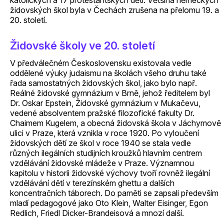
katolických a 17 protestantských dětí. Většina německých
židovských škol byla v Čechách zrušena na přelomu 19. a
20. století.
Židovské školy ve 20. století
V předválečném Československu existovala vedle
oddělené výuky judaismu na školách všeho druhu také
řada samostatných židovských škol, jako bylo např.
Reálné židovské gymnázium v Brně, jehož ředitelem byl
Dr. Oskar Epstein, Židovské gymnázium v Mukačevu,
vedené absolventem pražské filozofické fakulty Dr.
Chaimem Kugelem, a obecná židovská škola v Jáchymově
ulici v Praze, která vznikla v roce 1920. Po vyloučení
židovských dětí ze škol v roce 1940 se stala vedle
různých ilegálních studijních kroužků hlavním centrem
vzdělávání židovské mládeže v Praze. Významnou
kapitolu v historii židovské výchovy tvoří rovněž ilegální
vzdělávání dětí v terezínském ghettu a dalších
koncentračních táborech. Do paměti se zapsali především
mladí pedagogové jako Oto Klein, Walter Eisinger, Egon
Redlich, Friedl Dicker-Brandeisová a mnozí další.