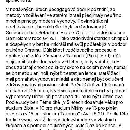
společnosti.
V nedávných letech pedagogové došli k poznání, že
metody vzdělávání ve starém Izraeli předjímaly nepřímo
mnohé principy moderní výchovy. Povinná školní
docházka do obecních škol byla požadována již
Simeonem ben Šetachem v roce 75 př. o. l. a Jošuou ben
Gamlielem v roce 64 o. l. Také vzdělávání starších chlapců
a dospělých v bet ha-midráši má svůj počátek již v období
druhého Chrámu. Důležitost vzdělávacího procesu je
opakovaně zdůrazňována v Talmudu (Pirkej avot): děti
mají začít školní docházku v 6 letech, tedy v době, kdy
dnes začínají chodit do školy skoro na celém světě, nemají
se bít metlou ani holí, nýbrž trestat jen lehce, starší žáci
mají pomáhat vyučovat mladší a děti nemají být od učení
zdržovány jinými povinnostmi. Počet žáků ve třídě nemá
přesahovat 25 osob, k většímu počtu dětí musí být přibrán
výpomocný učitel, při počtu nad 40 musí být učitelé dva.
Podle Judy ben Tema dítě „v 5 letech dosahuje věku pro
studium Bible, v 10 pro studium Mišny, ve 13 pro plnění
micvot a v 15 pro studium Talmudu“ (Avot 5,21). Podle této
tradice vyučovali Židé své děti výhradně ve vlastních
školách a s pomocí soukromých učitelů až do konce 18.