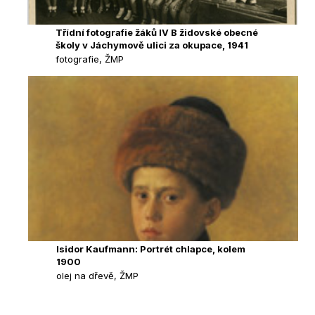
Třídní fotografie žáků IV B židovské obecné
školy v Jáchymově ulici za okupace, 1941
fotografie, ŽMP
Isidor Kaufmann: Portrét chlapce, kolem
1900
olej na dřevě, ŽMP