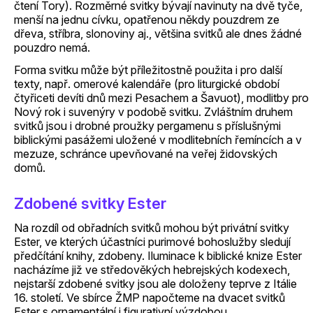
čtení Tory). Rozměrné svitky bývají navinuty na dvě tyče,
menší na jednu cívku, opatřenou někdy pouzdrem ze
dřeva, stříbra, slonoviny aj., většina svitků ale dnes žádné
pouzdro nemá.
Forma svitku může být příležitostně použita i pro další
texty, např. omerové kalendáře (pro liturgické období
čtyřiceti devíti dnů mezi Pesachem a Šavuot), modlitby pro
Nový rok i suvenýry v podobě svitku. Zvláštním druhem
svitků jsou i drobné proužky pergamenu s příslušnými
biblickými pasážemi uložené v modlitebních řemíncích a v
mezuze, schránce upevňované na veřej židovských
domů.
Zdobené svitky Ester
Na rozdíl od obřadních svitků mohou být privátní svitky
Ester, ve kterých účastníci purimové bohoslužby sledují
předčítání knihy, zdobeny. Iluminace k biblické knize Ester
nacházíme již ve středověkých hebrejských kodexech,
nejstarší zdobené svitky jsou ale doloženy teprve z Itálie
16. století. Ve sbírce ŽMP napočteme na dvacet svitků
Ester s ornamentální i figurativní výzdobou.