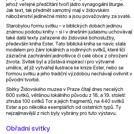
jehož veřejné předčítání tvoří jádro synagogální liturgie.
Jak text, tak předmět samotný mají v židovském
náboženství jedinečné místo a jsou považovány za svaté.
Starobylou formu svitku – v biblických dobách jedinou
známou podobu knihy – si i v dnešním judaismu uchovávají
také další texty zařazené do židovské bohoslužby,
především kniha Ester. Tato biblická kniha se navíc stala
modelem pro žánr lokálních a rodinných svitků, které líčí
zázračné zachránění jednotlivce či celé obce z ohrožení
života. Svitek byl a zůstává inspirací i pro výtvarné
umělce, ať již vytvářejí ilustrace ke knize Ester, nebo se
formou svitku a jeho tradiční výzdobou nechávají ovlivnit v
původní tvorbě.
Sbírky Židovského muzea v Praze čítají dnes necelých
600 svitků, většinou lokálního původu z 18. a 19. století:
zhruba 100 svitků Tor a jejich fragmentů, na 440 svitků
Ester a po několika exemplářích od ostatních typů. Ty
nejzajímavější z nich byly vybrány pro tuto výstavu.
Obřadní svitky