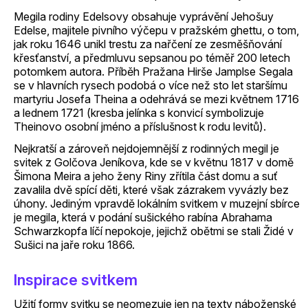
Megila rodiny Edelsovy obsahuje vyprávění Jehošuy
Edelse, majitele pivního výčepu v pražském ghettu, o tom,
jak roku 1646 unikl trestu za nařčení ze zesměšňování
křesťanství, a předmluvu sepsanou po téměř 200 letech
potomkem autora. Příběh Pražana Hirše Jamplse Segala
se v hlavních rysech podobá o více než sto let staršímu
martyriu Josefa Theina a odehrává se mezi květnem 1716
a lednem 1721 (kresba jelínka s konvicí symbolizuje
Theinovo osobní jméno a příslušnost k rodu levitů).
Nejkratší a zároveň nejdojemnější z rodinných megil je
svitek z Golčova Jeníkova, kde se v květnu 1817 v domě
Šimona Meira a jeho ženy Riny zřítila část domu a suť
zavalila dvě spící děti, které však zázrakem vyvázly bez
úhony. Jediným vpravdě lokálním svitkem v muzejní sbírce
je megila, která v podání sušického rabína Abrahama
Schwarzkopfa líčí nepokoje, jejichž obětmi se stali Židé v
Sušici na jaře roku 1866.
Inspirace svitkem
Užití formy svitku se neomezuje jen na texty náboženské