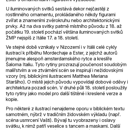
U iluminovaných svitků sestává dekor nejčastěji z
rostlinného ornamentu, prokládaného někdy figurami
zvířat a znameními zvěrokruhu nebo architektonickými
prvky. Až na dva svitky patrně místního původu z 18. až
počátku 19. století pochází většina iluminovaných svitků
ŽMP nejspíš z Itálie 17. a 18. století.
Ve stejné době vznikaly v Nizozemí i v Itálii celé cykly
ilustrací k příběhu Mordechaje a Ester, z jejichž autorů
jmenujme alespoň amsterdamského rytce a kreslíře
Šaloma Italiu. Tyto rytiny prozrazují poučenost soudobým
malířstvím a ve ztvárnění scén se inspirují i nežidovskými
vzory (mj. biblickými ilustracemi Matthea Meriana
Staršího). O místě jejich původu vypovídají dobové oděvy i
architektura pozadí scén. V druhé půli 18. století posloužily
tyto rytiny jako model pro další tištěné i kreslené verze a
kopie.
Pro některé z ilustrací nenajdeme oporu v biblickém textu
samotném, nýbrž v tradičním židovském výkladu (např.
scéna usmrcení Vašti). Bývají tu vyobrazeny i oslavy
svátku, k nimž patří veselice s tancem a maskami. Další