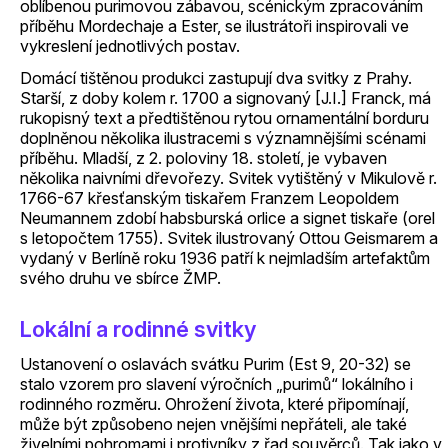
oblíbenou purimovou zábavou, scénickým zpracováním
příběhu Mordechaje a Ester, se ilustrátoři inspirovali ve
vykreslení jednotlivých postav.
Domácí tištěnou produkci zastupují dva svitky z Prahy.
Starší, z doby kolem r. 1700 a signovaný [J.I.] Franck, má
rukopisný text a předtištěnou rytou ornamentální borduru
doplněnou několika ilustracemi s významnějšími scénami
příběhu. Mladší, z 2. poloviny 18. století, je vybaven
několika naivními dřevořezy. Svitek vytištěný v Mikulově r.
1766-67 křesťanským tiskařem Franzem Leopoldem
Neumannem zdobí habsburská orlice a signet tiskaře (orel
s letopočtem 1755). Svitek ilustrovaný Ottou Geismarem a
vydaný v Berlíně roku 1936 patří k nejmladším artefaktům
svého druhu ve sbírce ŽMP.
Lokální a rodinné svitky
Ustanovení o oslavách svátku Purim (Est 9, 20-32) se
stalo vzorem pro slavení výročních „purimů“ lokálního i
rodinného rozměru. Ohrožení života, které připomínají,
může být způsobeno nejen vnějšími nepřáteli, ale také
živelními pohromami i protivníky z řad souvěrců. Tak jako v