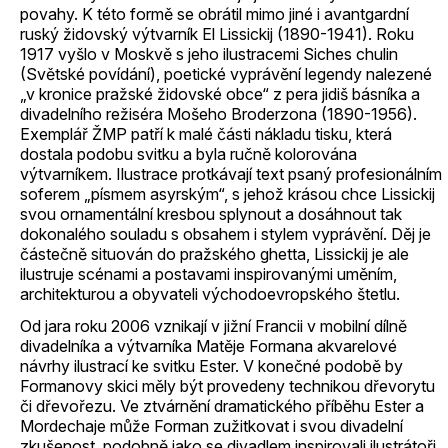
povahy. K této formě se obrátil mimo jiné i avantgardní
ruský židovský výtvarník El Lissickij (1890-1941). Roku
1917 vyšlo v Moskvě s jeho ilustracemi Siches chulin
(Světské povídání), poetické vyprávění legendy nalezené
„v kronice pražské židovské obce“ z pera jidiš básníka a
divadelního režiséra Mošeho Broderzona (1890-1956).
Exemplář ŽMP patří k malé části nákladu tisku, která
dostala podobu svitku a byla ručně kolorována
výtvarníkem. Ilustrace protkávají text psaný profesionálním
soferem „písmem asyrským“, s jehož krásou chce Lissickij
svou ornamentální kresbou splynout a dosáhnout tak
dokonalého souladu s obsahem i stylem vyprávění. Děj je
částečně situován do pražského ghetta, Lissickij je ale
ilustruje scénami a postavami inspirovanými uměním,
architekturou a obyvateli východoevropského štetlu.
Od jara roku 2006 vznikají v jižní Francii v mobilní dílně
divadelníka a výtvarníka Matěje Formana akvarelové
návrhy ilustrací ke svitku Ester. V konečné podobě by
Formanovy skici měly být provedeny technikou dřevorytu
či dřevořezu. Ve ztvárnění dramatického příběhu Ester a
Mordechaje může Forman zužitkovat i svou divadelní
zkušenost, podobně jako se divadlem inspirovali ilustrátoři