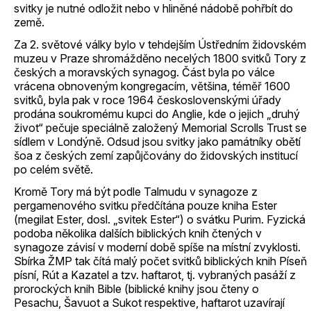
svitky je nutné odložit nebo v hliněné nádobě pohřbít do
země.
Za 2. světové války bylo v tehdejším Ústředním židovském
muzeu v Praze shromážděno necelých 1800 svitků Tory z
českých a moravských synagog. Část byla po válce
vrácena obnoveným kongregacím, většina, téměř 1600
svitků, byla pak v roce 1964 československými úřady
prodána soukromému kupci do Anglie, kde o jejich „druhý
život“ pečuje speciálně založený Memorial Scrolls Trust se
sídlem v Londýně. Odsud jsou svitky jako památníky obětí
šoa z českých zemí zapůjčovány do židovských institucí
po celém světě.
Kromě Tory má být podle Talmudu v synagoze z
pergamenového svitku předčítána pouze kniha Ester
(megilat Ester, dosl. „svitek Ester“) o svátku Purim. Fyzická
podoba několika dalších biblických knih čtených v
synagoze závisí v moderní době spíše na místní zvyklosti.
Sbírka ŽMP tak čítá malý počet svitků biblických knih Píseň
písní, Rút a Kazatel a tzv. haftarot, tj. vybraných pasáží z
prorockých knih Bible (biblické knihy jsou čteny o
Pesachu, Šavuot a Sukot respektive, haftarot uzavírají