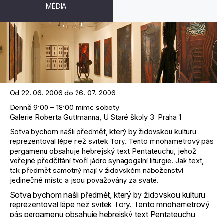
MÉDIA
O SVITKU
Od 22. 06. 2006 do 26. 07. 2006
Denně 9:00 – 18:00 mimo soboty
Galerie Roberta Guttmanna, U Staré školy 3, Praha 1
Sotva bychom našli předmět, který by židovskou kulturu
reprezentoval lépe než svitek Tory. Tento mnohametrový pás
pergamenu obsahuje hebrejský text Pentateuchu, jehož
veřejné předčítání tvoří jádro synagogální liturgie. Jak text,
tak předmět samotný mají v židovském náboženství
jedinečné místo a jsou považovány za svaté.
Sotva bychom našli předmět, který by židovskou kulturu
reprezentoval lépe než svitek Tory. Tento mnohametrový
pás pergamenu obsahuje hebrejský text Pentateuchu,