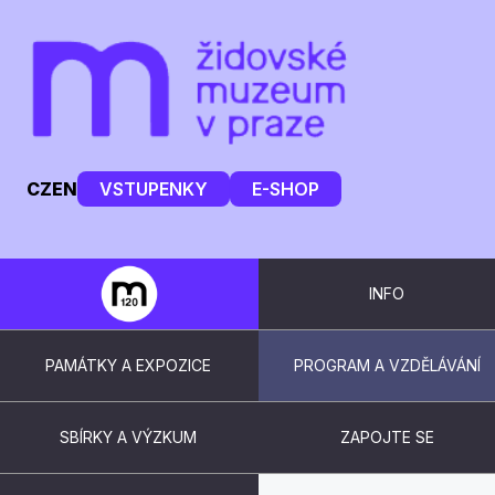
CZ
EN
VSTUPENKY
E-SHOP
INFO
PAMÁTKY A EXPOZICE
PROGRAM A VZDĚLÁVÁNÍ
SBÍRKY A VÝZKUM
ZAPOJTE SE