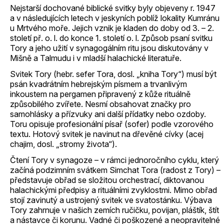
Nejstarší dochované biblické svitky byly objeveny r. 1947
a v následujících letech v jeskyních poblíž lokality Kumránu
u Mrtvého moře. Jejich vznik je kladen do doby od 3. – 2.
století př. o. l. do konce 1. století o. l. Způsob psaní svitku
Tory a jeho užití v synagogálním ritu jsou diskutovány v
Mišně a Talmudu i v mladší halachické literatuře.
Svitek Tory (hebr. sefer Tora, dosl. „kniha Tory“) musí být
psán kvadrátním hebrejským písmem a trvanlivým
inkoustem na pergamen připravený z kůže rituálně
způsobilého zvířete. Nesmí obsahovat značky pro
samohlásky a přízvuky ani další přídatky nebo ozdoby.
Toru opisuje profesionální písař (sofer) podle vzorového
textu. Hotový svitek je navinut na dřevěné cívky (acej
chajim, dosl. „stromy života“).
Čtení Tory v synagoze – v rámci jednoročního cyklu, který
začíná podzimním svátkem Simchat Tora (radost z Tory) –
představuje obřad se složitou orchestrací, diktovanou
halachickými předpisy a rituálními zvyklostmi. Mimo obřad
stojí zavinutý a ustrojený svitek ve svatostánku. Výbava
Tory zahrnuje v našich zemích ručičku, povijan, pláštík, štít
a nástavce či korunu. Vadné či poškozené a neopravitelné