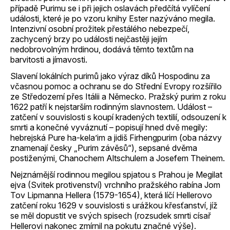
případě Purimu se i při jejich oslavách předčítá vylíčení
události, které je po vzoru knihy Ester nazýváno megila.
Intenzivní osobní prožitek přestálého nebezpečí,
zachycený brzy po události nejčastěji jejím
nedobrovolným hrdinou, dodává těmto textům na
barvitosti a jímavosti.
Slavení lokálních purimů jako výraz díků Hospodinu za
včasnou pomoc a ochranu se do Střední Evropy rozšířilo
ze Středozemí přes Itálii a Německo. Pražský purim z roku
1622 patří k nejstarším rodinným slavnostem. Událost –
zatčení v souvislosti s koupí kradených textilií, odsouzení k
smrti a konečné vyváznutí – popisují hned dvě megily:
hebrejská Pure ha-kela’im a jidiš Firhengpurim (oba názvy
znamenají česky „Purim závěsů“), sepsané dvěma
postiženými, Chanochem Altschulem a Josefem Theinem.
Nejznámější rodinnou megilou spjatou s Prahou je Megilat
ejva (Svitek protivenství) vrchního pražského rabína Jom
Tov Lipmanna Hellera (1579-1654), která líčí Hellerovo
zatčení roku 1629 v souvislosti s urážkou křesťanství, jíž
se měl dopustit ve svých spisech (rozsudek smrti císař
Hellerovi nakonec zmírnil na pokutu značné výše).