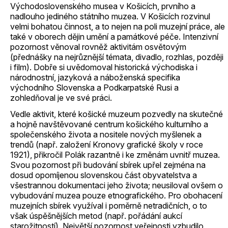
Východoslovenského musea v Košicích, prvního a
nadlouho jediného státního muzea. V Košicích rozvinul
velmi bohatou činnost, a to nejen na poli muzejní práce, ale
také v oborech dějin umění a památkové péče. Intenzivní
pozornost věnoval rovněž aktivitám osvětovým
(přednášky na nejrůznější témata, divadlo, rozhlas, později
i film). Dobře si uvědomoval historická východiska i
národnostní, jazyková a náboženská specifika
východního Slovenska a Podkarpatské Rusi a
zohledňoval je ve své práci.
Vedle aktivit, které košické muzeum pozvedly na skutečné
a hojně navštěvované centrum košického kulturního a
společenského života a nositele nových myšlenek a
trendů (např. založení Kronovy grafické školy v roce
1921), přikročil Polák razantně i ke změnám uvnitř muzea.
Svou pozornost při budování sbírek upřel zejména na
dosud opomíjenou slovenskou část obyvatelstva a
všestrannou dokumentaci jeho života; neusiloval ovšem o
vybudování muzea pouze etnografického. Pro obohacení
muzejních sbírek využíval i poměrně netradičních, o to
však úspěšnějších metod (např. pořádání aukcí
starožitností). Největší pozornost veřejnosti vzbudilo