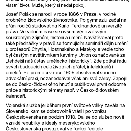
vlastní život. Muže, který si nedal pokoj.
Josef Polák se narodil v roce 1886 v Praze, v rodině
drobného židovského živnostníka. Po gymnáziu začal na
přání rodičů studovat na Karlo-Ferdinandově univerzitě
práva. Ve volném čase se ovšem věnoval svým
soukromým zájmům, historii a umění. Navštěvoval proto
také přednášky v právě se formujícím semináři dějin umění
u profesorů Chytila, Hostinského a Matějky a vedle toho
byl častým návštěvníkem kavárny Union označované za
„tehdejší náš ústav umělecko-historický“. Zde potkal řadu
svých budoucích celoživotních přátel, intelektuálů i
umělců. Po promoci v roce 1909 absolvoval soudní i
advokátní praxi, nezanedbával však ani své záliby. Zapojil
se do česko-židovského hnutí a publikoval první odborné
práce s historickými tématy např. v Česko-židovském
kalendáři.
Vojenská služba jej během první světové války zavála na
Slovensko, kam se dobrovolně vrátil i po vzniku
Československa na podzim 1918. Dal se do služeb nově
vzniklé republiky a ideály masarykovského
Československa prosazoval ve funkci ředitele