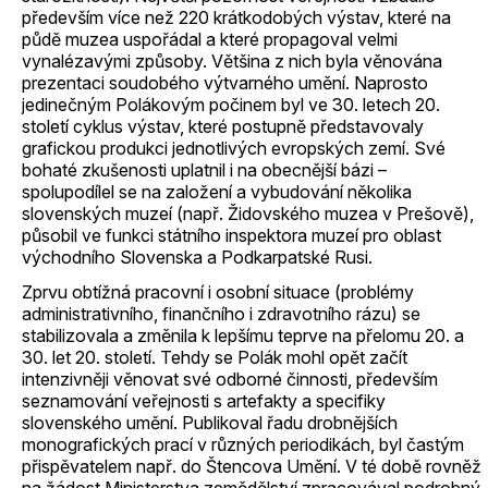
především více než 220 krátkodobých výstav, které na
půdě muzea uspořádal a které propagoval velmi
vynalézavými způsoby. Většina z nich byla věnována
prezentaci soudobého výtvarného umění. Naprosto
jedinečným Polákovým počinem byl ve 30. letech 20.
století cyklus výstav, které postupně představovaly
grafickou produkci jednotlivých evropských zemí. Své
bohaté zkušenosti uplatnil i na obecnější bázi –
spolupodílel se na založení a vybudování několika
slovenských muzeí (např. Židovského muzea v Prešově),
působil ve funkci státního inspektora muzeí pro oblast
východního Slovenska a Podkarpatské Rusi.
Zprvu obtížná pracovní i osobní situace (problémy
administrativního, finančního i zdravotního rázu) se
stabilizovala a změnila k lepšímu teprve na přelomu 20. a
30. let 20. století. Tehdy se Polák mohl opět začít
intenzivněji věnovat své odborné činnosti, především
seznamování veřejnosti s artefakty a specifiky
slovenského umění. Publikoval řadu drobnějších
monografických prací v různých periodikách, byl častým
přispěvatelem např. do Štencova Umění. V té době rovněž