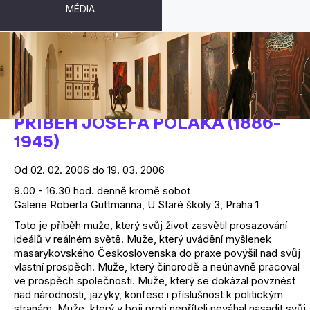
MÉDIA
MUŽ, KTERÝ SI NEDAL POKOJ:
PŘÍBĚH JOSEFA POLÁKA (1886-
1945)
Od 02. 02. 2006 do 19. 03. 2006
9.00 - 16.30 hod. denně kromě sobot
Galerie Roberta Guttmanna, U Staré školy 3, Praha 1
Toto je příběh muže, který svůj život zasvětil prosazování
ideálů v reálném světě. Muže, který uvádění myšlenek
masarykovského Československa do praxe povýšil nad svůj
vlastní prospěch. Muže, který činorodě a neúnavně pracoval
ve prospěch společnosti. Muže, který se dokázal povznést
nad národnosti, jazyky, konfese i příslušnost k politickým
stranám. Muže, který v boji proti nepříteli neváhal nasadit svůj