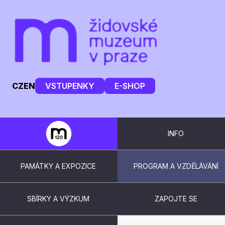
CZ
EN
VSTUPENKY
E-SHOP
INFO
PAMÁTKY A EXPOZICE
PROGRAM A VZDĚLÁVÁNÍ
SBÍRKY A VÝZKUM
ZAPOJTE SE