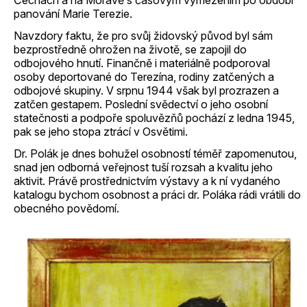
Čechách a na Moravě s časovým vymezením po období
panování Marie Terezie.
Navzdory faktu, že pro svůj židovský původ byl sám
bezprostředně ohrožen na životě, se zapojil do
odbojového hnutí. Finančně i materiálně podporoval
osoby deportované do Terezína, rodiny zatčených a
odbojové skupiny. V srpnu 1944 však byl prozrazen a
zatčen gestapem. Poslední svědectví o jeho osobní
statečnosti a podpoře spoluvězňů pochází z ledna 1945,
pak se jeho stopa ztrácí v Osvětimi.
Dr. Polák je dnes bohužel osobností téměř zapomenutou,
snad jen odborná veřejnost tuší rozsah a kvalitu jeho
aktivit. Právě prostřednictvím výstavy a k ní vydaného
katalogu bychom osobnost a práci dr. Poláka rádi vrátili do
obecného povědomí.