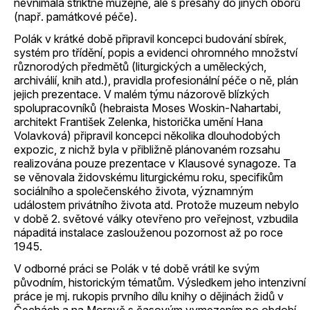
nevnímala striktně muzejně, ale s přesahy do jiných oborů
(např. památkové péče).
Polák v krátké době připravil koncepci budování sbírek,
systém pro třídění, popis a evidenci ohromného množství
různorodých předmětů (liturgických a uměleckých,
archiválií, knih atd.), pravidla profesionální péče o ně, plán
jejich prezentace. V malém týmu názorově blízkých
spolupracovníků (hebraista Moses Woskin-Nahartabi,
architekt František Zelenka, historička umění Hana
Volavková) připravil koncepci několika dlouhodobých
expozic, z nichž byla v přibližně plánovaném rozsahu
realizována pouze prezentace v Klausové synagoze. Ta
se věnovala židovskému liturgickému roku, specifikům
sociálního a společenského života, významným
událostem privátního života atd. Protože muzeum nebylo
v době 2. světové války otevřeno pro veřejnost, vzbudila
nápaditá instalace zaslouženou pozornost až po roce
1945.
V odborné práci se Polák v té době vrátil ke svým
původním, historickým tématům. Výsledkem jeho intenzivní
práce je mj. rukopis prvního dílu knihy o dějinách židů v