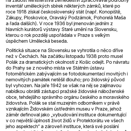
na žádost Ministerstva zemědělství zpracovával podrobný
inventář uměleckých sbírek některých zámků, které po
roce 1918 získal československý stát (např. Konopiště,
Zákupy, Ploskovice, Oravský Podzámok, Pohorelá Maša
a řada dalších). V roce 1936 byl jmenován jedním z
hlavních kurátorů výstavy Staré umění na Slovensku,
kterou o rok později uspořádala v Praze s velkým
úspěchem Umělecká beseda.
Politická situace na Slovensku se vyhrotila o něco dříve
než v Čechách. Na začátku listopadu 1938 proto musel
Polák za dramatických okolností z Košic odejít. Po návratu
do Prahy se z nového místa ve Státním ústavu
fotoměřickém zabývajícím se fotodokumentací movitých i
nemovitých památek netěšil dlouho; pro židovský původ
byl vyhozen. Na jaře 1942 se však na něj se zajímavou
nabídkou obrátili zástupci pražské židovské náboženské
obce, tehdejšího správního orgánu českého a moravského
židovstva. Polák se stal muzejním odborníkem v právě
vznikajícím Židovském ústředním museu v Praze, jehož
záměr definoval jako „vybudování instituce dokumentující
v co největší úplnosti život židů v Protektorátu ve všech
jeho aspektech“ a zároveň instituce, která své poslání