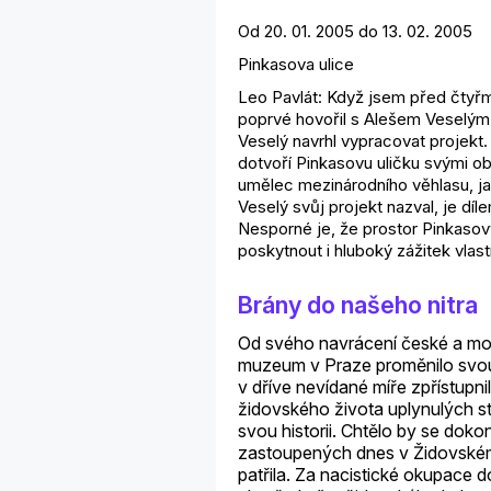
Od 20. 01. 2005 do 13. 02. 2005
Pinkasova ulice
Leo Pavlát: Když jsem před čtyřmi
poprvé hovořil s Alešem Veselým 
Veselý navrhl vypracovat projekt
dotvoří Pinkasovu uličku svými ob
umělec mezinárodního věhlasu, j
Veselý svůj projekt nazval, je díl
Nesporné je, že prostor Pinkasov
poskytnout i hluboký zážitek vla
Brány do našeho nitra
Od svého navrácení české a mo
muzeum v Praze proměnilo svou t
v dříve nevídané míře zpřístupni
židovského života uplynulých 
svou historii. Chtělo by se dokon
zastoupených dnes v Židovském
patřila. Za nacistické okupace do