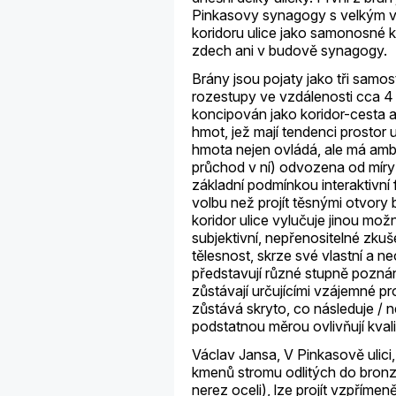
Pinkasovy synagogy s velkým vi
koridoru ulice jako samonosné ko
zdech ani v budově synagogy.
Brány jsou pojaty jako tři samos
rozestupy ve vzdálenosti cca 4 
koncipován jako koridor-cesta 
hmot, jež mají tendenci prostor 
hmota nejen ovládá, ale má ambi
průchod v ní) odvozena od míry 
základní podmínkou interaktivní 
volbu než projít těsnými otvory 
koridor ulice vylučuje jinou mo
subjektivní, nepřenositelné zku
tělesnost, skrze své vlastní a 
představují různé stupně poznán
zůstávají určujícími vzájemné pr
zůstává skryto, co následuje /
podstatnou měrou ovlivňují kval
Václav Jansa, V Pinkasově ulici,
kmenů stromu odlitých do bronz
nerez oceli), lze projít vzpřím