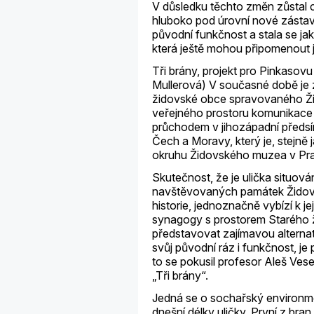
V důsledku těchto změn zůstal c
hluboko pod úrovní nové zástavb
původní funkčnost a stala se ja
která ještě mohou připomenout j
Tři brány, projekt pro Pinkasovu
Mullerová) V současné době je 
židovské obce spravovaného Ži
veřejného prostoru komunikace j
průchodem v jihozápadní předs
Čech a Moravy, který je, stejně 
okruhu Židovského muzea v Pra
Skutečnost, že je ulička situo
navštěvovaných památek Židovsk
historie, jednoznačně vybízí k j
synagogy s prostorem Starého 
představovat zajímavou alternati
svůj původní ráz i funkčnost, je
to se pokusil profesor Aleš Vese
„Tři brány“.
Jedná se o sochařský environment
dnešní délky uličky. První z bran