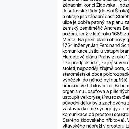
západním konci Židovské – pozdě
Josefovské třídy (dnešní Široká
a okraje jihozápadní části Star
ulice je dobře patrný na plánu 
zemský zeměměřič Andreas Bern
požáru, jenž v létě roku 1689 z
Města. Na jiném plánu obnovy g
1754 inženýr Jan Ferdinand Scho
komunikace ústící u vstupní bran
Hergetově plánu Prahy z roku 1
Lze předpokládat, že její sever
století, nejpozději zřejmě poté
staroměstské obce polorozpadlou
výběžek, do něhož byl napříště
brankou ve hřbitovní zdi. Během
organismu Josefova a přilehlých
ustoupit velkorysejšímu rozvržení 
původní délky byla zachována z
zástavba kromě synagogy a obytn
komunikace od prostoru souk
Starého židovského hřbitova). 
vltavského nábřeží v prostoru t