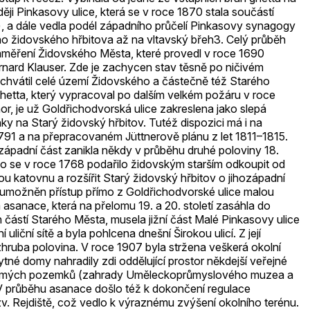
ji Pinkasovy ulice, která se v roce 1870 stala součástí
), a dále vedla podél západního průčelí Pinkasovy synagogy
ého židovského hřbitova až na vltavský břeh3. Celý průběh
zaměření Židovského Města, které provedl v roce 1690
ard Klauser. Zde je zachycen stav těsně po ničivém
achvátil celé území Židovského a částečně též Starého
hetta, který vypracoval po dalším velkém požáru v roce
r, je už Goldřichodvorská ulice zakreslena jako slepá
ky na Starý židovský hřbitov. Tutéž dispozici má i na
791 a na přepracovaném Jüttnerově plánu z let 1811–1815.
ozápadní část zanikla někdy v průběhu druhé poloviny 18.
, co se v roce 1768 podařilo židovským starším odkoupit od
 katovnu a rozšířit Starý židovský hřbitov o jihozápadní
 umožněn přístup přímo z Goldřichodvorské ulice malou
 asanace, která na přelomu 19. a 20. století zasáhla do
 částí Starého Města, musela jižní část Malé Pinkasovy ulice
uliční sítě a byla pohlcena dnešní Širokou ulicí. Z její
hruba polovina. V roce 1907 byla stržena veškerá okolní
é domy nahradily zdi oddělující prostor někdejší veřejné
romých pozemků (zahrady Uměleckoprůmyslového muzea a
V průběhu asanace došlo též k dokončení regulace
zv. Rejdiště, což vedlo k výraznému zvýšení okolního terénu.