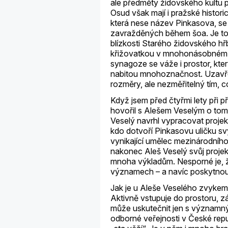
ale předměty židovského kultu p
Osud však mají i pražské histor
která nese název Pinkasova, s
zavražděných během šoa. Je to m
blízkosti Starého židovského hřbi
křižovatkou v mnohonásobném s
synagoze se váže i prostor, kt
nabitou mnohoznačnost. Uzavřen
rozměry, ale nezměřitelný tím, 
Když jsem před čtyřmi lety při 
hovořil s Alešem Veselým o tom,
Veselý navrhl vypracovat projek
kdo dotvoří Pinkasovu uličku s
vynikající umělec mezinárodního
nakonec Aleš Veselý svůj projekt n
mnoha výkladům. Nesporné je, ž
významech – a navíc poskytnout
Jak je u Aleše Veselého zvykem, 
Aktivně vstupuje do prostoru, zá
může uskutečnit jen s významný
odborné veřejnosti v České repu