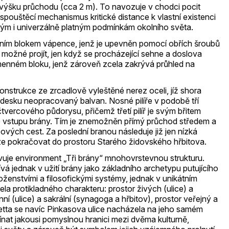
u výšku průchodu (cca 2 m). To navozuje v chodci pocit
o spouštěcí mechanismus kritické distance k vlastní existenci
vým i univerzálně platným podmínkám okolního světa.
ním blokem vápence, jenž je upevněn pomocí obřích šroubů
 možné projít, jen když se procházející sehne a doslova
enném bloku, jenž zároveň zcela zakrývá průhled na
onstrukce ze zrcadlově vyleštěné nerez oceli, jíž shora
 desku neopracovaný balvan. Nosné pilíře v podobě tří
čtvercového půdorysu, přičemž třetí pilíř je svým břitem
e vstupu brány. Tím je znemožněn přímý průchod středem a
ových cest. Za poslední branou následuje již jen nízká
 lze pokračovat do prostoru Starého židovského hřbitova.
uje environment „Tři brány“ mnohovrstevnou strukturu.
jednak v užití brány jako základního archetypu putujícího
oženstvími a filosofickými systémy, jednak v unikátním
ela protikladného charakteru: prostor živých (ulice) a
ní (ulice) a sakrální (synagoga a hřbitov), prostor veřejný a
tta se navíc Pinkasova ulice nacházela na jeho samém
mínat jakousi pomyslnou hranici mezi dvěma kulturně,