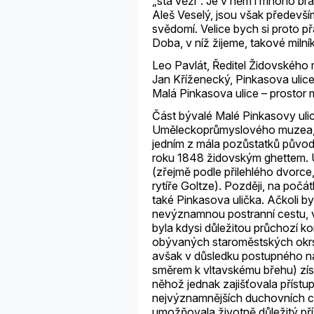
„sta věží“. Je v něm i mnoho br
Aleš Veselý, jsou však předevš
svědomí. Velice bych si proto přá
Doba, v níž žijeme, takové milní
Leo Pavlát, Ředitel Židovského
Jan Kříženecký, Pinkasova ulic
Malá Pinkasova ulice – prostor 
Část bývalé Malé Pinkasovy uli
Uměleckoprůmyslového muzea, 
jedním z mála pozůstatků původní
roku 1848 židovským ghettem. 
(zřejmě podle přilehlého dvorce, 
rytíře Goltze). Později, na počát
také Pinkasova ulička. Ačkoli b
nevýznamnou postranní cestu, ve
byla kdysi důležitou průchozí k
obývaných staroměstských okr
avšak v důsledku postupného n
směrem k vltavskému břehu) zís
něhož jednak zajišťovala přístup
nejvýznamnějších duchovních cen
umožňovala životně důležitý pří