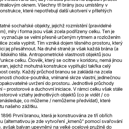
trailovým oknem. Všechny tři brány jsou umístěny v
nstrukce, které nepotřebují další ukotvení v přilehlých
tatné sochařské objekty, jejichž rozmístění (pravidelné
m), míry i forma jsou však zcela podřízeny celku. Ten je
a vyznačuje se velmi přesně určeným rytmem a rozložením
ulice zcela vyplnit. Tím vzniká dojem těsného prostoru, který
ci jej přesáhnout. Na druhé straně je však každá brána (a
lidského těla. Antropometrické vlastnosti objektů jsou
funkce celku. Člověk, který se ocitne v koridoru, nemá jinou
bran, jejichž mohutná konstrukce vyplňující takřka celý
žnost cesty. Každý průchod branou se zakládá na zcela
šenosti chodce-poutníka, vnímané skrze vlastní, jedinečnou
neopakovatelné uvržení do prostoru. Jednotlivé průchody
í – prostorové a duchovní iniciace. V rámci celku však stále
ostorové vztahy jednotlivých objektů (co je vidět / co
 nenásleduje, co můžeme / nemůžeme předvídat), které
itu našeho zážitku.
 1896 První branou, která je konstruována ze tří obřích
u (alternativou je zde vytvoření „kmenů“ pomocí svařování
eně, avšak balvan upevněný na velké ocelové pružině do