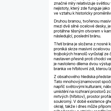
značné míry relativizuje světlo
nejistoty, který zde funguje jak
ve vztahu k historicky proměnli
Druhou branou, tvořenou masiv
mezi dvě silné ocelové desky, je
protáhne těsným otvorem v kam
následující, poslední bránu.
Třetí brána je složena z nosné k
proniká skrze masivní ocelovou
trojbokých hranolů vyrůstají ze 
nastaven přesně proti chodci v
je nastoleno dilema dvou výstup
branka ve hřbitovní zdi, kterou
Z obsahového hlediska představ
Tato mnohovýznamovost spočívá 
napříč světovými kulturami, náb
umístění na rozhraní prostorů zc
mrtvých (hřbitov), prostor profán
soukromý. V době existence ghe
okraji, takže i dnes může připo