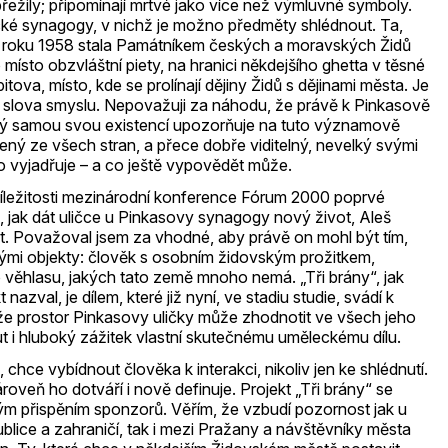
řežily; připomínají mrtvé jako více než výmluvné symboly.
ické synagogy, v nichž je možno předměty shlédnout. Ta,
e roku 1958 stala Památníkem českých a moravských Židů
ísto obzvláštní piety, na hranici někdejšího ghetta v těsné
tova, místo, kde se prolínají dějiny Židů s dějinami města. Je
lova smyslu. Nepovažuji za náhodu, že právě k Pinkasově
erý samou svou existencí upozorňuje na tuto významově
ý ze všech stran, a přece dobře viditelný, nevelký svými
co vyjadřuje – a co ještě vypovědět může.
příležitosti mezinárodní konference Fórum 2000 poprvé
 jak dát uličce u Pinkasovy synagogy nový život, Aleš
t. Považoval jsem za vhodné, aby právě on mohl být tím,
vými objekty: člověk s osobním židovským prožitkem,
 věhlasu, jakých tato země mnoho nemá. „Tři brány“, jak
azval, je dílem, které již nyní, ve stadiu studie, svádí k
e prostor Pinkasovy uličky může zhodnotit ve všech jeho
 i hluboký zážitek vlastní skutečnému uměleckému dílu.
chce vybídnout člověka k interakci, nikoliv jen ke shlédnutí.
roveň ho dotváří i nově definuje. Projekt „Tři brány“ se
m přispěním sponzorů. Věřím, že vzbudí pozornost jak u
blice a zahraničí, tak i mezi Pražany a návštěvníky města