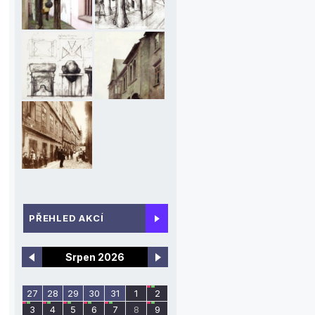
_
PŘEHLED AKCÍ
Srpen 2026
27
28
29
30
31
1
2
3
4
5
6
7
8
9