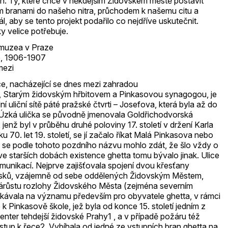
an. Ty, které chce v někdejším Židovském městě postavit
ím branami do našeho nitra, průchodem k našemu citu a
l, aby se tento projekt podařilo co nejdříve uskutečnit.
ky velice potřebuje.
 muzea v Praze
e, 1906-1907
mezi
ce, nacházející se dnes mezi zahradou
Starým židovským hřbitovem a Pinkasovou synagogou, je
 uliční sítě páté pražské čtvrti – Josefova, která byla až do
Úzká ulička se původně jmenovala Goldřichodvorská
jenž byl v průběhu druhé poloviny 17. století v držení Karla
ku 70. let 19. století, se jí začalo říkat Malá Pinkasova nebo
y se podle tohoto pozdního názvu mohlo zdát, že šlo vždy o
 starších dobách existence ghetta tomu bývalo jinak. Ulice
omunikací. Nejprve zajišťovala spojení dvou křesťany
sků, vzájemně od sebe oddělených Židovským Městem,
árůstu rozlohy Židovského Města (zejména severním
kávala na významu především pro obyvatele ghetta, v rámci
 k Pinkasově škole, jež byla od konce 15. století jedním z
ter tehdejší židovské Prahy1 , a v případě požáru též
stup k řece2. Vybíhala od jedné ze vstupních bran ghetta na