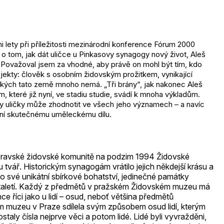
 lety při příležitosti mezinárodní konference Fórum 2000
o tom, jak dát uličce u Pinkasovy synagogy nový život, Aleš
. Považoval jsem za vhodné, aby právě on mohl být tím, kdo
jekty: člověk s osobním židovským prožitkem, vynikající
akých tato země mnoho nemá. „Tři brány“, jak nakonec Aleš
em, které již nyní, ve stadiu studie, svádí k mnoha výkladům.
y uličky může zhodnotit ve všech jeho významech – a navíc
stní skutečnému uměleckému dílu.
ravské židovské komunitě na podzim 1994 Židovské
vář. Historickým synagogám vrátilo jejich někdejší krásu a
lo své unikátní sbírkové bohatství, jedinečné památky
staletí. Každý z předmětů v pražském Židovském muzeu má
ce říci jako u lidí – osud, neboť většina předmětů
 muzeu v Praze sdílela svým způsobem osud lidí, kterým
staly čísla nejprve věci a potom lidé. Lidé byli vyvražděni,