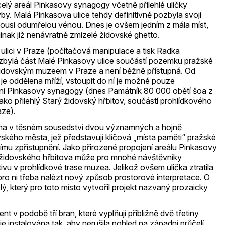
elý areál Pinkasovy synagogy včetně přilehlé uličky
y. Malá Pinkasova ulice tehdy definitivně pozbyla svoji
kousi odumřelou vénou. Dnes je ovšem jedním z mála míst,
inak již nenávratně zmizelé židovské ghetto.
 ulici v Praze (počítačová manipulace a tisk Radka
zbylá část Malé Pinkasovy ulice součástí pozemku pražské
dovským muzeem v Praze a není běžně přístupná. Od
e oddělena mříží, vstoupit do ní je možné pouze
íni Pinkasovy synagogy (dnes Památník 80 000 obětí šoa z
jako přilehlý Starý židovský hřbitov, součástí prohlídkového
ze).
vána v těsném sousedství dvou významných a hojně
ého města, jež představují klíčová „místa paměti“ pražské
ejímu zpřístupnění. Jako přirozené propojení areálu Pinkasovy
židovského hřbitova může pro mnohé návštěvníky
vu v prohlídkové trase muzea. Jelikož ovšem ulička ztratila
 pro ni třeba nalézt nový způsob prostorové interpretace. O
lý, který pro toto místo vytvořil projekt nazvaný prozaicky
 v podobě tří bran, které vyplňují přibližně dvě třetiny
 je instalována tak, aby nerušila pohled na západní průčelí