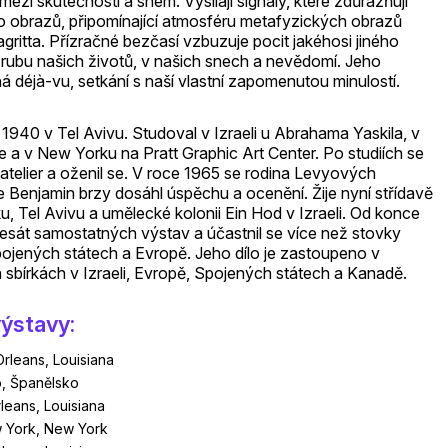
ezi skutečností a snem. Vysílají signály, které zdůrazňují
o obrazů, připomínající atmosféru metafyzických obrazů
gritta. Přízračné bezčasí vzbuzuje pocit jakéhosi jiného
a rubu našich životů, v našich snech a nevědomí. Jeho
 déjà-vu, setkání s naší vlastní zapomenutou minulostí.
 1940 v Tel Avivu. Studoval v Izraeli u Abrahama Yaskila, v
 a v New Yorku na Pratt Graphic Art Center. Po studiích se
il atelier a oženil se. V roce 1965 se rodina Levyových
 Benjamin brzy dosáhl úspěchu a ocenění. Žije nyní střídavě
 Tel Avivu a umělecké kolonii Ein Hod v Izraeli. Od konce
esát samostatných výstav a účastnil se více než stovky
pojených státech a Evropě. Jeho dílo je zastoupeno v
bírkách v Izraeli, Evropě, Spojených státech a Kanadě.
ýstavy:
Orleans, Louisiana
, Španělsko
leans, Louisiana
w York, New York