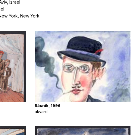
viv, Izrael
ael
 New York, New York
Básník, 1996
akvarel