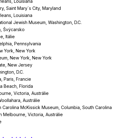
leans, Louisiana
y, Saint Mary´s City, Maryland
leans, Louisiana
National Jewish Museum, Washington, D.C.
a, Švýcarsko
, Itálie
delphia, Pennsylvania
w York, New York
seum, New York, New York
gate, New Jersey
ington, D.C.
, Paris, Francie
a Beach, Florida
urne, Victoria, Austrálie
oollahara, Austrálie
h Carolina McKissick Museum, Columbia, South Carolina
h Melbourne, Victoria, Austrálie
e