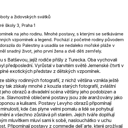
oboty a židovských svátků
é školy 3, Praha 1
omínek na jeho rodinu. Mnohé postavy, s kterými se setkáváme
dinných vzpomínek a legend. Pochází z početné rodiny původem
dorazila do Palestiny a usadila se nedaleko mořské pláže v
l snadný život, jeho první žena a dvě děti zemřely.
vu s Batševou, jejíž rodiče přišly z Turecka. Oba vychovali
byl předposlední. Vyrůstal v barvitém světě Jemenské čtvrti v
 plné exotických představ z dětských vzpomínek.
 sbírky rodinných fotografií, z nichž většina vznikla ještě
y tak získaly mnohé z kouzla starých fotografií, zvláštní
t jeho obrazů a divadelní scéna většiny jeho podobizen a
race. Slavnostně oblečené postavy jsou zde aranžovány jako
o oponou a kulisami. Postavy Levyho obrazů připomínají
inulosti, kde čas plyne velmi pomalu a lidé se pohybují
nemění a všechno zůstává při starém. Jejich tváře doplňují
ým mluvítkem mluví sami k sobě, naslouchátko v uchu
t. Připomínají postavy z commedie dell´arte, které prožívají