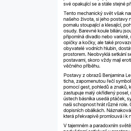
své opakující se a stále stejné p
Tento mechanický svět však nar
našeho života, si jeho postavy n
pomalu stoupající a klesající, p
osudy. Barevné koule biliáru j
připomíná divadlo nebo varieté,
opičky a kočky, ale také prova
obyvatelé vodních hlubin, dostáv
prostorem. Neobvyklá setkání s
postavami, skoro vždy mají erot
věčného příběhu.
Postavy z obrazů Benjamina Lev
ticha, zapomenutou řečí symbol
pomocí gest, pohledů a znaků, k
zastupuje malý okřídlený posel,
ústech básníka usedá ptáček, 
naši schopnost hrát různé role. 
dopisních obálkách. Náznaková 
která překvapivě promlouvá i k 
V tajemném a paradoxním světě