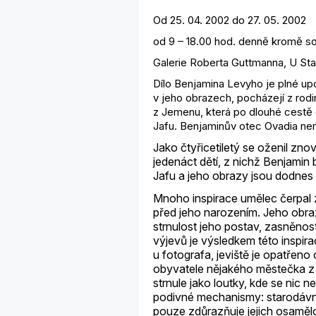
Od 25. 04. 2002 do 27. 05. 2002
od 9 – 18.00 hod. denně kromě s
Galerie Roberta Guttmanna, U Star
Dílo Benjamina Levyho je plné up
v jeho obrazech, pocházejí z ro
z Jemenu, která po dlouhé cestě 
Jafu. Benjaminův otec Ovadia nemě
Jako čtyřicetiletý se oženil zno
jedenáct dětí, z nichž Benjamin 
Jafu a jeho obrazy jsou dodnes
Mnoho inspirace umělec čerpal ze
před jeho narozením. Jeho obraz
strnulost jeho postav, zasněnos
výjevů je výsledkem této inspi
u fotografa, jeviště je opatřen
obyvatele nějakého městečka z m
strnule jako loutky, kde se nic 
podivné mechanismy: starodávn
pouze zdůrazňuje jejich osamělos