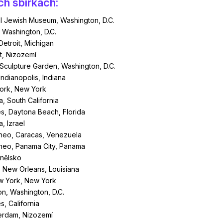
ch sbírkách:
nal Jewish Museum, Washington, D.C.
 Washington, D.C.
 Detroit, Michigan
t, Nizozemí
culpture Garden, Washington, D.C.
Indianopolis, Indiana
ork, New York
, South California
s, Daytona Beach, Florida
, Izrael
eo, Caracas, Venezuela
eo, Panama City, Panama
nělsko
 New Orleans, Louisiana
ew York, New York
on, Washington, D.C.
, California
erdam, Nizozemí