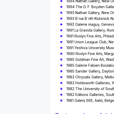
1994 Nathan Gallery, New Or
1994 The D. F. Boyden Galler
1993 Nathan Gallery, New Or
1993 B´nai B´rith Klutznick 
1992 Galerie maguy, Genev
1991 La Gravida Gallery, Rome
1991 Roslyn Fine Arts, Phila
1991 Union League Club, Ne
1991 Yeshiva University Mu
1990 Roslyn Fine Arts, Mar
1985 Goldman Fine Art, Wash
1985 Galerie Fabien Boulakia
1985 Sander Gallery, Dayton
1983 Chrysalis Gallery, Melbo
1983 Holdsworth Galleries, W
1982 The University of Sout
1982 Editions Galleries, Sout
1981 Galerij S65, Aalst, Belgi