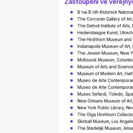
Zastoupení ve veřejný
B´nai B´rith Klutznick Natio
The Corcoran Gallery of Art,
The Detroit Institute of Arts,
Hedendaagse Kunst, Utrech
The Hirshhorn Museum and S
Indianapolis Museum of Art, 
The Jewish Museum, New Y
McKissick Museum, Columbia
Museum of Arts and Science
Museum of Modern Art, Haifa
Museo de Arte Contemporan
Museo de Arte Contemporan
Museo Sefardi, Toledo, Špa
New Orleans Museum of Art,
New York Public Library, N
The Olga Hirshhorn Collecti
Skirball Museum, Los Angeles
The Stedelijk Museum, Ams