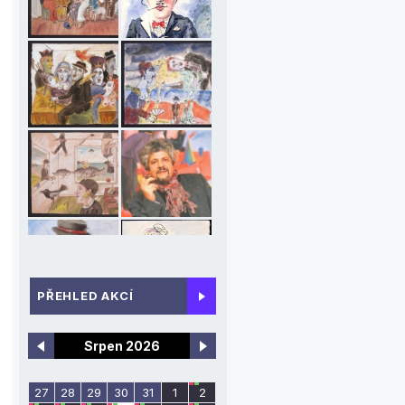
_
PŘEHLED AKCÍ
Srpen 2026
27
28
29
30
31
1
2