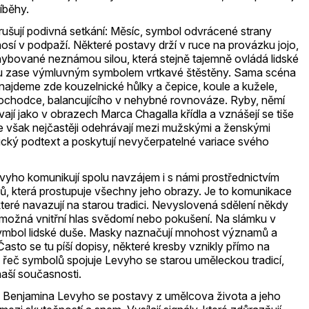
říběhy.
ušují podivná setkání: Měsíc, symbol odvrácené strany
osí v podpaží. Některé postavy drží v ruce na provázku jojo,
ohybované neznámou silou, která stejně tajemně ovládá lidské
sou zase výmluvným symbolem vrtkavé štěstěny. Sama scéna
 najdeme zde kouzelnické hůlky a čepice, koule a kužele,
zochodce, balancujícího v nehybné rovnováze. Ryby, němí
ají jako v obrazech Marca Chagalla křídla a vznášejí se tiše
e však nejčastěji odehrávají mezi mužskými a ženskými
ický podtext a poskytují nevyčerpatelné variace svého
yho komunikují spolu navzájem i s námi prostřednictvím
ů, která prostupuje všechny jeho obrazy. Je to komunikace
teré navazují na starou tradici. Nevyslovená sdělení někdy
 možná vnitřní hlas svědomí nebo pokušení. Na slámku v
symbol lidské duše. Masky naznačují mnohost významů a
Často se tu píší dopisy, některé kresby vznikly přímo na
řeč symbolů spojuje Levyho se starou uměleckou tradicí,
naší současnosti.
 Benjamina Levyho se postavy z umělcova života a jeho