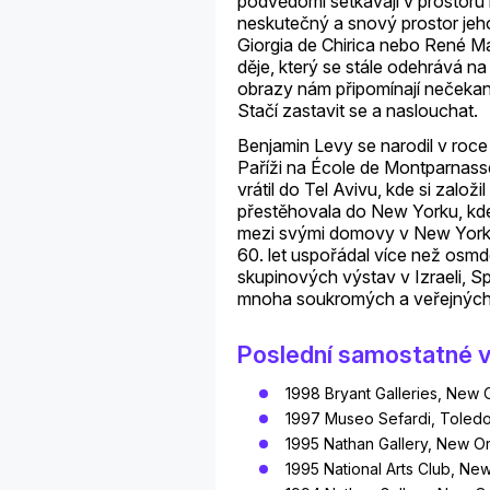
podvědomí setkávají v prostoru m
neskutečný a snový prostor jeh
Giorgia de Chirica nebo René Ma
děje, který se stále odehrává n
obrazy nám připomínají nečekaná
Stačí zastavit se a naslouchat.
Benjamin Levy se narodil v roce
Paříži na École de Montparnasse
vrátil do Tel Avivu, kde si založ
přestěhovala do New Yorku, kde
mezi svými domovy v New Yorku,
60. let uspořádal více než osmd
skupinových výstav v Izraeli, S
mnoha soukromých a veřejných s
Poslední samostatné v
1998 Bryant Galleries, New 
1997 Museo Sefardi, Toledo
1995 Nathan Gallery, New Or
1995 National Arts Club, Ne