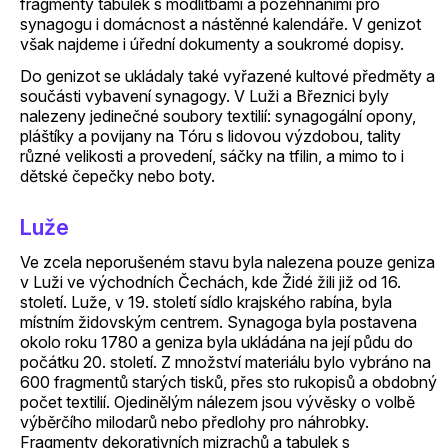
fragmenty tabulek s modlitbami a požehnáními pro
synagogu i domácnost a nástěnné kalendáře. V genizot
však najdeme i úřední dokumenty a soukromé dopisy.
Do genizot se ukládaly také vyřazené kultové předměty a
součásti vybavení synagogy. V Luži a Březnici byly
nalezeny jedinečné soubory textilií: synagogální opony,
pláštíky a povijany na Tóru s lidovou výzdobou, tality
různé velikosti a provedení, sáčky na tfilin, a mimo to i
dětské čepečky nebo boty.
Luže
Ve zcela neporušeném stavu byla nalezena pouze geniza
v Luži ve východních Čechách, kde Židé žili již od 16.
století. Luže, v 19. století sídlo krajského rabína, byla
místním židovským centrem. Synagoga byla postavena
okolo roku 1780 a geniza byla ukládána na její půdu do
počátku 20. století. Z množství materiálu bylo vybráno na
600 fragmentů starých tisků, přes sto rukopisů a obdobný
počet textilií. Ojedinělým nálezem jsou vývěsky o volbě
výběrčího milodarů nebo předlohy pro náhrobky.
Fragmenty dekorativních mizrachů a tabulek s