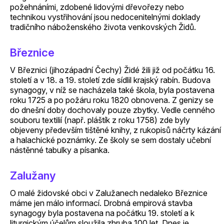
požehnáními, zdobené lidovými dřevořezy nebo
technikou vystřihování jsou nedocenitelnými doklady
tradičního náboženského života venkovských Židů.
Březnice
V Březnici (jihozápadní Čechy) Židé žili již od počátku 16.
století a v 18. a 19. století zde sídlil krajský rabín. Budova
synagogy, v níž se nacházela také škola, byla postavena
roku 1725 a po požáru roku 1820 obnovena. Z genizy se
do dnešní doby dochovaly pouze zbytky. Vedle cenného
souboru textilií (např. pláštík z roku 1758) zde byly
objeveny především tištěné knihy, z rukopisů náčrty kázání
a halachické poznámky. Ze školy se sem dostaly učební
nástěnné tabulky a písanka.
Zalužany
O malé židovské obci v Zalužanech nedaleko Březnice
máme jen málo informací. Drobná empirová stavba
synagogy byla postavena na počátku 19. století a k
liturgickým účelům sloužila zhruba 100 let. Dnes je