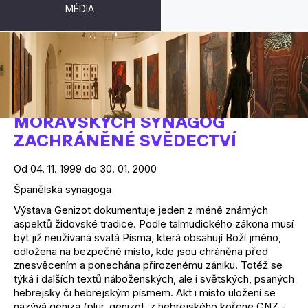
MÉDIA
GENIZOT - NÁLEZY Z ČESKÝCH A
MORAVSKÝCH SYNAGOG
ZACHRÁNĚNÉ SVĚDECTVÍ
Od 04. 11. 1999 do 30. 01. 2000
Španělská synagoga
Výstava Genizot dokumentuje jeden z méně známých
aspektů židovské tradice. Podle talmudického zákona musí
být již neužívaná svatá Písma, která obsahují Boží jméno,
odložena na bezpečné místo, kde jsou chráněna před
znesvěcením a ponechána přirozenému zániku. Totéž se
týká i dalších textů náboženských, ale i světských, psaných
hebrejsky či hebrejským písmem. Akt i místo uložení se
nazývá geniza (plur. genizot, z hebrejského kořene GNZ -