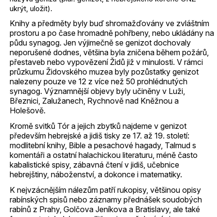
ukrýt, uložit).
Knihy a předměty byly buď shromažďovány ve zvláštním
prostoru a po čase hromadně pohřbeny, nebo ukládány na
půdu synagog. Jen výjimečně se genizot dochovaly
neporušené dodnes, většina byla zničena během požárů,
přestaveb nebo vypovězení Židů již v minulosti. V rámci
průzkumu Židovského muzea byly pozůstatky genizot
nalezeny pouze ve 12 z více než 50 prohlédnutých
synagog. Významnější objevy byly učiněny v Luži,
Březnici, Zalužanech, Rychnově nad Kněžnou a
Holešově.
Kromě svitků Tór a jejich zbytků najdeme v genizot
především hebrejské a jidiš tisky ze 17. až 19. století:
modlitební knihy, Bible a pesachové hagady, Talmud s
komentáři a ostatní halachickou literaturu, méně často
kabalistické spisy, zábavná čtení v jidiš, učebnice
hebrejštiny, náboženství, a dokonce i matematiky.
K nejvzácnějším nálezům patří rukopisy, většinou opisy
rabínských spisů nebo záznamy přednášek soudobých
rabínů z Prahy, Golčova Jeníkova a Bratislavy, ale také