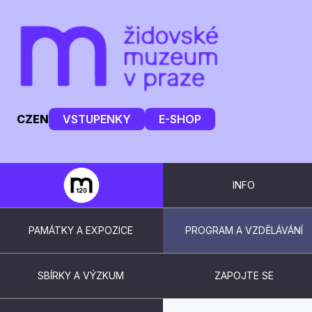
CZ
EN
VSTUPENKY
E-SHOP
INFO
PAMÁTKY A EXPOZICE
PROGRAM A VZDĚLÁVÁNÍ
SBÍRKY A VÝZKUM
ZAPOJTE SE