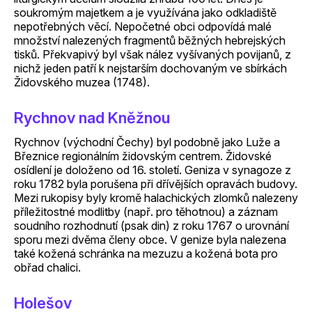
soukromým majetkem a je využívána jako odkladiště
nepotřebných věcí. Nepočetné obci odpovídá malé
množství nalezených fragmentů běžných hebrejských
tisků. Překvapivý byl však nález vyšívaných povijanů, z
nichž jeden patří k nejstarším dochovaným ve sbírkách
Židovského muzea (1748).
Rychnov nad Kněžnou
Rychnov (východní Čechy) byl podobně jako Luže a
Březnice regionálním židovským centrem. Židovské
osídlení je doloženo od 16. století. Geniza v synagoze z
roku 1782 byla porušena při dřívějších opravách budovy.
Mezi rukopisy byly kromě halachických zlomků nalezeny
příležitostné modlitby (např. pro těhotnou) a záznam
soudního rozhodnutí (psak din) z roku 1767 o urovnání
sporu mezi dvěma členy obce. V genize byla nalezena
také kožená schránka na mezuzu a kožená bota pro
obřad chalici.
Holešov