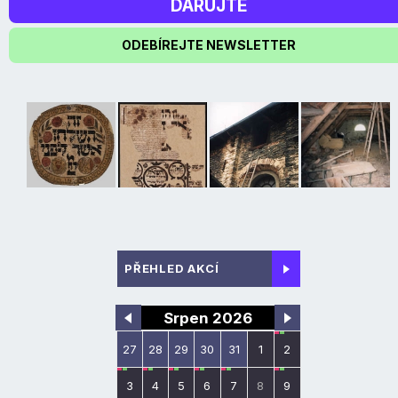
DARUJTE
ODEBÍREJTE NEWSLETTER
PŘEHLED AKCÍ
Srpen 2026
27
28
29
30
31
1
2
3
4
5
6
7
8
9