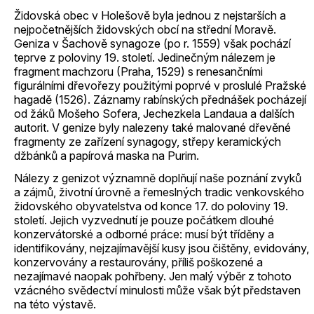
Židovská obec v Holešově byla jednou z nejstarších a
nejpočetnějších židovských obcí na střední Moravě.
Geniza v Šachově synagoze (po r. 1559) však pochází
teprve z poloviny 19. století. Jedinečným nálezem je
fragment machzoru (Praha, 1529) s renesančními
figurálními dřevořezy použitými poprvé v proslulé Pražské
hagadě (1526). Záznamy rabínských přednášek pocházejí
od žáků Mošeho Sofera, Jechezkela Landaua a dalších
autorit. V genize byly nalezeny také malované dřevěné
fragmenty ze zařízení synagogy, střepy keramických
džbánků a papírová maska na Purim.
Nálezy z genizot významně doplňují naše poznání zvyků
a zájmů, životní úrovně a řemeslných tradic venkovského
židovského obyvatelstva od konce 17. do poloviny 19.
století. Jejich vyzvednutí je pouze počátkem dlouhé
konzervátorské a odborné práce: musí být tříděny a
identifikovány, nejzajímavější kusy jsou čištěny, evidovány,
konzervovány a restaurovány, příliš poškozené a
nezajímavé naopak pohřbeny. Jen malý výběr z tohoto
vzácného svědectví minulosti může však být představen
na této výstavě.