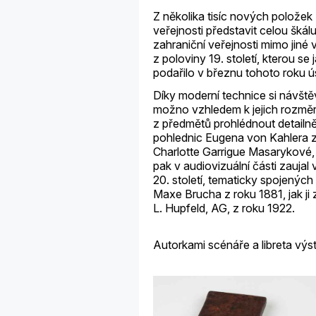
Z několika tisíc nových položek 
veřejnosti představit celou škál
zahraniční veřejnosti mimo jin
z poloviny 19. století, kterou 
podařilo v březnu tohoto roku 
Díky moderní technice si návště
možno vzhledem k jejich rozměr
z předmětů prohlédnout detailněj
pohlednic Eugena von Kahlera z 
Charlotte Garrigue Masarykové, 
pak v audiovizuální části zaujal
20. století, tematicky spojených
Maxe Brucha z roku 1881, jak ji 
L. Hupfeld, AG, z roku 1922.
Autorkami scénáře a libreta vý