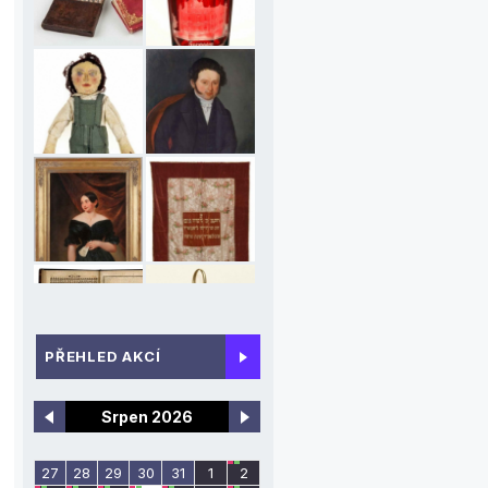
_
PŘEHLED AKCÍ
Srpen 2026
27
28
29
30
31
1
2