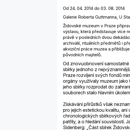
Od 24. 04. 2014 do 03. 08. 2014
Galerie Roberta Guttmanna, U Star
Židovské muzeum v Praze připravilo
výstavu, která představuje více n
právě v posledních dvou dekádách
archiválií, rituálních předmětů 
akviziční práce muzea a přibližuje 
původních majitelů.
Od znovuobnovení samostatné či
sbírky jednoho z nejvýznamněj
Praze rozvíjení svých fondů mi
orgány využívaly muzeum jako tur
jeho sbírky rozprodat do zahran
souborech stalo hlavním úkole
Získávání přírůstků však nezn
pro jejich estetickou kvalitu, ani
chronologických sbírkových řad. 
patřily, a o hledání souvislostí.
Sidenberg: „Část sbírek Židovsk