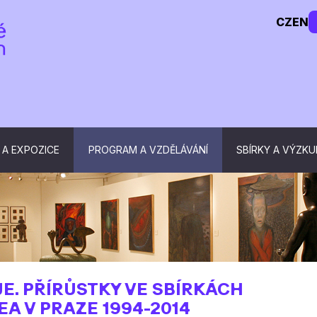
CZ
EN
 A EXPOZICE
PROGRAM A VZDĚLÁVÁNÍ
SBÍRKY A VÝZK
E. PŘÍRŮSTKY VE SBÍRKÁCH
A V PRAZE 1994-2014