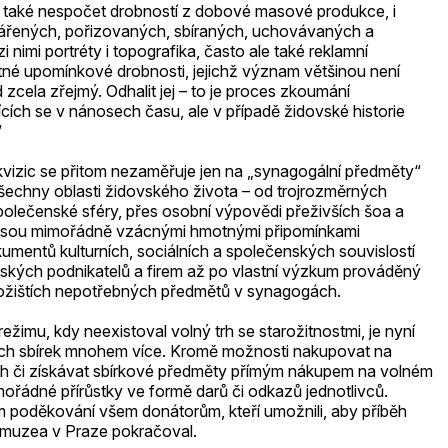
 také nespočet drobností z dobové masové produkce, i
tvářených, pořizovaných, sbíraných, uchovávaných a
imi portréty i topografika, často ale také reklamní
stné upomínkové drobnosti, jejichž význam většinou není
cela zřejmý. Odhalit jej – to je proces zkoumání
jících se v nánosech času, ale v případě židovské historie
“
kvizic se přitom nezaměřuje jen na „synagogální předměty“
šechny oblasti židovského života – od trojrozměrných
olečenské sféry, přes osobní výpovědi přeživších šoa a
 jsou mimořádně vzácnými hmotnými připomínkami
umentů kulturních, sociálních a společenských souvislostí
vských podnikatelů a firem až po vlastní výzkum prováděný
úložištích nepotřebných předmětů v synagogách.
režimu, kdy neexistoval volný trh se starožitnostmi, je nyní
jních sbírek mnohem více. Kromě možnosti nakupovat na
ch či získávat sbírkové předměty přímým nákupem na volném
mimořádné přírůstky ve formě darů či odkazů jednotlivců.
m poděkování všem donátorům, kteří umožnili, aby příběh
 muzea v Praze pokračoval.