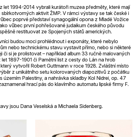
z let 1994-2014 vybrali kurátoři muzea předměty, které mají
u sbírkotvorných aktivit ŽMP. V rámci výstavy se tak české i
é vůbec poprvé představí synagogální opona z Mladé Vožice
se jako vůbec první pohřešované judaikum českého původu
úspěšně restituovat ze Spojených států amerických.
vníci budou moci prohlédnout i exponáty, které nebylo
ům nebo technickému stavu vystavit přímo, nebo si některé
i či si je prolistovat – například album 33 ručně malovaných
let 1897-1901 či Pamětní list z cesty do Lán na hrob
který vytvořil Robert Guttmann v roce 1928. Zvláštní místo
 výběr z unikátního setu kolorovaných diapozitivů z počátku
 s územím Palestiny, a nahrávka skladby Kol Nidrei, op. 47
zaznamenal hrací pás do klavírního automatu lipské firmy F.
stavy jsou Dana Veselská a Michaela Sidenberg.