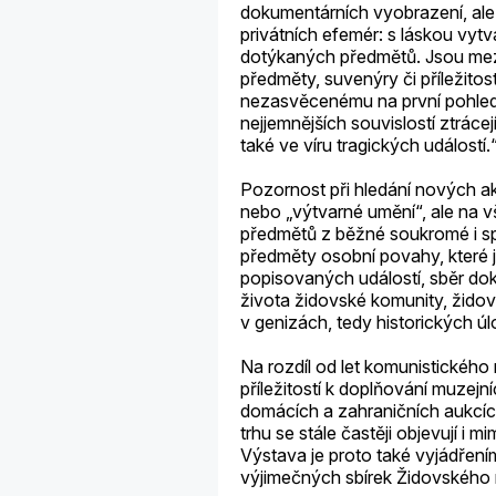
dokumentárních vyobrazení, ale
privátních efemér: s láskou vy
dotýkaných předmětů. Jsou mezi n
předměty, suvenýry či příležito
nezasvěcenému na první pohled z
nejjemnějších souvislostí ztráce
také ve víru tragických událostí.
Pozornost při hledání nových a
nebo „výtvarné umění“, ale na v
předmětů z běžné soukromé i sp
předměty osobní povahy, které
popisovaných událostí, sběr dok
života židovské komunity, žido
v genizách, tedy historických 
Na rozdíl od let komunistického 
příležitostí k doplňování muze
domácích a zahraničních aukcí
trhu se stále častěji objevují i 
Výstava je proto také vyjádření
výjimečných sbírek Židovského