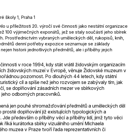
é školy 1, Praha 1
 u příležitosti 20. výročí své činnosti jako nestátní organizace
ež 100 výjimečných exponátů, jež se staly součástí jeho sbírek
. Prostřednictvím vybraných uměleckých děl, rukopisů, knih,
i předmětů denní potřeby expozice seznamuje se základy
nejen historii jednotlivých předmětů, ale i příběhy jejich
nnosti v roce 1994, kdy stát vrátil židovským organizacím
ších židovských muzeí v Evropě, věnuje Židovské muzeum v
mořádnou pozornost. Po dlouhých 44 letech, kdy státní
istický cíl a spíše než jeho rozvojem se zabývaly tím, jak
ičí, se doplňování zásadních mezer ve sbírkových
m jeho odborných pracovníků.
amená jen pouhé shromažďování předmětů a uměleckých děl
 o prosté doplňování již existujících typologických a
Jde především o příběhy věcí a příběhy lidí, jimž tyto věci
 Jak říká kurátorka sbírky vizuálního umění Michaela
ého muzea v Praze tvoří řada reprezentativních či