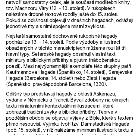
netvoří samostatný celek, ale je součástí modlitební knihy,
tzv. Machzoru Vitry (12. – 13. století). V rukopisech
nalézáme drobné textové rozdíly ještě do 15. století.
Pokud se odlišnosti objevují v dnešních hagadách, odrážejí
jednotlivé rity a s nimi spojené místní zvyklosti.
Nejstarší samostatně dochované rukopisné hagady
pochází ze 13. – 14. století. Podle výzdoby a ilustrací
obsažených v těchto manuskriptech můžeme rozlišit tři
hlavní typy. Sefardské hagady obsahují vlastní text,
miniatury s biblickými příběhy a pijutim (náboženskou
poezii). Mezi nejvýznamnější exempláře této skupiny patří
Kaufmannova Hagada (Španělsko, 14. století), Sarajevská
Hagada (Barcelona, 14. století) nebo Zlatá Hagada
(Španělsko, pravděpodobně Barcelona, 1320).
Odlišný typ představují hagady z oblasti Aškenazu,
vydané v Německu a Francii. Bývají zdobeny na okrajích
textu miniaturními kontextuálními ilustracemi, které
zobrazují tradiční zvyky a biblické příběhy. Teprve v
pozdějším období se objevují výjevy z Bible, které s textem
přímo nesouvisí. Výjimku tvoří tzv. Darmstadtská Hagada
(poč. 15. století), v níž nalézáme minimum ilustrací k textu a