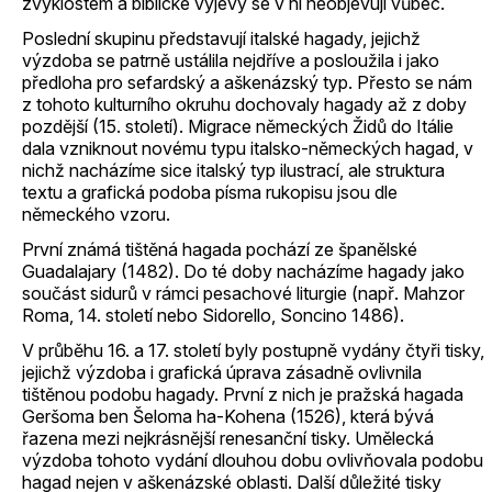
zvyklostem a biblické výjevy se v ní neobjevují vůbec.
Poslední skupinu představují italské hagady, jejichž
výzdoba se patrně ustálila nejdříve a posloužila i jako
předloha pro sefardský a aškenázský typ. Přesto se nám
z tohoto kulturního okruhu dochovaly hagady až z doby
pozdější (15. století). Migrace německých Židů do Itálie
dala vzniknout novému typu italsko-německých hagad, v
nichž nacházíme sice italský typ ilustrací, ale struktura
textu a grafická podoba písma rukopisu jsou dle
německého vzoru.
První známá tištěná hagada pochází ze španělské
Guadalajary (1482). Do té doby nacházíme hagady jako
součást sidurů v rámci pesachové liturgie (např. Mahzor
Roma, 14. století nebo Sidorello, Soncino 1486).
V průběhu 16. a 17. století byly postupně vydány čtyři tisky,
jejichž výzdoba i grafická úprava zásadně ovlivnila
tištěnou podobu hagady. První z nich je pražská hagada
Geršoma ben Šeloma ha-Kohena (1526), která bývá
řazena mezi nejkrásnější renesanční tisky. Umělecká
výzdoba tohoto vydání dlouhou dobu ovlivňovala podobu
hagad nejen v aškenázské oblasti. Další důležité tisky