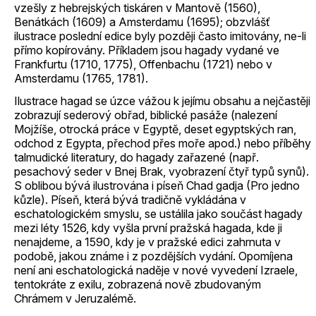
vzešly z hebrejských tiskáren v Mantově (1560),
Benátkách (1609) a Amsterdamu (1695); obzvlášť
ilustrace poslední edice byly později často imitovány, ne-li
přímo kopírovány. Příkladem jsou hagady vydané ve
Frankfurtu (1710, 1775), Offenbachu (1721) nebo v
Amsterdamu (1765, 1781).
Ilustrace hagad se úzce vážou k jejímu obsahu a nejčastěji
zobrazují sederový obřad, biblické pasáže (nalezení
Mojžíše, otrocká práce v Egyptě, deset egyptských ran,
odchod z Egypta, přechod přes moře apod.) nebo příběhy
talmudické literatury, do hagady zařazené (např.
pesachový seder v Bnej Brak, vyobrazení čtyř typů synů).
S oblibou bývá ilustrována i píseň Chad gadja (Pro jedno
kůzle). Píseň, která bývá tradičně vykládána v
eschatologickém smyslu, se ustálila jako součást hagady
mezi léty 1526, kdy vyšla první pražská hagada, kde ji
nenajdeme, a 1590, kdy je v pražské edici zahrnuta v
podobě, jakou známe i z pozdějších vydání. Opomíjena
není ani eschatologická naděje v nové vyvedení Izraele,
tentokráte z exilu, zobrazená nově zbudovaným
Chrámem v Jeruzalémě.