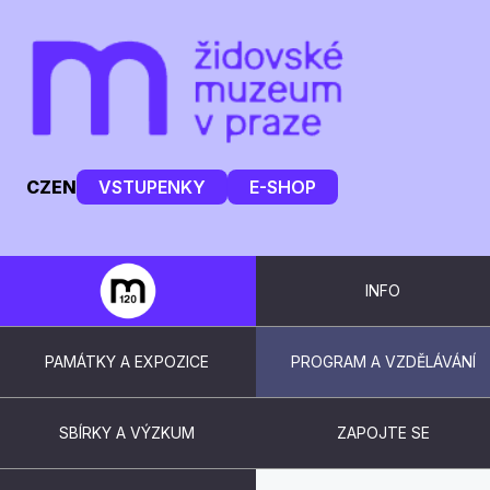
CZ
EN
VSTUPENKY
E-SHOP
INFO
PAMÁTKY A EXPOZICE
PROGRAM A VZDĚLÁVÁNÍ
SBÍRKY A VÝZKUM
ZAPOJTE SE