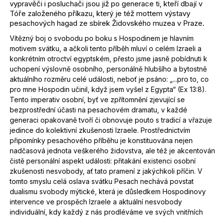
vypravěči i posluchači jsou již po generace ti, kteří dbají v
Tóře založeného příkazu, který je též mottem výstavy
pesachových hagad ze sbírek Židovského muzea v Praze.
Vítězný boj o svobodu po boku s Hospodinem je hlavním
motivem svátku, a ačkoli tento příběh mluví o celém Izraeli a
konkrétním otroctví egyptském, přesto jsme jasně pobídnuti k
uchopení výslovně osobního, personálně hlubšího a bytostně
aktuálního rozměru celé události, neboť je psáno: „...pro to, co
pro mne Hospodin učinil, když jsem vyšel z Egypta“ (Ex 13:8).
Tento imperativ osobní, byť ve zpřítomnění zjevující se
bezprostřední účasti na pesachovém dramatu, v každé
generaci opakovaně tvoří či obnovuje pouto s tradicí a vřazuje
jedince do kolektivní zkušenosti Izraele. Prostřednictvím
připomínky pesachového příběhu je konstituována nejen
nadčasová jednota veškerého židovstva, ale též je akcentován
čistě personální aspekt události: přitakání existenci osobní
zkušenosti nesvobody, ať tato pramení z jakýchkoli příčin. V
tomto smyslu celá oslava svátku Pesach nechává povstat
dualismu svobody mýtické, která je důsledkem Hospodinovy
intervence ve prospěch Izraele a aktuální nesvobody
individuální, kdy každý z nás prodléváme ve svých vnitřních