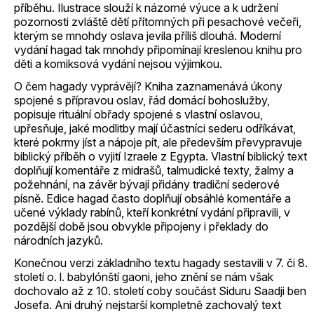
příběhu. Ilustrace slouží k názorné výuce a k udržení
pozornosti zvláště dětí přítomných při pesachové večeři,
kterým se mnohdy oslava jevila příliš dlouhá. Moderní
vydání hagad tak mnohdy připomínají kreslenou knihu pro
děti a komiksová vydání nejsou výjimkou.
O čem hagady vyprávějí? Kniha zaznamenává úkony
spojené s přípravou oslav, řád domácí bohoslužby,
popisuje rituální obřady spojené s vlastní oslavou,
upřesňuje, jaké modlitby mají účastníci sederu odříkávat,
které pokrmy jíst a nápoje pít, ale především převypravuje
biblický příběh o vyjití Izraele z Egypta. Vlastní biblický text
doplňují komentáře z midrašů, talmudické texty, žalmy a
požehnání, na závěr bývají přidány tradiční sederové
písně. Edice hagad často doplňují obsáhlé komentáře a
učené výklady rabínů, kteří konkrétní vydání připravili, v
pozdější době jsou obvykle připojeny i překlady do
národních jazyků.
Konečnou verzi základního textu hagady sestavili v 7. či 8.
století o. l. babylónští gaoni, jeho znění se nám však
dochovalo až z 10. století coby součást Siduru Saadji ben
Josefa. Ani druhý nejstarší kompletně zachovalý text