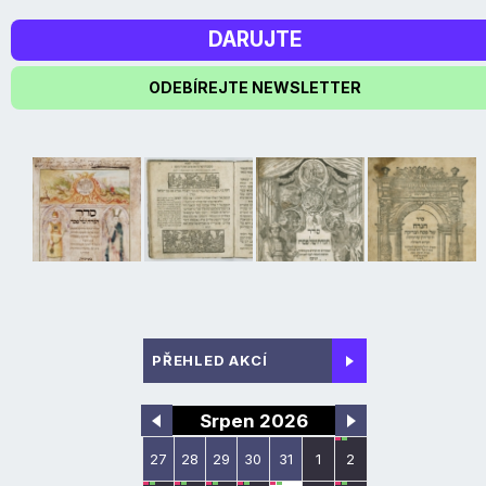
DARUJTE
ODEBÍREJTE NEWSLETTER
PŘEHLED AKCÍ
Srpen 2026
27
28
29
30
31
1
2