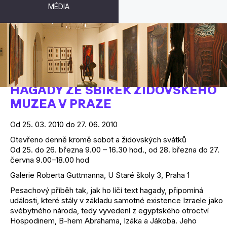
MÉDIA
A VYPRAVUJ SYNU SVÉMU...
HAGADY ZE SBÍREK ŽIDOVSKÉHO
MUZEA V PRAZE
Od 25. 03. 2010 do 27. 06. 2010
Otevřeno denně kromě sobot a židovských svátků
Od 25. do 26. března 9.00 – 16.30 hod., od 28. března do 27.
června 9.00–18.00 hod
Galerie Roberta Guttmanna, U Staré školy 3, Praha 1
Pesachový příběh tak, jak ho líčí text hagady, připomíná
události, které stály v základu samotné existence Izraele jako
svébytného národa, tedy vyvedení z egyptského otroctví
Hospodinem, B-hem Abrahama, Izáka a Jákoba. Jeho