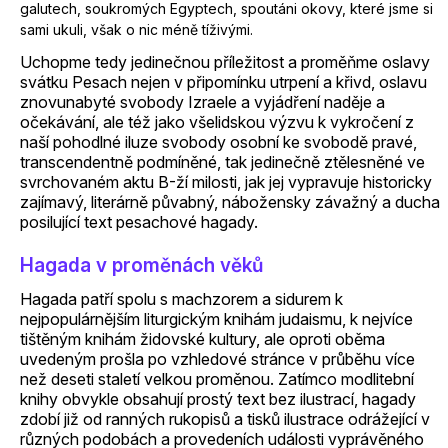
galutech, soukromých Egyptech, spoutáni okovy, které jsme si
sami ukuli, však o nic méně tíživými.
Uchopme tedy jedinečnou příležitost a proměňme oslavy
svátku Pesach nejen v připomínku utrpení a křivd, oslavu
znovunabyté svobody Izraele a vyjádření naděje a
očekávání, ale též jako všelidskou výzvu k vykročení z
naší pohodlné iluze svobody osobní ke svobodě pravé,
transcendentně podmíněné, tak jedinečně ztělesněné ve
svrchovaném aktu B-ží milosti, jak jej vypravuje historicky
zajímavý, literárně půvabný, nábožensky závažný a ducha
posilující text pesachové hagady.
Hagada v proměnách věků
Hagada patří spolu s machzorem a sidurem k
nejpopulárnějším liturgickým knihám judaismu, k nejvíce
tištěným knihám židovské kultury, ale oproti oběma
uvedeným prošla po vzhledové stránce v průběhu více
než deseti staletí velkou proměnou. Zatímco modlitební
knihy obvykle obsahují prostý text bez ilustrací, hagady
zdobí již od ranných rukopisů a tisků ilustrace odrážející v
různých podobách a provedeních události vyprávěného