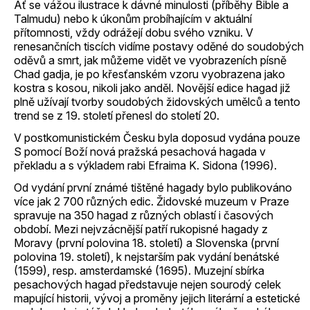
Ať se vážou ilustrace k dávné minulosti (příběhy Bible a
Talmudu) nebo k úkonům probíhajícím v aktuální
přítomnosti, vždy odrážejí dobu svého vzniku. V
renesančních tiscích vidíme postavy oděné do soudobých
oděvů a smrt, jak můžeme vidět ve vyobrazeních písně
Chad gadja, je po křesťanském vzoru vyobrazena jako
kostra s kosou, nikoli jako anděl. Novější edice hagad již
plně užívají tvorby soudobých židovských umělců a tento
trend se z 19. století přenesl do století 20.
V postkomunistickém Česku byla doposud vydána pouze
S pomocí Boží nová pražská pesachová hagada v
překladu a s výkladem rabi Efraima K. Sidona (1996).
Od vydání první známé tištěné hagady bylo publikováno
více jak 2 700 různých edic. Židovské muzeum v Praze
spravuje na 350 hagad z různých oblastí i časových
období. Mezi nejvzácnější patří rukopisné hagady z
Moravy (první polovina 18. století) a Slovenska (první
polovina 19. století), k nejstarším pak vydání benátské
(1599), resp. amsterdamské (1695). Muzejní sbírka
pesachových hagad představuje nejen sourodý celek
mapující historii, vývoj a proměny jejich literární a estetické