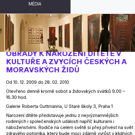
MÉDIA
NECHŤ MU BŮH DÁ VYRŮST
OBŘADY K NAROZENÍ DÍTĚTE V
KULTUŘE A ZVYCÍCH ČESKÝCH A
MORAVSKÝCH ŽIDŮ
Od 10. 12. 2009 do 28. 02. 2010
Otevřeno denně kromě sobot a židovských svátků 9.00 –
16.30 hod.
Galerie Roberta Guttmanna, U Staré školy 3, Praha 1
Narození dítěte představuje jednu z nejvýznamnějších
rodinných i společenských událostí napříč kulturami i
náboženstvími. Rodiče na celém světě si přejí přivést na svět
zdravého potomka, který bude moci zdárně vyrůst v klidných