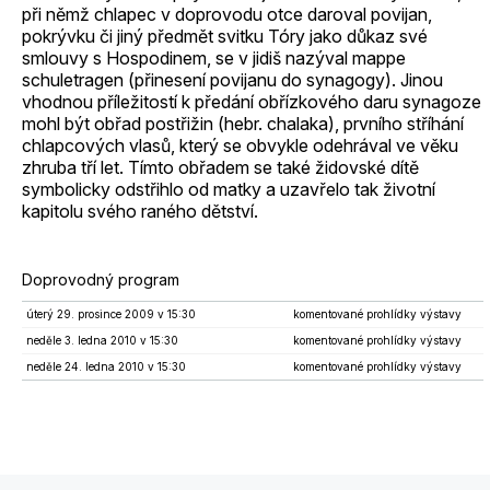
při němž chlapec v doprovodu otce daroval povijan,
pokrývku či jiný předmět svitku Tóry jako důkaz své
smlouvy s Hospodinem, se v jidiš nazýval mappe
schuletragen (přinesení povijanu do synagogy). Jinou
vhodnou příležitostí k předání obřízkového daru synagoze
mohl být obřad postřižin (hebr. chalaka), prvního stříhání
chlapcových vlasů, který se obvykle odehrával ve věku
zhruba tří let. Tímto obřadem se také židovské dítě
symbolicky odstřihlo od matky a uzavřelo tak životní
kapitolu svého raného dětství.
Doprovodný program
úterý 29. prosince 2009 v 15:30
komentované prohlídky výstavy
neděle 3. ledna 2010 v 15:30
komentované prohlídky výstavy
neděle 24. ledna 2010 v 15:30
komentované prohlídky výstavy