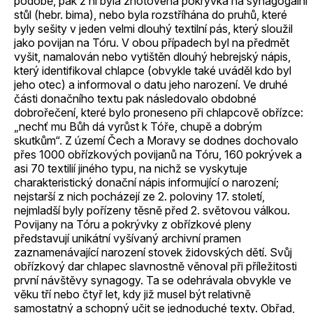
podobě, pak z ní byla zhotovena pokrývka na synagogální
stůl (hebr. bima), nebo byla rozstříhána do pruhů, které
byly sešity v jeden velmi dlouhý textilní pás, který sloužil
jako povijan na Tóru. V obou případech byl na předmět
vyšit, namalován nebo vytištěn dlouhý hebrejský nápis,
který identifikoval chlapce (obvykle také uváděl kdo byl
jeho otec) a informoval o datu jeho narození. Ve druhé
části donačního textu pak následovalo obdobné
dobrořečení, které bylo proneseno při chlapcově obřízce:
„nechť mu Bůh dá vyrůst k Tóře, chupě a dobrým
skutkům“. Z území Čech a Moravy se dodnes dochovalo
přes 1000 obřízkových povijanů na Tóru, 160 pokrývek a
asi 70 textilií jiného typu, na nichž se vyskytuje
charakteristický donační nápis informující o narození;
nejstarší z nich pocházejí ze 2. poloviny 17. století,
nejmladší byly pořízeny těsně před 2. světovou válkou.
Povijany na Tóru a pokrývky z obřízkové pleny
představují unikátní vyšívaný archivní pramen
zaznamenávající narození stovek židovských dětí. Svůj
obřízkový dar chlapec slavnostně věnoval při příležitosti
první návštěvy synagogy. Ta se odehrávala obvykle ve
věku tří nebo čtyř let, kdy již musel být relativně
samostatný a schopný učit se jednoduché texty. Obřad,