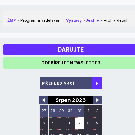
ŽMP
Program a vzdělávání
Výstavy
Archiv
Archiv detail
DARUJTE
ODEBÍREJTE NEWSLETTER
PŘEHLED AKCÍ
Srpen 2026
27
28
29
30
31
1
2
3
4
5
6
7
8
9