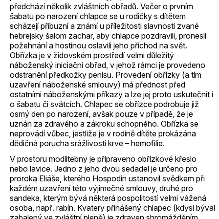
předchází několik zvláštních obřadů. Večer o prvním
šabatu po narození chlapce se u rodičky s dítětem
scházejí příbuzní a známí u příležitosti slavnosti zvané
hebrejsky šalom zachar, aby chlapce pozdravili, pronesli
požehnání a hostinou oslavili jeho příchod na svět.
Obřízka je v židovském prostředí velmi důležitý
náboženský iniciační obřad, v jehož rámci je provedeno
odstranění předkožky penisu. Provedení obřízky (a tím
uzavření náboženské smlouvy) má přednost před
ostatními náboženskými příkazy a lze jej proto uskutečnit i
o šabatu či svátcích. Chlapec se obřízce podrobuje již
osmý den po narození, avšak pouze v případě, že je
uznán za zdravého a zákroku schopného. Obřízka se
neprovádí vůbec, jestliže je v rodině dítěte prokázána
dědičná porucha srážlivosti krve – hemofilie.
V prostoru modlitebny je připraveno obřízkové křeslo
nebo lavice. Jedno z jeho dvou sedadel je určeno pro
proroka Eliáše, kterého Hospodin ustanovil svědkem při
každém uzavření této výjimečné smlouvy, druhé pro
sandeka, kterým bývá některá pospolitostí velmi vážená
osoba, např. rabín. Kvatery přinášený chlapec (kdysi býval
zabalený ve zvláštní pleně) je zdraven shromážděním