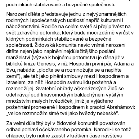
podmínkách stabilizované a bezpečné společnosti.
Narození dítěte představuje jednu z nejvýznamnějších
rodinných i společenských událostí napříč kulturami i
náboženstvími. Rodiče na celém světě si přejí přivést na
svět zdravého potomka, který bude moci zdárně vyrůst v
klidných podmínkách stabilizované a bezpečné
společnosti. Židovská komunita navíc vnímá narození
dítěte nejen jako naplnění nejdůležitějšího poslání
manželství (výzva k hojnému potomstvu je dána již v
biblické knize Genesis, v níž Hospodin první pár, Adama a
Evu, nabádá: „ploďte se a rozmnožujte se a naplňte
zemi“), ale též jako plnění smlouvy mezi Hospodinem a
Izraelem, za něž Hospodin svému lidu požehná a
rozmnoží jej. Svatební obřady aškenázských Židů se
odehrávají pod tmavomodrým baldachýnem vyšitým
množstvím malých hvězdiček, jimiž je vyjádřeno
požehnání pronesené Hospodinem k praotci Abrahámovi:
„velice rozmnožím símě tvé jako hvězdy nebeské“.
Za velmi důležitý byl v židovské komunitě považován
odhad pohlaví očekávaného potomka. Narodil-li se totiž
chlapec, bylo nutné zajistit v krátkém čase návštěvu