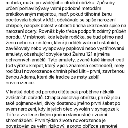
mohela, muže provádějícího rituální obřízku. Způsoby
určení pohlaví bývaly velmi podobné metodám
praktikovaným majoritou, např. pokud těhotná ženu
pociťovala bolest v kříži, očekávalo se spíše narození
chlapce, naopak bolest v oblasti břicha ukazovala spíše na
narození dcery. Rovněž bylo třeba podpořit zdárný průběh
porodu. V místnosti, kde ležela rodička, se buď přímo nad
ženu nebo na zástěnu, která ji oddělovala od ostatních,
zavěšovaly nebo vylepovaly papírové nebo vystřihované
amulety, obsahující obvykle text Žalmu 121 a jména
ochranných andělů. Tyto amulety, zvané také kimpet-cetl
(od výrazu kimpet, který v jidiš znamená šestinedělí), měly
rodičku i novorozence chránit před Lilit – první, zavrženou
ženou Adama, která dle tradice ze msty zabíjí
novorozence.
V krátké době od porodu dítěte pak proběhne několik
zvláštních obřadů. Chlapci absolvují obřízku, při níž jsou
také pojmenováni, dívky dostanou jméno první šabat po
svém narození, kdy je jejich otec vyvolán v synagoze k
Tóře a zvolené dívčino jméno slavnostně oznámí
shromáždění. První týden života novorozence je
považován za velmi rizikový, a proto obřízce samotné