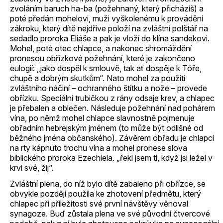
zvoláním baruch ha-ba (požehnaný, který přicházíš) a
poté předán mohelovi, muži vyškolenému k provádění
zákroku, který dítě nejdříve položí na zvláštní polštář na
sedadlo proroka Eliáše a pak je vloží do klína sandekovi.
Mohel, poté otec chlapce, a nakonec shromáždění
pronesou obřízkové požehnání, které je zakončeno
eulogií: „jako dospěl k smlouvě, tak ať dospěje k Tóře,
chupě a dobrým skutkům“. Nato mohel za použití
zvláštního náčiní – ochranného štítku a nože – provede
obřízku. Speciální trubičkou z rány odsaje krev, a chlapec
je přebalen a oblečen. Následuje požehnání nad pohárem
vína, po němž mohel chlapce slavnostně pojmenuje
obřadním hebrejským jménem (to může být odlišné od
běžného jména občanského). Závěrem obřadu je chlapci
na rty kápnuto trochu vína a mohel pronese slova
biblického proroka Ezechiela. „řekl jsem ti, když jsi ležel v
krvi své, žij“.
Zvláštní plena, do níž bylo dítě zabaleno při obřízce, se
obvykle později použila ke zhotovení předmětu, který
chlapec při příležitosti své první návštěvy věnoval
synagoze. Buď zůstala plena ve své původní čtvercové