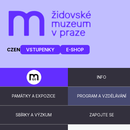
CZ
EN
VSTUPENKY
E-SHOP
INFO
PAMÁTKY A EXPOZICE
PROGRAM A VZDĚLÁVÁNÍ
SBÍRKY A VÝZKUM
ZAPOJTE SE