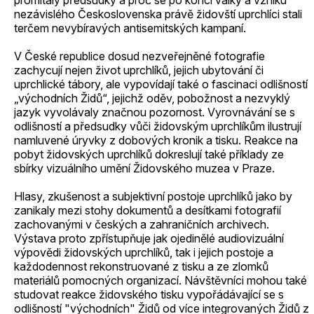
promítaly předsudky a proč se po konci války a vzniku
nezávislého Československa právě židovští uprchlíci stali
terčem nevybíravých antisemitských kampaní.
V České republice dosud nezveřejněné fotografie
zachycují nejen život uprchlíků, jejich ubytování či
uprchlické tábory, ale vypovídají také o fascinaci odlišností
„východních Židů“, jejichž oděv, pobožnost a nezvyklý
jazyk vyvolávaly značnou pozornost. Vyrovnávání se s
odlišností a předsudky vůči židovským uprchlíkům ilustrují
namluvené úryvky z dobových kronik a tisku. Reakce na
pobyt židovských uprchlíků dokreslují také příklady ze
sbírky vizuálního umění Židovského muzea v Praze.
Hlasy, zkušenost a subjektivní postoje uprchlíků jako by
zanikaly mezi stohy dokumentů a desítkami fotografií
zachovanými v českých a zahraničních archivech.
Výstava proto zpřístupňuje jak ojedinělé audiovizuální
výpovědi židovských uprchlíků, tak i jejich postoje a
každodennost rekonstruované z tisku a ze zlomků
materiálů pomocných organizací. Návštěvníci mohou také
studovat reakce židovského tisku vypořádávající se s
odlišností "východních" Židů od více integrovaných Židů z