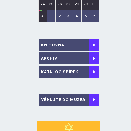
24
25
26
27
28
29
30
31
1
2
3
4
5
6
KNIHOVNA
ARCHIV
KATALOG SBÍREK
VĚNUJTE DO MUZEA