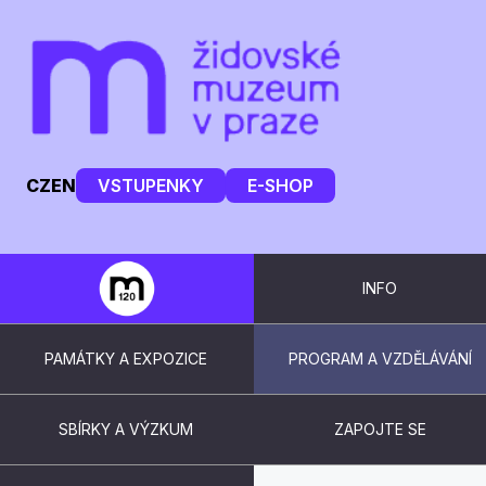
CZ
EN
VSTUPENKY
E-SHOP
INFO
PAMÁTKY A EXPOZICE
PROGRAM A VZDĚLÁVÁNÍ
SBÍRKY A VÝZKUM
ZAPOJTE SE