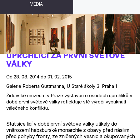
MÉDIA
ORIENT V ČECHÁCH? ŽIDOVŠTÍ
UPRCHLÍCI ZA PRVNÍ SVĚTOVÉ
VÁLKY
Od 28. 08. 2014 do 01. 02. 2015
Galerie Roberta Guttmanna, U Staré školy 3, Praha 1
Židovské muzeum v Praze výstavou o osudech uprchlíků v
době první světové války reflektuje sté výročí vypuknutí
válečného konfliktu.
Statisíce lidí v době první světové války utíkaly do
vnitrozemí habsburské monarchie z obavy před násilím,
před pohyby fronty, ze zničených vesnic a okupovaných