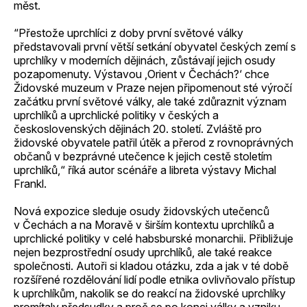
měst.
“Přestože uprchlíci z doby první světové války
představovali první větší setkání obyvatel českých zemí s
uprchlíky v moderních dějinách, zůstávají jejich osudy
pozapomenuty. Výstavou ‚Orient v Čechách?‘ chce
Židovské muzeum v Praze nejen připomenout sté výročí
začátku první světové války, ale také zdůraznit význam
uprchlíků a uprchlické politiky v českých a
československých dějinách 20. století. Zvláště pro
židovské obyvatele patřil útěk a přerod z rovnoprávných
občanů v bezprávné utečence k jejich cestě stoletím
uprchlíků,“ říká autor scénáře a libreta výstavy Michal
Frankl.
Nová expozice sleduje osudy židovských utečenců
v Čechách a na Moravě v širším kontextu uprchlíků a
uprchlické politiky v celé habsburské monarchii. Přibližuje
nejen bezprostřední osudy uprchlíků, ale také reakce
společnosti. Autoři si kladou otázku, zda a jak v té době
rozšířené rozdělování lidí podle etnika ovlivňovalo přístup
k uprchlíkům, nakolik se do reakcí na židovské uprchlíky