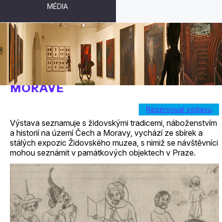
MÉDIA
HISTORIE ŽIDŮ V ČECHÁCH A NA
MORAVĚ
Rezervovat výstavu
Výstava seznamuje s židovskými tradicemi, náboženstvím
a historií na území Čech a Moravy, vychází ze sbírek a
stálých expozic Židovského muzea, s nimiž se návštěvníci
mohou seznámit v památkových objektech v Praze.