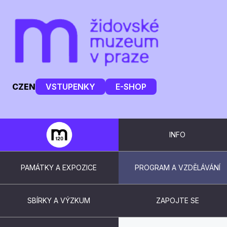
CZ
EN
VSTUPENKY
E-SHOP
INFO
PAMÁTKY A EXPOZICE
PROGRAM A VZDĚLÁVÁNÍ
SBÍRKY A VÝZKUM
ZAPOJTE SE