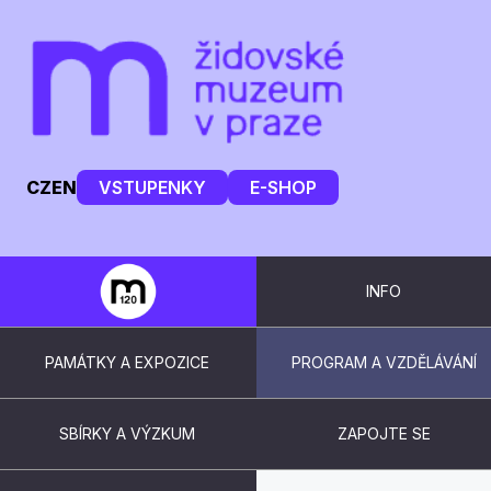
CZ
EN
VSTUPENKY
E-SHOP
INFO
PAMÁTKY A EXPOZICE
PROGRAM A VZDĚLÁVÁNÍ
SBÍRKY A VÝZKUM
ZAPOJTE SE