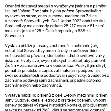
Ocenění dostávají medaili s vyraženým jménem a pamětní
list Jad Vašem. Zpočátku byl na počest Spravedlivého
vysazován strom, dnes je jméno uvedeno na Zdi cti
v zahradě Spravedlivých. Do 1. ledna 2022 obdrželo titul
Spravedlivý mezi národy celkem 28 217 osob z 51 zemí,
mezi nimi je také 125 z České republiky a 638 ze
Slovenska.
Výstava přibližuje osudy zachránců i zachráněných,
neboť titul Spravedlivý mezi národy je udělován lidem
nežidovského původu, kteří během druhé světové války
riskovali životy své, svých blízkých a přátel, aby pomohli
Židům v záchraně života v období šoa. Poskytli jim úkryt,
pomáhali při útěku a zajišťovali materiální podporu, ale
svojí sounáležitostí je podporovali i psychicky. Svědectví o
záchraně podávají sami zachránění, případně potomci
zachráněných nebo zachránců.
Výstava nabízí 18 příběhů z celé Evropy mezi nimi i příběh
Jany Sudové, která je jednou z držitelek ocenění. Úvodní
panely dodávají výstavě historický kontext, přibližují místní
reakce na perzekuci Židů, věnují se samotnému ocenění.