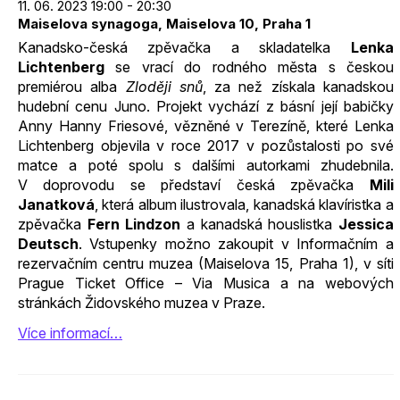
11. 06. 2023 19:00 - 20:30
Maiselova synagoga, Maiselova 10, Praha 1
Kanadsko-česká zpěvačka a skladatelka
Lenka
Lichtenberg
se vrací do rodného města s českou
premiérou alba
Zloději snů
, za než získala kanadskou
hudební cenu Juno. Projekt vychází z básní její babičky
Anny Hanny Friesové, vězněné v Terezíně, které Lenka
Lichtenberg objevila v roce 2017 v pozůstalosti po své
matce a poté spolu s dalšími autorkami zhudebnila.
V doprovodu se představí česká zpěvačka
Mili
Janatková
, která album ilustrovala, kanadská klavíristka a
zpěvačka
Fern Lindzon
a kanadská houslistka
Jessica
Deutsch
. Vstupenky možno zakoupit v Informačním a
rezervačním centru muzea (Maiselova 15, Praha 1), v síti
Prague Ticket Office – Via Musica a na webových
stránkách Židovského muzea v Praze.
Více informací…