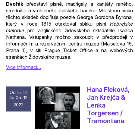
Dvořák
představí písně, madrigaly a kantáty raného,
středního a vrcholného italského baroka. Milostnou lyriku
těchto skladeb doplňuje poezie George Gordona Byrona,
který v roce 1815 otextoval sbírku písní
Hebrejské
melodie
pro anglického židovského skladatele Isaaca
Nathana. Vstupenky možno zakoupit v předprodeji v
Informačním a rezervačním centru muzea (Maiselova 15,
Praha 1), v síti Prague Ticket Office a na webových
stránkách Židovského muzea.
Více informací…
Hana Fleková,
Od 15. 12.
Jan Krejča &
Do 05. 12.
Lenka
2022
Torgersen /
Tramontana