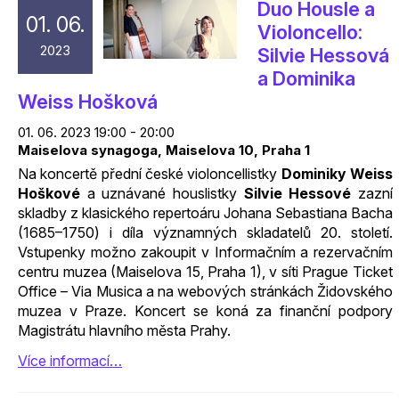
Duo Housle a
01. 06.
Violoncello:
2023
Silvie Hessová
a Dominika
Weiss Hošková
01. 06. 2023 19:00 - 20:00
Maiselova synagoga, Maiselova 10, Praha 1
Na koncertě přední české violoncellistky
Dominiky Weiss
Hoškové
a uznávané houslistky
Silvie Hessové
zazní
skladby z klasického repertoáru Johana Sebastiana Bacha
(1685–1750) i díla významných skladatelů 20. století.
Vstupenky možno zakoupit v Informačním a rezervačním
centru muzea (Maiselova 15, Praha 1), v síti Prague Ticket
Office – Via Musica a na webových stránkách Židovského
muzea v Praze. Koncert se koná za finanční podpory
Magistrátu hlavního města Prahy.
Více informací…