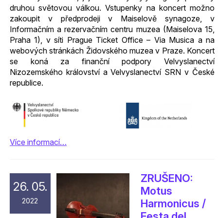
druhou světovou válkou. Vstupenky na koncert možno
zakoupit v předprodeji v Maiselově synagoze, v
Informačním a rezervačním centru muzea (Maiselova 15,
Praha 1), v síti Prague Ticket Office – Via Musica a na
webových stránkách Židovského muzea v Praze. Koncert
se koná za finanční podpory Velvyslanectví
Nizozemského království a Velvyslanectví SRN
v České
republice.
Více informací…
ZRUŠENO:
26. 05.
Motus
2022
Harmonicus /
Festa del