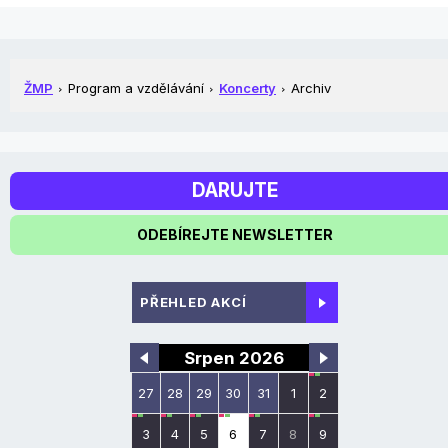
ŽMP
Program a vzdělávání
Koncerty
Archiv
DARUJTE
ODEBÍREJTE NEWSLETTER
PŘEHLED AKCÍ
Srpen 2026
27
28
29
30
31
1
2
3
4
5
6
7
8
9