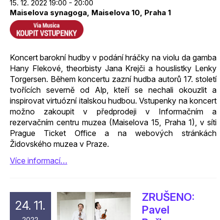
15. 12. 2022 19:00 - 20:00
Maiselova synagoga, Maiselova 10, Praha 1
Koncert barokní hudby v podání hráčky na violu da gamba
Hany Flekové, theorbisty Jana Krejči a houslistky Lenky
Torgersen. Během koncertu zazní hudba autorů 17. století
tvořících severně od Alp, kteří se nechali okouzlit a
inspirovat virtuózní italskou hudbou. Vstupenky na koncert
možno zakoupit v předprodeji v Informačním a
rezervačním centru muzea (Maiselova 15, Praha 1), v síti
Prague Ticket Office a na webových stránkách
Židovského muzea v Praze.
Více informací…
ZRUŠENO:
24. 11.
Pavel
2022