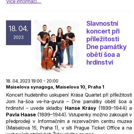
Více informací…
Slavnostní
18. 04.
koncert při
2023
příležitosti
Dne památky
obětí šoa a
hrdinství
18. 04. 2023 19:00 - 20:00
Maiselova synagoga, Maiselova 10, Praha 1
Koncert hudebního uskupení Krása Quartet při příležitosti
Jom ha-šoa ve-ha-gvura – Dne památky obětí šoa a
hrdinství – uvede skladby
Hanse Krásy
(1899–1944) a
Pavla Haase
(1899–1944). Vstupenky možno zakoupit v
předprodeji v Informačním a rezervačním centru muzea
(Maiselova 15, Praha 1), v síti Prague Ticket Office a na