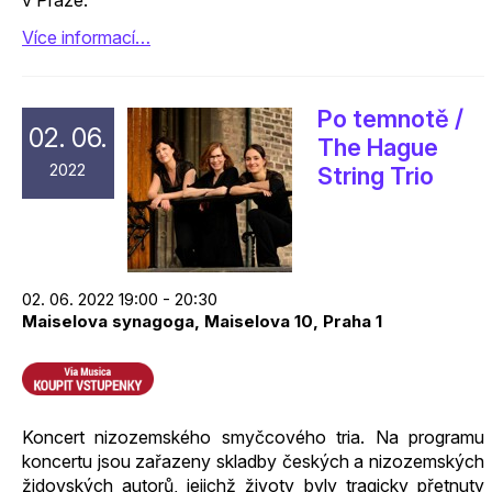
v Praze.
Více informací…
Po temnotě /
02. 06.
The Hague
2022
String Trio
02. 06. 2022 19:00 - 20:30
Maiselova synagoga, Maiselova 10, Praha 1
Koncert nizozemského smyčcového tria. Na programu
koncertu jsou zařazeny skladby českých a nizozemských
židovských autorů, jejichž životy byly tragicky přetnuty