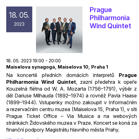
Prague
18. 05.
Philharmonia
2023
Wind Quintet
18. 05. 2023 19:00 - 20:00
Maiselova synagoga, Maiselova 10, Praha 1
Na koncertě předních domácích interpretů
Prague
Philharmonia Wind Quintet
, zazní předehra k opeře
Kouzelná flétna od W. A. Mozarta (1756–1791), výběr z
děl Dariuse Milhauda (1892–1974) a rovněž Pavla Haase
(1899–1944). Vstupenky možno zakoupit v Informačním
a rezervačním centru muzea (Maiselova 15, Praha 1), v síti
Prague Ticket Office – Via Musica a na webových
stránkách Židovského muzea v Praze. Koncert se koná za
finanční podpory Magistrátu hlavního města Prahy.