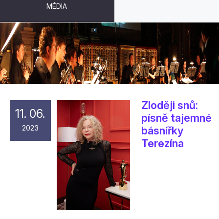
MÉDIA
ARCHIV KONCERTŮ
Zloději snů:
11. 06.
písně tajemné
2023
básnířky
Terezína