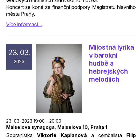
webových stránkách Židovského muzea.
Koncert se koná za finanční podpory Magistrátu hlavního
města Prahy.
Více informací…
Milostná lyrika
23. 03.
v barokní
2023
hudbě a
hebrejských
melodiích
23. 03. 2023 19:00 - 20:00
Maiselova synagoga, Maiselova 10, Praha 1
Sopranistka
Viktorie Kaplanová
a cembalista
Filip