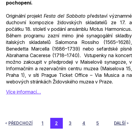
pochopení.
Originální projekt
Festa del Sabbato
představí významné
duchovní kompozice židovských skladatelů ze 17. a
počátku 18. století v podání ansámblu Motus Harmonicus.
Během programu zazní mimo jiné synagogální skladby
italských skladatelů Salomona Rossiho (1565–1628),
Benedetta Marcella (1686–1739) nebo sefardské písně
Abrahama Cacerese (1718–1740). Vstupenky na koncert
možno zakoupit v předprodeji v Maiselově synagoze, v
Informačním a rezervačním centru muzea (Maiselova 15,
Praha 1), v síti Prague Ticket Office – Via Musica a na
webových stránkách Židovského muzea v Praze.
Více informací…
PŘEDCHOZÍ
1
2
3
4
5
DALŠÍ