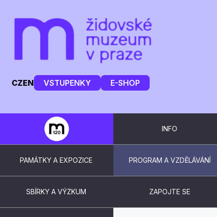
CZ
EN
VSTUPENKY
E-SHOP
INFO
PAMÁTKY A EXPOZICE
PROGRAM A VZDĚLÁVÁNÍ
SBÍRKY A VÝZKUM
ZAPOJTE SE