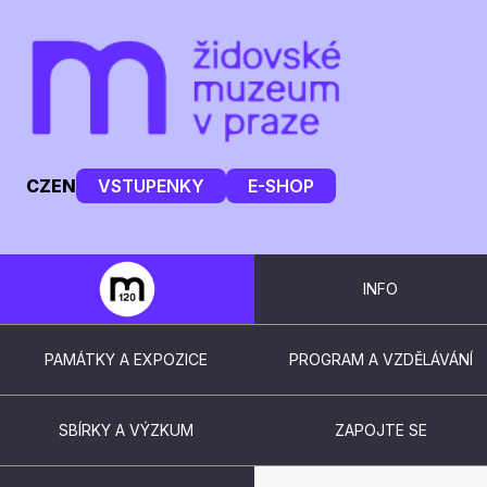
CZ
EN
VSTUPENKY
E-SHOP
INFO
PAMÁTKY A EXPOZICE
PROGRAM A VZDĚLÁVÁNÍ
SBÍRKY A VÝZKUM
ZAPOJTE SE