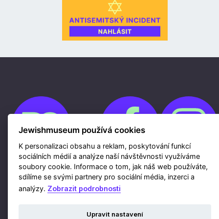
Jewishmuseum používá cookies
K personalizaci obsahu a reklam, poskytování funkcí
sociálních médií a analýze naší návštěvnosti využíváme
soubory cookie. Informace o tom, jak náš web používáte,
Cookies
sdílíme se svými partnery pro sociální média, inzerci a
Ochrana osobních údajů
Whistleblowing
analýzy.
Zobrazit podrobnosti
Kontakty
Mapa webu
Webdesign a hosting Nux s.r.o.
|
RSS
Upravit nastavení