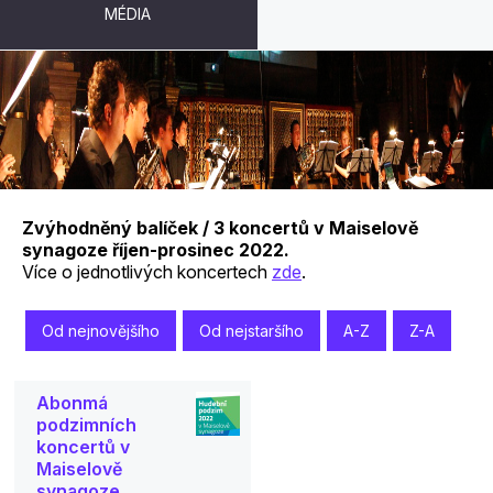
MÉDIA
KONCERTY
Zvýhodněný balíček / 3 koncertů v Maiselově
synagoze říjen-prosinec 2022.
Více o jednotlivých koncertech
zde
.
Od nejnovějšího
Od nejstaršího
A-Z
Z-A
Abonmá
podzimních
koncertů v
Maiselově
synagoze