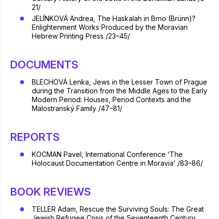
21/
JELÍNKOVÁ Andrea, The Haskalah in Brno (Brünn)?
Enlightenment Works Produced by the Moravian
Hebrew Printing Press /23–45/
DOCUMENTS
BLECHOVÁ Lenka, Jews in the Lesser Town of Prague
during the Transition from the Middle Ages to the Early
Modern Period: Houses, Period Contexts and the
Malostranský Family /47–81/
REPORTS
KOCMAN Pavel, International Conference ‘The
Holocaust Documentation Centre in Moravia’ /83–86/
BOOK REVIEWS
TELLER Adam, Rescue the Surviving Souls: The Great
Jewish Refugee Crisis of the Seventeenth Century