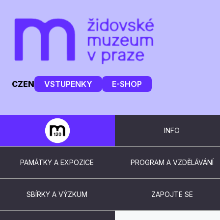
CZ
EN
VSTUPENKY
E-SHOP
INFO
PAMÁTKY A EXPOZICE
PROGRAM A VZDĚLÁVÁNÍ
SBÍRKY A VÝZKUM
ZAPOJTE SE