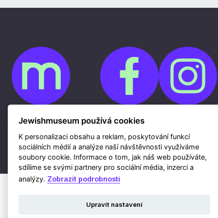
Jewishmuseum používá cookies
Cookies
Ochrana osobních údajů
Whistleblowing
K personalizaci obsahu a reklam, poskytování funkcí
Kontakty
sociálních médií a analýze naší návštěvnosti využíváme
Mapa webu
Webdesign a hosting Nux s.r.o.
|
RSS
soubory cookie. Informace o tom, jak náš web používáte,
sdílíme se svými partnery pro sociální média, inzerci a
analýzy.
Zobrazit podrobnosti
Upravit nastavení