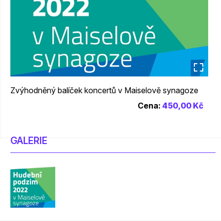
_
Zvýhodněný balíček koncertů v Maiselově synagoze
Cena:
450,00 Kč
GALERIE