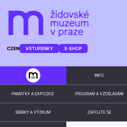
CZ
EN
VSTUPENKY
E-SHOP
INFO
PAMÁTKY A EXPOZICE
PROGRAM A VZDĚLÁVÁNÍ
SBÍRKY A VÝZKUM
ZAPOJTE SE