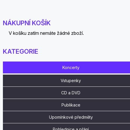
NÁKUPNÍ KOŠÍK
V košíku zatím nemáte žádné zboží.
KATEGORIE
Koncerty
Vstupenky
CD a DVD
Publikace
Upomínkové předměty
Pohlednice a přání