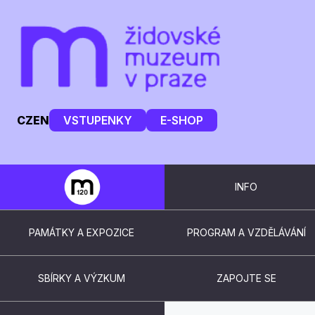
CZ
EN
VSTUPENKY
E-SHOP
INFO
PAMÁTKY A EXPOZICE
PROGRAM A VZDĚLÁVÁNÍ
SBÍRKY A VÝZKUM
ZAPOJTE SE