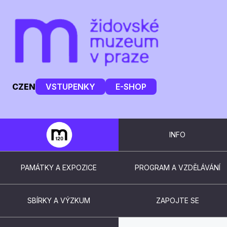
CZ
EN
VSTUPENKY
E-SHOP
INFO
PAMÁTKY A EXPOZICE
PROGRAM A VZDĚLÁVÁNÍ
SBÍRKY A VÝZKUM
ZAPOJTE SE