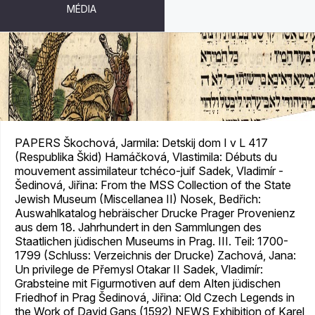
MÉDIA
JUDAICA BOHEMIAE XIV/1-2
PAPERS Škochová, Jarmila: Detskij dom I v L 417
(Respublika Škid) Hamáčková, Vlastimila: Débuts du
mouvement assimilateur tchéco-juif Sadek, Vladimír -
Šedinová, Jiřina: From the MSS Collection of the State
Jewish Museum (Miscellanea II) Nosek, Bedřich:
Auswahlkatalog hebräischer Drucke Prager Provenienz
aus dem 18. Jahrhundert in den Sammlungen des
Staatlichen jüdischen Museums in Prag. III. Teil: 1700-
1799 (Schluss: Verzeichnis der Drucke) Zachová, Jana:
Un privilege de Přemysl Otakar II Sadek, Vladimír:
Grabsteine mit Figurmotiven auf dem Alten jüdischen
Friedhof in Prag Šedinová, Jiřina: Old Czech Legends in
the Work of David Gans (1592) NEWS Exhibition of Karel