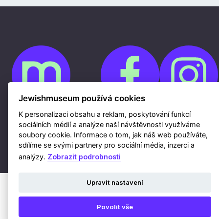
Jewishmuseum používá cookies
K personalizaci obsahu a reklam, poskytování funkcí
Cookies
sociálních médií a analýze naší návštěvnosti využíváme
Ochrana osobních údajů
soubory cookie. Informace o tom, jak náš web používáte,
Whistleblowing
Kontakty
sdílíme se svými partnery pro sociální média, inzerci a
Mapa webu
Webdesign a hosting Nux s.r.o.
|
RSS
analýzy.
Zobrazit podrobnosti
Upravit nastavení
Povolit vše