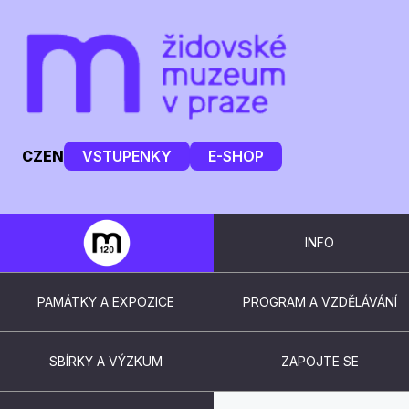
CZ
EN
VSTUPENKY
E-SHOP
INFO
PAMÁTKY A EXPOZICE
PROGRAM A VZDĚLÁVÁNÍ
SBÍRKY A VÝZKUM
ZAPOJTE SE