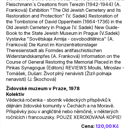
Fleischmann´s Creations from Terezín (1942-1944) (A.
Franková) Exhibition "The Old Jewish Cemetery and Its
Restoration and Protection" (V. Sadek) Restoration of
the Tombstone of David Oppenheim (1664-1736) in the
Old Jewish Cemetery in Prague (V. Sadek) New Guide-
Book to the State Jewish Museum in Prague (V.Sadek)
Vystavka "Sovětskaja Armija - osvoboditělnica" (A.
Franková) Die Kunst im Konzentrationslager
Theresienstadt als Formdes antifaschistischen
Widerstandskampfes (A. Franková) Information on the
Course of General Restoring the Memorial Placed in the
Pinkas Synagogue (Editors) REVIEWS Moulis, Miroslav -
Tomášek, Dušan: Život plný nenávisti (Žizň polnaja
nenavisti) (J. Škochová)
Židovské muzeum v Praze, 1978
Kolektiv
Vědecká ročenka - sborník vědeckých příspěvků k
dějinám židovské komunity v Čechách a na Moravě.
Příspěvky jsou v angličtině nebo němčině, v některých
ročnících i francouzsky. POUZE XEROXOVANÁ KOPIE!
Cena:
120,00 Kč