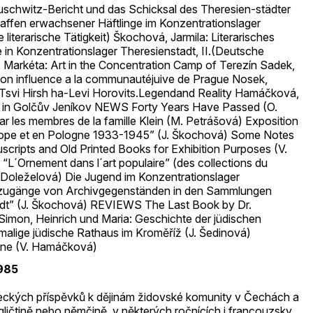
schwitz-Bericht und das Schicksal des Theresien-städter
haffen erwachsener Häftlinge im Konzentrationslager
 literarische Tätigkeit) Škochová, Jarmila: Literarisches
in Konzentrationslager Theresienstadt, II.(Deutsche
á, Markéta: Art in the Concentration Camp of Terezín Sadek,
on influence a la communautéjuive de Prague Nosek,
Tsvi Hirsh ha-Levi Horovits.Legendand Reality Hamáčková,
hof in Golčův Jeníkov NEWS Forty Years Have Passed (O.
ar les membres de la famille Klein (M. Petrášová) Exposition
urope et en Pologne 1933-1945” (J. Škochová) Some Notes
ripts and Old Printed Books for Exhibition Purposes (V.
 “L´Ornement dans l´art populaire” (des collections du
. Doleželová) Die Jugend im Konzentrationslager
zugänge von Archivgegenständen in den Sammlungen
adt” (J. Škochová) REVIEWS The Last Book by Dr.
Simon, Heinrich und Maria: Geschichte der jüdischen
malige jüdische Rathaus im Kroměříž (J. Šedinová)
eine (V. Hamáčková)
985
eckých příspěvků k dějinám židovské komunity v Čechách a
ličtině nebo němčině, v některých ročnících i francouzsky.