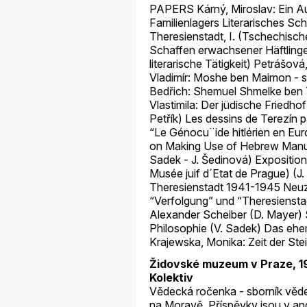
PAPERS Kárný, Miroslav: Ein Au
Familienlagers Literarisches Sc
Theresienstadt, I. (Tschechische
Schaffen erwachsener Häftlinge 
literarische Tätigkeit) Petrášov
Vladimír: Moshe ben Maimon - s
Bedřich: Shemuel Shmelke ben 
Vlastimila: Der jüdische Fried
Petřík) Les dessins de Terezín p
“Le Génocu¨ide hitlérien en E
on Making Use of Hebrew Manusc
Sadek - J. Šedinová) Exposition
Musée juif d´Etat de Prague) (J
Theresienstadt 1941-1945 Neu
“Verfolgung” und “Theresienst
Alexander Scheiber (D. Mayer) 
Philosophie (V. Sadek) Das ehe
Krajewska, Monika: Zeit der St
Židovské muzeum v Praze, 1
Kolektiv
Vědecká ročenka - sborník věd
na Moravě. Příspěvky jsou v ang