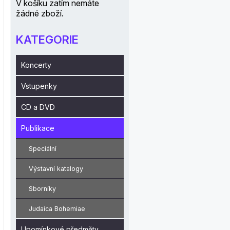
V košíku zatím nemáte
žádné zboží.
KATEGORIE
Koncerty
Vstupenky
CD a DVD
Publikace
Speciální
Výstavní katalogy
Sborníky
Judaica Bohemiae
Upomínkové předměty