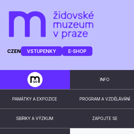
CZ
EN
VSTUPENKY
E-SHOP
INFO
PAMÁTKY A EXPOZICE
PROGRAM A VZDĚLÁVÁNÍ
SBÍRKY A VÝZKUM
ZAPOJTE SE