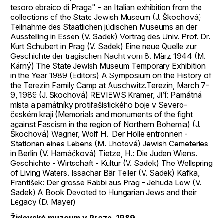
tesoro ebraico di Praga" - an Italian exhibition from the
collections of the State Jewish Museum (J. Škochová)
Teilnahme des Staatlichen jüdischen Museums an der
Ausstelling in Essen (V. Sadek) Vortrag des Univ. Prof. Dr.
Kurt Schubert in Prag (V. Sadek) Eine neue Quelle zur
Geschichte der tragischen Nacht vom 8. März 1944 (M.
Kárný) The State Jewish Museum Temporary Exhibition
in the Year 1989 (Editors) A Symposium on the History of
the Terezín Family Camp at Auschwitz.Terezín, March 7-
9, 1989 (J. Škochová) REVIEWS Kramer, Jiří: Památná
místa a památníky protifašistického boje v Severo-
českém kraji (Memorials and monuments of the fight
against Fascism in the region of Northern Bohemia) (J.
Škochová) Wagner, Wolf H.: Der Hölle entronnen -
Stationen eines Lebens (M. Lhotová) Jewish Cemeteries
in Berlin (V. Hamáčková) Tietze, H.: Die Juden Wiens.
Geschichte - Wirtschaft - Kultur (V. Sadek) The Wellspring
of Living Waters. Issachar Bär Teller (V. Sadek) Kafka,
František: Der grosse Rabbi aus Prag - Jehuda Löw (V.
Sadek) A Book Devoted to Hungarian Jews and their
Legacy (D. Mayer)
Židovské muzeum v Praze, 1989