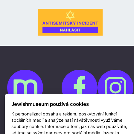
Jewishmuseum používá cookies
K personalizaci obsahu a reklam, poskytování funkcí
Cookies
sociálních médií a analýze naší návštěvnosti využíváme
Ochrana osobních údajů
Whistleblowing
soubory cookie. Informace o tom, jak náš web používáte,
Kontakty
sdílíme se svými partnery pro sociální média, inzerci a
Mapa webu