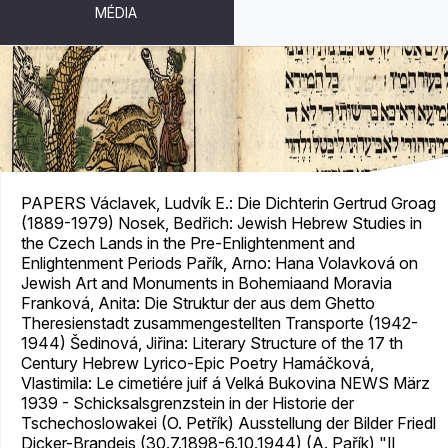
MÉDIA
JUDAICA BOHEMIAE XXV/1-2
PAPERS Václavek, Ludvík E.: Die Dichterin Gertrud Groag
(1889-1979) Nosek, Bedřich: Jewish Hebrew Studies in
the Czech Lands in the Pre-Enlightenment and
Enlightenment Periods Pařík, Arno: Hana Volavková on
Jewish Art and Monuments in Bohemiaand Moravia
Franková, Anita: Die Struktur der aus dem Ghetto
Theresienstadt zusammengestellten Transporte (1942-
1944) Šedinová, Jiřina: Literary Structure of the 17 th
Century Hebrew Lyrico-Epic Poetry Hamáčková,
Vlastimila: Le cimetiére juif á Velká Bukovina NEWS März
1939 - Schicksalsgrenzstein in der Historie der
Tschechoslowakei (O. Petřík) Ausstellung der Bilder Friedl
Dicker-Brandeis (30.7.1898-6.10.1944) (A. Pařík) "Il