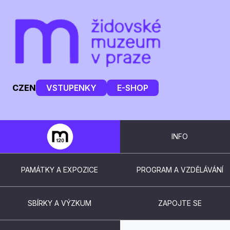
CZ
EN
VSTUPENKY
E-SHOP
INFO
PAMÁTKY A EXPOZICE
PROGRAM A VZDĚLÁVÁNÍ
SBÍRKY A VÝZKUM
ZAPOJTE SE