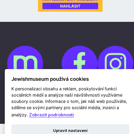
Jewishmuseum používá cookies
K personalizaci obsahu a reklam, poskytování funkcí
Cookies
sociálních médií a analýze naší návštěvnosti využíváme
Ochrana osobních údajů
Whistleblowing
soubory cookie. Informace o tom, jak náš web používáte,
Kontakty
sdílíme se svými partnery pro sociální média, inzerci a
Mapa webu
Webdesign a hosting Nux s.r.o.
|
RSS
analýzy.
Zobrazit podrobnosti
Upravit nastavení