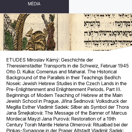
MÉDIA
JUDAICA BOHEMIAE XXVII/1-2
ETUDES Miroslav Kárný: Geschichte der
Theresienstädter Transports in die Schweiz, Februar 1945
Otto D. Kulka: Comenius and Maharal. The Historical
Background of the Parallels in their Teachings Bedřich
Nosek: Jewish Hebrew Studies in the Czech Lands in the
Pre-Enlightenment and Enlightenment Periods. Part III.
Beginnings of Modern Teaching of Hebrew at the Main
Jewish School in Prague. Jiřina Šedinová: Volksdruck der
Megilla Esther Vladimír Sadek: Silber als Symbol der Thora
Jana Šmejkalová: The Message of the Banner of Marcus
Mordecai Mayzl Jana Purová: Restoration of a 19th
Century Torah Mantle Helena Olmerová: Ritualbad bei der
Pinkas-Synagoge in der Prager Altstadt Vladimír Sadek: