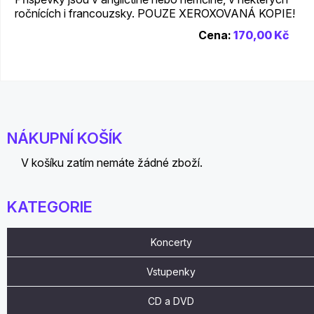
ročnících i francouzsky. POUZE XEROXOVANÁ KOPIE!
Cena:
170,00 Kč
NÁKUPNÍ KOŠÍK
V košíku zatím nemáte žádné zboží.
KATEGORIE
Koncerty
Vstupenky
CD a DVD