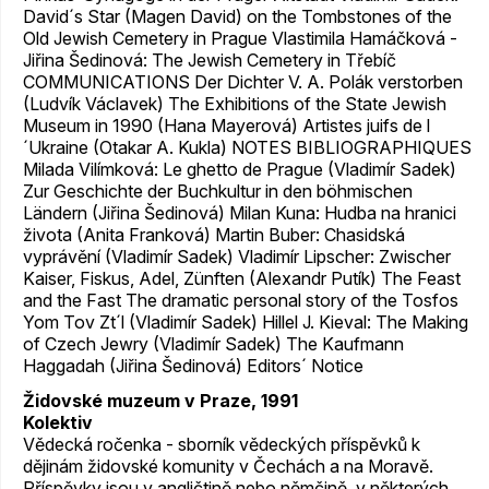
David´s Star (Magen David) on the Tombstones of the
Old Jewish Cemetery in Prague Vlastimila Hamáčková -
Jiřina Šedinová: The Jewish Cemetery in Třebíč
COMMUNICATIONS Der Dichter V. A. Polák verstorben
(Ludvík Václavek) The Exhibitions of the State Jewish
Museum in 1990 (Hana Mayerová) Artistes juifs de l
´Ukraine (Otakar A. Kukla) NOTES BIBLIOGRAPHIQUES
Milada Vilímková: Le ghetto de Prague (Vladimír Sadek)
Zur Geschichte der Buchkultur in den böhmischen
Ländern (Jiřina Šedinová) Milan Kuna: Hudba na hranici
života (Anita Franková) Martin Buber: Chasidská
vyprávění (Vladimír Sadek) Vladimír Lipscher: Zwischer
Kaiser, Fiskus, Adel, Zünften (Alexandr Putík) The Feast
and the Fast The dramatic personal story of the Tosfos
Yom Tov Zt´l (Vladimír Sadek) Hillel J. Kieval: The Making
of Czech Jewry (Vladimír Sadek) The Kaufmann
Haggadah (Jiřina Šedinová) Editors´ Notice
Židovské muzeum v Praze, 1991
Kolektiv
Vědecká ročenka - sborník vědeckých příspěvků k
dějinám židovské komunity v Čechách a na Moravě.
Příspěvky jsou v angličtině nebo němčině, v některých