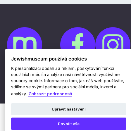
Jewishmuseum používá cookies
K personalizaci obsahu a reklam, poskytování funkcí
Cookies
sociálních médií a analýze naší návštěvnosti využíváme
Ochrana osobních údajů
soubory cookie. Informace o tom, jak náš web používáte,
Whistleblowing
Kontakty
sdílíme se svými partnery pro sociální média, inzerci a
Mapa webu
Webdesign a hosting Nux s.r.o.
|
RSS
analýzy.
Zobrazit podrobnosti
Upravit nastavení
Povolit vše