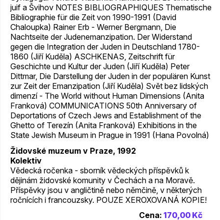
juif a Švihov NOTES BIBLIOGRAPHIQUES Thematische
Bibliographie für die Zeit von 1990-1991 (David
Chaloupka) Rainer Erb - Werner Bergmann, Die
Nachtseite der Judenemanzipation. Der Widerstand
gegen die Integration der Juden in Deutschland 1780-
1860 (Jiří Kuděla) ASCHKENAS, Zeitschrift für
Geschichte und Kultur der Juden (Jiří Kuděla) Peter
Dittmar, Die Darstellung der Juden in der populären Kunst
zur Zeit der Emanzipation (Jiří Kuděla) Svět bez lidských
dimenzí - The World without Human Dimensions (Anita
Franková) COMMUNICATIONS 50th Anniversary of
Deportations of Czech Jews and Establishment of the
Ghetto of Terezín (Anita Franková) Exhibitions in the
State Jewish Museum in Prague in 1991 (Hana Povolná)
Židovské muzeum v Praze, 1992
Kolektiv
Vědecká ročenka - sborník vědeckých příspěvků k
dějinám židovské komunity v Čechách a na Moravě.
Příspěvky jsou v angličtině nebo němčině, v některých
ročnících i francouzsky. POUZE XEROXOVANÁ KOPIE!
Cena:
170,00 Kč