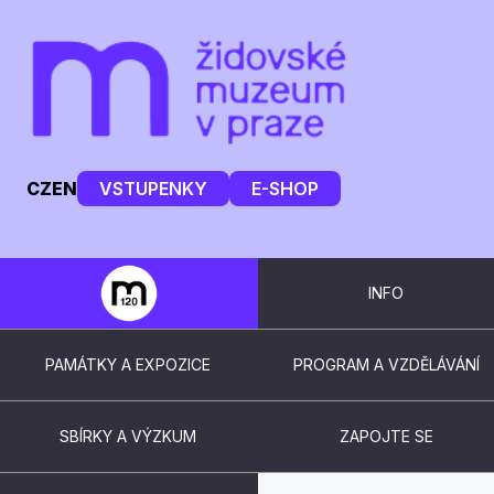
CZ
EN
VSTUPENKY
E-SHOP
INFO
PAMÁTKY A EXPOZICE
PROGRAM A VZDĚLÁVÁNÍ
SBÍRKY A VÝZKUM
ZAPOJTE SE