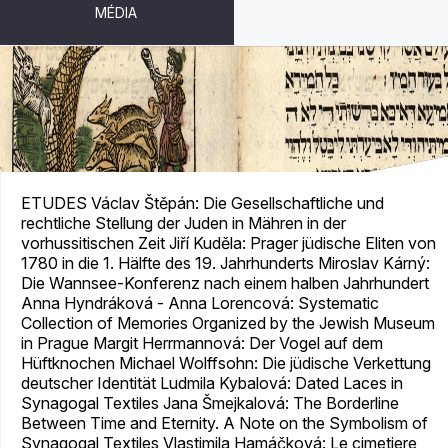
MÉDIA
JUDAICA BOHEMIAE XXVIII/1-2
ETUDES Václav Štěpán: Die Gesellschaftliche und
rechtliche Stellung der Juden in Mähren in der
vorhussitischen Zeit Jiří Kuděla: Prager jüdische Eliten von
1780 in die 1. Hälfte des 19. Jahrhunderts Miroslav Kárný:
Die Wannsee-Konferenz nach einem halben Jahrhundert
Anna Hyndráková - Anna Lorencová: Systematic
Collection of Memories Organized by the Jewish Museum
in Prague Margit Herrmannová: Der Vogel auf dem
Hüftknochen Michael Wolffsohn: Die jüdische Verkettung
deutscher Identität Ludmila Kybalová: Dated Laces in
Synagogal Textiles Jana Šmejkalová: The Borderline
Between Time and Eternity. A Note on the Symbolism of
Synagogal Textiles Vlastimila Hamáčková: Le cimetiere