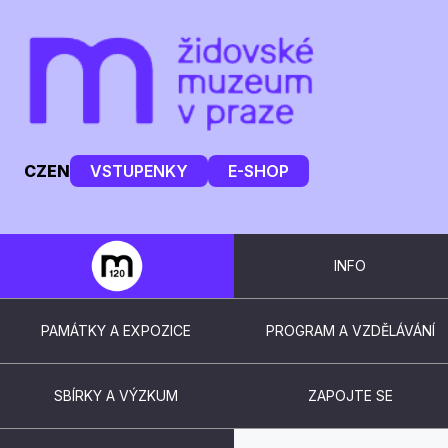
CZ
EN
VSTUPENKY
E-SHOP
INFO
PAMÁTKY A EXPOZICE
PROGRAM A VZDĚLÁVÁNÍ
SBÍRKY A VÝZKUM
ZAPOJTE SE