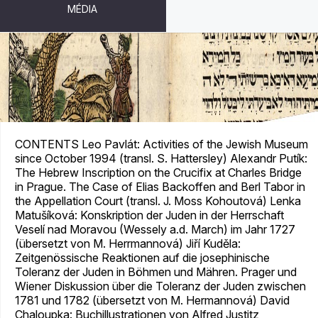
MÉDIA
JUDAICA BOHEMIAE XXXII
CONTENTS Leo Pavlát: Activities of the Jewish Museum
since October 1994 (transl. S. Hattersley) Alexandr Putík:
The Hebrew Inscription on the Crucifix at Charles Bridge
in Prague. The Case of Elias Backoffen and Berl Tabor in
the Appellation Court (transl. J. Moss Kohoutová) Lenka
Matušíková: Konskription der Juden in der Herrschaft
Veselí nad Moravou (Wessely a.d. March) im Jahr 1727
(übersetzt von M. Herrmannová) Jiří Kuděla:
Zeitgenössische Reaktionen auf die josephinische
Toleranz der Juden in Böhmen und Mähren. Prager und
Wiener Diskussion über die Toleranz der Juden zwischen
1781 und 1782 (übersetzt von M. Hermannová) David
Chaloupka: Buchillustrationen von Alfred Justitz