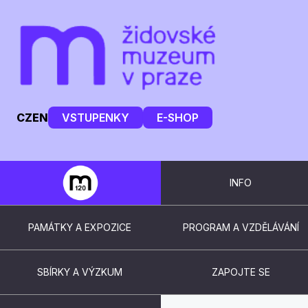
CZ
EN
VSTUPENKY
E-SHOP
INFO
PAMÁTKY A EXPOZICE
PROGRAM A VZDĚLÁVÁNÍ
SBÍRKY A VÝZKUM
ZAPOJTE SE