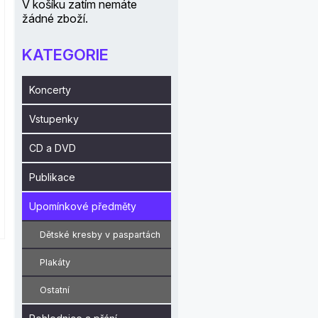
V košíku zatím nemáte
žádné zboží.
KATEGORIE
Koncerty
Vstupenky
CD a DVD
Publikace
Upomínkové předměty
Dětské kresby v paspartách
Plakáty
Ostatní