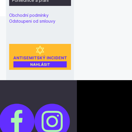
Pohlednice a přání
Obchodní podmínky
Odstoupeni od smlouvy