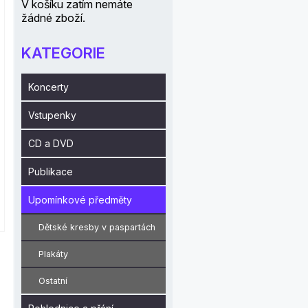
V košíku zatím nemáte
žádné zboží.
KATEGORIE
Koncerty
Vstupenky
CD a DVD
Publikace
Upomínkové předměty
Dětské kresby v paspartách
Plakáty
Ostatní