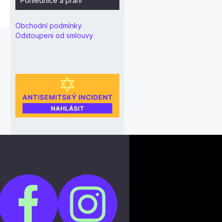
Pohlednice a přání
Obchodní podmínky
Odstoupeni od smlouvy