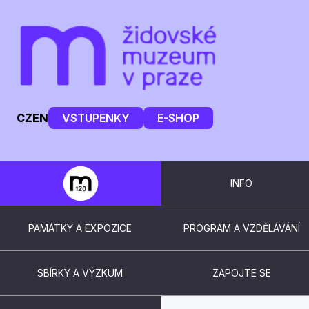
CZ
EN
VSTUPENKY
E-SHOP
INFO
PAMÁTKY A EXPOZICE
PROGRAM A VZDĚLÁVÁNÍ
SBÍRKY A VÝZKUM
ZAPOJTE SE