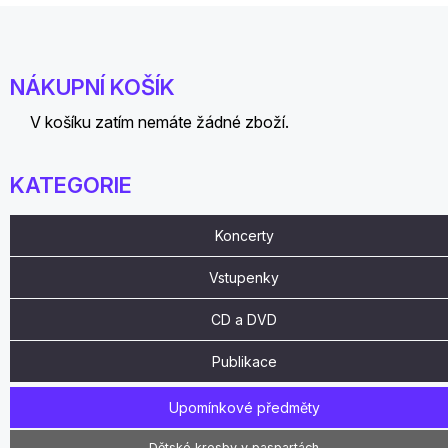
NÁKUPNÍ KOŠÍK
V košíku zatím nemáte žádné zboží.
KATEGORIE
Koncerty
Vstupenky
CD a DVD
Publikace
Upomínkové předměty
Dětské kresby v paspartách