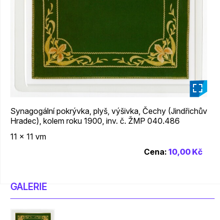
_
Synagogální pokrývka, plyš, výšivka, Čechy (Jindřichův
Hradec), kolem roku 1900, inv. č. ŽMP 040.486
11 x 11 vm
Cena:
10,00 Kč
GALERIE