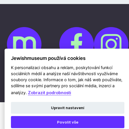
Jewishmuseum používá cookies
K personalizaci obsahu a reklam, poskytování funkcí
Cookies
sociálních médií a analýze naší návštěvnosti využíváme
Ochrana osobních údajů
soubory cookie. Informace o tom, jak náš web používáte,
Whistleblowing
Kontakty
sdílíme se svými partnery pro sociální média, inzerci a
Mapa webu
Webdesign a hosting Nux s.r.o.
|
RSS
analýzy.
Zobrazit podrobnosti
Upravit nastavení
Povolit vše