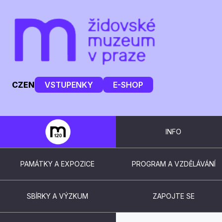
CZ
EN
VSTUPENKY
E-SHOP
INFO
PAMÁTKY A EXPOZICE
PROGRAM A VZDĚLÁVÁNÍ
SBÍRKY A VÝZKUM
ZAPOJTE SE