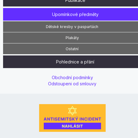
Publikace
Upomínkové předměty
Dětské kresby v paspartách
Plakáty
Ostatní
Pohlednice a přání
Obchodní podmínky
Odstoupeni od smlouvy