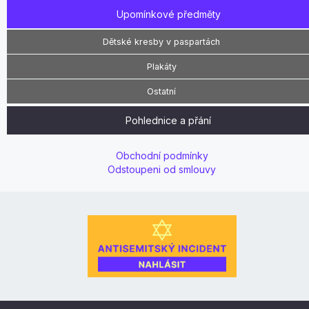
Upomínkové předměty
Dětské kresby v paspartách
Plakáty
Ostatní
Pohlednice a přání
Obchodní podmínky
Odstoupeni od smlouvy