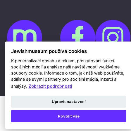
Jewishmuseum používá cookies
K personalizaci obsahu a reklam, poskytování funkcí
Cookies
sociálních médií a analýze naší návštěvnosti využíváme
Ochrana osobních údajů
soubory cookie. Informace o tom, jak náš web používáte,
Whistleblowing
Kontakty
sdílíme se svými partnery pro sociální média, inzerci a
Mapa webu
Webdesign a hosting Nux s.r.o.
|
RSS
analýzy.
Zobrazit podrobnosti
Upravit nastavení
Povolit vše