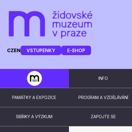
CZ
EN
VSTUPENKY
E-SHOP
INFO
PAMÁTKY A EXPOZICE
PROGRAM A VZDĚLÁVÁNÍ
SBÍRKY A VÝZKUM
ZAPOJTE SE