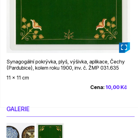
_
Synagogální pokrývka, plyš, výšivka, aplikace, Čechy
(Pardubice), kolem roku 1900, inv. č. ŽMP 031.635
11 x 11 cm
Cena:
10,00 Kč
GALERIE