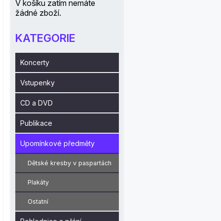
V košíku zatím nemáte
žádné zboží.
KATEGORIE
Koncerty
Vstupenky
CD a DVD
Publikace
Upomínkové předměty
Dětské kresby v paspartách
Plakáty
Ostatní