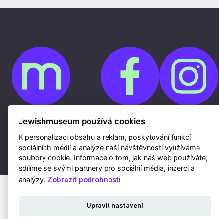
Jewishmuseum používá cookies
Cookies
Ochrana osobních údajů
Whistleblowing
K personalizaci obsahu a reklam, poskytování funkcí
Kontakty
sociálních médií a analýze naší návštěvnosti využíváme
Mapa webu
Webdesign a hosting Nux s.r.o.
|
RSS
soubory cookie. Informace o tom, jak náš web používáte,
sdílíme se svými partnery pro sociální média, inzerci a
analýzy.
Zobrazit podrobnosti
Upravit nastavení