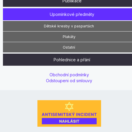
Publikace
Upomínkové předměty
Dětské kresby v paspartách
Plakáty
Ostatní
Pohlednice a přání
Obchodní podmínky
Odstoupeni od smlouvy