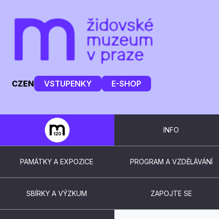
CZ
EN
VSTUPENKY
E-SHOP
INFO
PAMÁTKY A EXPOZICE
PROGRAM A VZDĚLÁVÁNÍ
SBÍRKY A VÝZKUM
ZAPOJTE SE