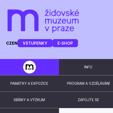
CZ
EN
VSTUPENKY
E-SHOP
INFO
PAMÁTKY A EXPOZICE
PROGRAM A VZDĚLÁVÁNÍ
SBÍRKY A VÝZKUM
ZAPOJTE SE