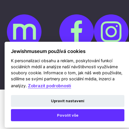
Jewishmuseum používá cookies
Cookies
K personalizaci obsahu a reklam, poskytování funkcí
Ochrana osobních údajů
sociálních médií a analýze naší návštěvnosti využíváme
Whistleblowing
Kontakty
soubory cookie. Informace o tom, jak náš web používáte,
Mapa webu
sdílíme se svými partnery pro sociální média, inzerci a
Webdesign a hosting Nux s.r.o.
|
RSS
analýzy.
Zobrazit podrobnosti
Upravit nastavení
Povolit vše