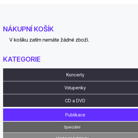
NÁKUPNÍ KOŠÍK
V košíku zatím nemáte žádné zboží.
KATEGORIE
Koncerty
Vstupenky
CD a DVD
Publikace
Speciální