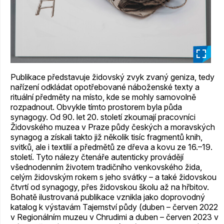
_
Publikace představuje židovský zvyk zvaný geniza, tedy
nařízení odkládat opotřebované náboženské texty a
rituální předměty na místo, kde se mohly samovolně
rozpadnout. Obvykle tímto prostorem byla půda
synagogy. Od 90. let 20. století zkoumají pracovníci
Židovského muzea v Praze půdy českých a moravských
synagog a získali takto již několik tisíc fragmentů knih,
svitků, ale i textilií a předmětů ze dřeva a kovu ze 16.–19.
století. Tyto nálezy čtenáře autenticky provádějí
všednodenním životem tradičního venkovského žida,
celým židovským rokem s jeho svátky – a také židovskou
čtvrtí od synagogy, přes židovskou školu až na hřbitov.
Bohatě ilustrovaná publikace vznikla jako doprovodný
katalog k výstavám Tajemství půdy (duben – červen 2022
v Regionálním muzeu v Chrudimi a duben – červen 2023 v