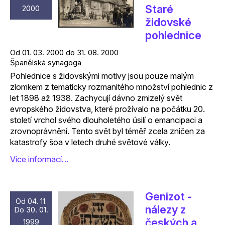
Staré
2000
židovské
pohlednice
Od 01. 03. 2000 do 31. 08. 2000
Španělská synagoga
Pohlednice s židovskými motivy jsou pouze malým
zlomkem z tematicky rozmanitého množství pohlednic z
let 1898 až 1938. Zachycují dávno zmizelý svět
evropského židovstva, které prožívalo na počátku 20.
století vrchol svého dlouholetého úsilí o emancipaci a
zrovnoprávnění. Tento svět byl téměř zcela zničen za
katastrofy šoa v letech druhé světové války.
Více informací…
Genizot -
Od 04. 11.
nálezy z
Do 30. 01.
českých a
1999