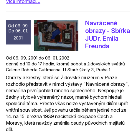
Více informací…
Navrácené
Od 06. 09.
obrazy - Sbírka
Do 06. 01.
JUDr. Emila
2001
Freunda
Od 06. 09. 2001 do 06. 01. 2002
denně od 10 do 17 hodin, kromě sobot a židovských svátků
Galerie Roberta Guttmanna, U Staré školy 3, Praha 1
Obrazy a kresby, které se Židovské muzeum v Praze
rozhodlo představit v rámci výstavy "Navrácené obrazy",
nemají na první pohled mnoho společného. Nespojuje je
žádný stylově vyhraněný názor, marně bychom hledali
společné téma. Přesto však nelze vystaveným dílům upřít
vnitřní souvislost. Její povahu určila během jediné noci ze
14. na 15. března 1939 nacistická okupace Čech a
Moravy, která navždy změnila osudy původních majitelů
děl.