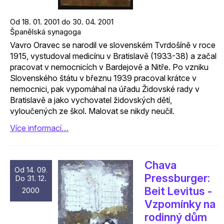
Od 18. 01. 2001 do 30. 04. 2001
Španělská synagoga
Vavro Oravec se narodil ve slovenském Tvrdošíně v roce
1915, vystudoval medicínu v Bratislavě (1933-38) a začal
pracovat v nemocnicích v Bardejově a Nitře. Po vzniku
Slovenského štátu v březnu 1939 pracoval krátce v
nemocnici, pak vypomáhal na úřadu Židovské rady v
Bratislavě a jako vychovatel židovských dětí,
vyloučených ze škol. Malovat se nikdy neučil.
Více informací…
Chava
Od 14. 09.
Pressburger:
Do 31. 12.
Beit Levitus -
2000
Vzpomínky na
rodinný dům