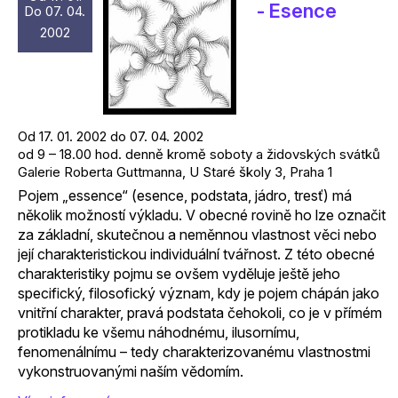
- Esence
Do 07. 04.
2002
Od 17. 01. 2002 do 07. 04. 2002
od 9 – 18.00 hod. denně kromě soboty a židovských svátků
Galerie Roberta Guttmanna, U Staré školy 3, Praha 1
Pojem „essence“ (esence, podstata, jádro, tresť) má
několik možností výkladu. V obecné rovině ho lze označit
za základní, skutečnou a neměnnou vlastnost věci nebo
její charakteristickou individuální tvářnost. Z této obecné
charakteristiky pojmu se ovšem vyděluje ještě jeho
specifický, filosofický význam, kdy je pojem chápán jako
vnitřní charakter, pravá podstata čehokoli, co je v přímém
protikladu ke všemu náhodnému, ilusornímu,
fenomenálnímu – tedy charakterizovanému vlastnostmi
vykonstruovanými naším vědomím.