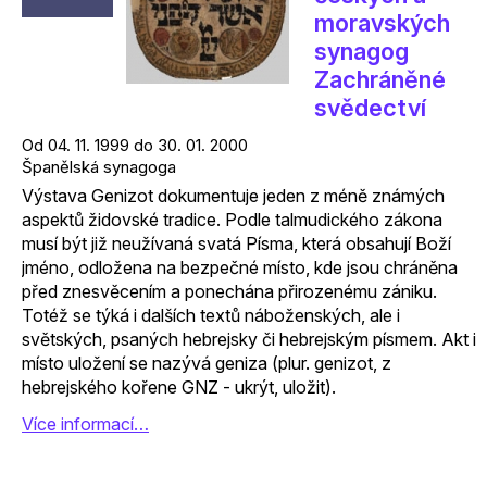
moravských
synagog
Zachráněné
svědectví
Od 04. 11. 1999 do 30. 01. 2000
Španělská synagoga
Výstava Genizot dokumentuje jeden z méně známých
aspektů židovské tradice. Podle talmudického zákona
musí být již neužívaná svatá Písma, která obsahují Boží
jméno, odložena na bezpečné místo, kde jsou chráněna
před znesvěcením a ponechána přirozenému zániku.
Totéž se týká i dalších textů náboženských, ale i
světských, psaných hebrejsky či hebrejským písmem. Akt i
místo uložení se nazývá geniza (plur. genizot, z
hebrejského kořene GNZ - ukrýt, uložit).
Více informací…