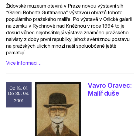
Židovské muzeum otevírá v Praze novou výstavní síň
“Galerii Roberta Guttmanna” výstavou obrazů tohoto
populárního pražského malíře. Po výstavě v Orlické galerii
na zámku v Rychnově nad Kněžnou v roce 1994 to je
dosud vůbec nejobsáhlejší výstava známého pražského
naivisty z doby první republiky, jehož svéráznou postavu
na pražských ulicích mnozí naší spoluobčané ještě
pamatují.
Více informací…
Vavro Oravec:
Od 18. 01.
Malíř duše
Do 30. 04.
2001