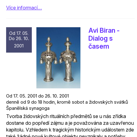
Více informací…
Avi Biran -
Od 17. 05.
Dialog s
Do 26. 10.
časem
2001
Od 17. 05. 2001 do 26. 10. 2001
denně od 9 do 18 hodin, kromě sobot a židovských svátků
Španělská synagoga
Tvorba židovských rituálních předmětů se u nás zřídka
dostane do popředí zájmu a je považována za uzavřenou
kapitolu. Vzhledem k tragickým historickým událostem zde
také žádné nové kultové objekty nevznikaly a potřeby