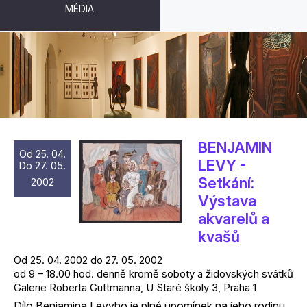
MÉDIA
ARCHIV VÝSTAV
BENJAMIN
Od 25. 04.
LEVY -
Do 27. 05.
Setkání:
2002
Výstava
akvarelů a
kvašů
Od 25. 04. 2002 do 27. 05. 2002
od 9 – 18.00 hod. denně kromě soboty a židovských svátků
Galerie Roberta Guttmanna, U Staré školy 3, Praha 1
Dílo Benjamina Levyho je plné upomínek na jeho rodinu.