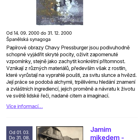
Od 14. 09. 2000 do 31. 12. 2000
Španělská synagoga
Papírové obrazy Chavy Pressburger jsou podivuhodně
schopné vyjádřit skryté pocity, oživit zapomenuté
vzpomínky, stejně jako zachytit konkrétní přítomnost.
Vznikají z různých materiálů, především však z rostlin,
které vyrůstají na vyprahlé poušti, za svitu slunce a hvězd.
Její práce se podobá alchymii, trpělivému hledání znamení
a zvláštních ingrediencí, jejich proměně a návratu k životu
ve světě lidské řeči, nadané citem a imaginací.
Více informací…
Jamim
Od 01. 03.
mikedem -
Do 31. 08.