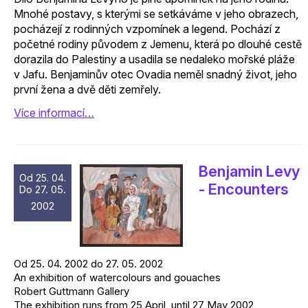
Mnohé postavy, s kterými se setkáváme v jeho obrazech,
pocházejí z rodinných vzpomínek a legend. Pochází z
početné rodiny původem z Jemenu, která po dlouhé cestě
dorazila do Palestiny a usadila se nedaleko mořské pláže
v Jafu. Benjaminův otec Ovadia neměl snadný život, jeho
první žena a dvě děti zemřely.
Více informací…
Benjamin Levy
Od 25. 04.
- Encounters
Do 27. 05.
2002
Od 25. 04. 2002 do 27. 05. 2002
An exhibition of watercolours and gouaches
Robert Guttmann Gallery
The exhibition runs from 25 April until 27 May 2002